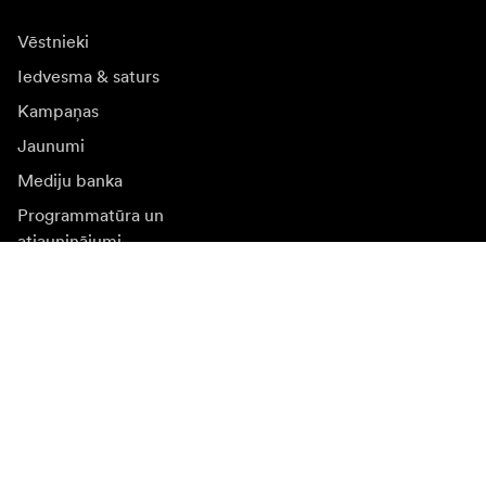
Vēstnieki
Iedvesma & saturs
Kampaņas
Jaunumi
Mediju banka
Programmatūra un
atjauninājumi
Abonēt jaunumu saņēmšanu
Saņemiet jaunākās ziņas par produktiem, iedvesmu un
īpašiem piedāvājumiem.
Fiziska persona
Juridiska persona