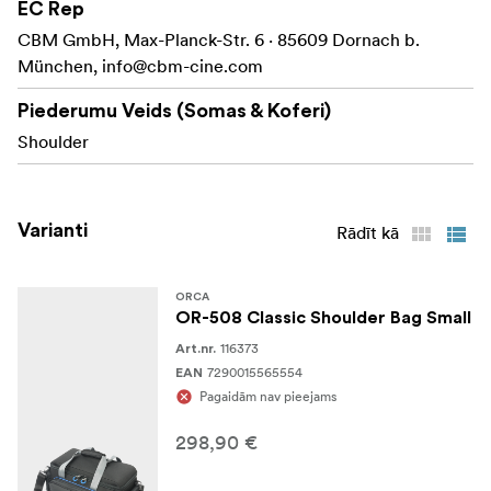
EC Rep
CBM GmbH, Max-Planck-Str. 6 · 85609 Dornach b.
München,
info@cbm-cine.com
Piederumu Veids (Somas & Koferi)
Shoulder
Varianti
Rādīt kā
ORCA
OR-508 Classic Shoulder Bag Small
116373
Art.nr.
7290015565554
EAN
Pagaidām nav pieejams
298,90 €