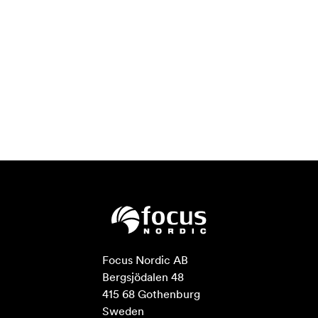
Focus Nordic AB

Bergsjödalen 48

415 68 Gothenburg

Sweden
