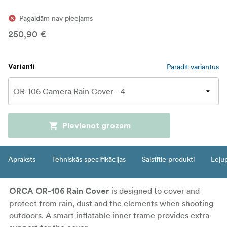
Pagaidām nav pieejams
250,90 €
Parādīt variantus
Varianti
Pievienot grozam
Apraksts
Tehniskās specifikācijas
Saistītie produkti
Leju
is designed to cover and
ORCA OR-106 Rain Cover
protect from rain, dust and the elements when shooting
outdoors. A smart inflatable inner frame provides extra