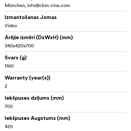
München,
Easy to apply in any situation.
info@cbm-cine.com
Available in four sizes
Izmantošanas Jomas
Video
Ārējie izmēri (DxWxH) (mm)
340x420x700
Svars (g)
1160
Warranty (year(s))
2
Iekšpuses dziļums (mm)
700
Iekšpuses Augstums (mm)
420