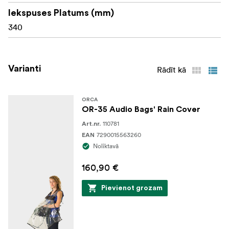
Iekspuses Platums (mm)
340
Varianti
Rādīt kā
ORCA
OR-35 Audio Bags' Rain Cover
110781
Art.nr.
7290015563260
EAN
Noliktavā
160,90 €
Pievienot grozam