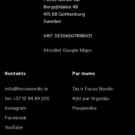
Bergsjödalen 48

415 68 Gothenburg

Sweden

VAT: SE556507498501
Atrodiet Google Maps
Kontakts
Par mums
info@focusnordic.lv
Tas ir Focus Nordic
tel: +37 12 94 89 205
Kļūt par tirgotāju
Instagram
Pieejamība
Facebook
YouTube