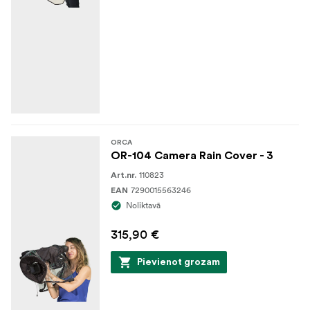
ORCA
OR-104 Camera Rain Cover - 3
110823
Art.nr.
7290015563246
EAN
Noliktavā
315,90 €
Pievienot grozam