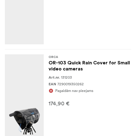
ORCA
OR-103 Quick Rain Cover for Small
video cameras
131203
Art.nr.
7290019350262
EAN
Pagaidām nav pieejams
174,90 €