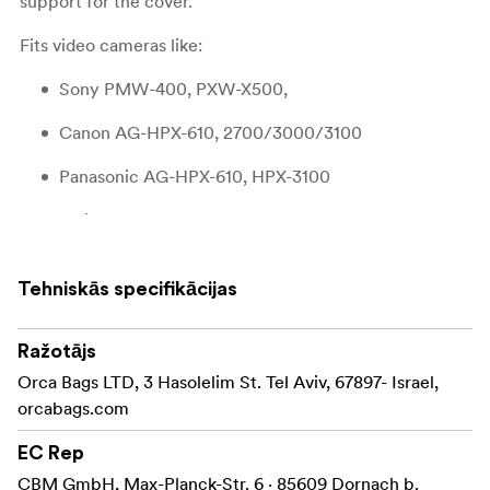
support for the cover.
Fits video cameras like:
Sony PMW-400, PXW-X500,
Canon AG-HPX-610, 2700/3000/3100
Panasonic AG-HPX-610, HPX-3100
Arri ALEXA, AMIRA
BlackMagic URSA 4K
Tehniskās specifikācijas
And similar models.
Ražotājs
Special features
Orca Bags LTD, 3 Hasolelim St. Tel Aviv, 67897- Israel,
Made from transparent material for easy viewing
orcabags.com
(TPU).
EC Rep
Small and compact.
CBM GmbH, Max-Planck-Str. 6 · 85609 Dornach b.