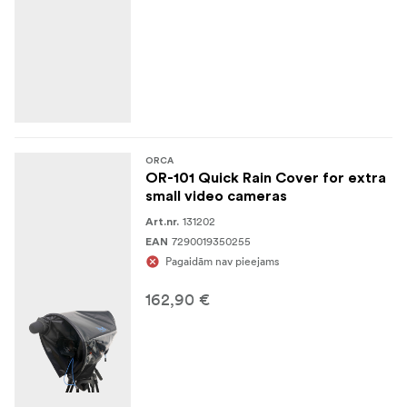
ORCA
OR-101 Quick Rain Cover for extra
small video cameras
131202
Art.nr.
7290019350255
EAN
Pagaidām nav pieejams
162,90 €