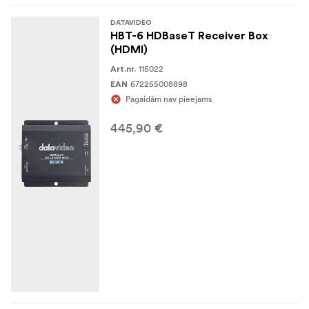
DATAVIDEO
HBT-6 HDBaseT Receiver Box
(HDMI)
115022
Art.nr.
672255008898
EAN
Pagaidām nav pieejams
445,90 €