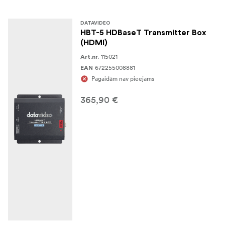
DATAVIDEO
HBT-5 HDBaseT Transmitter Box
(HDMI)
115021
Art.nr.
672255008881
EAN
Pagaidām nav pieejams
365,90 €