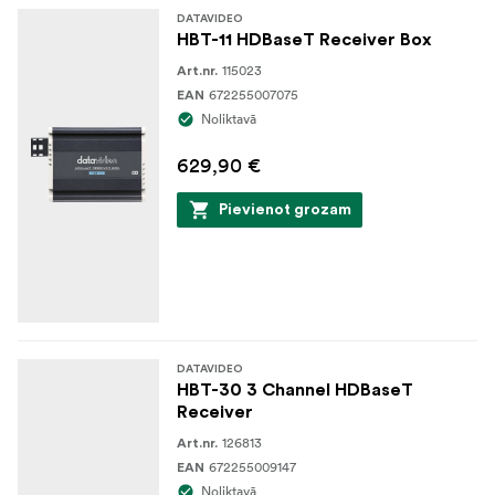
DATAVIDEO
HBT-11 HDBaseT Receiver Box
115023
Art.nr.
672255007075
EAN
Noliktavā
629,90 €
Pievienot grozam
DATAVIDEO
HBT-30 3 Channel HDBaseT
Receiver
126813
Art.nr.
672255009147
EAN
Noliktavā