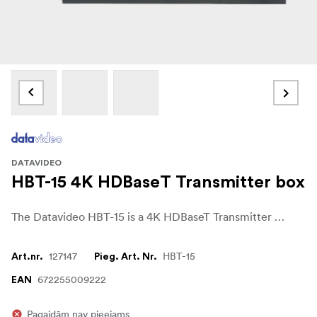
DATAVIDEO
HBT-15 4K HDBaseT Transmitter box
The Datavideo HBT-15 is a 4K HDBaseT Transmitter Box that transmits 4K video, control, tally, and power over a single ethernet cable up to 100 meters. It supports HDMI signals, Dolby TrueHD and DTS audio, and is HDCP compliant. Featuring a rugged aluminum design, it offers PoE for easy installation and supports control protocols like DVIP, RS-232, and RS-422. Ideal for long-distance, high-quality video transmission in professional video production settings.
127147
HBT-15
Art.nr.
Pieg. Art. Nr.
672255009222
EAN
Pagaidām nav pieejams