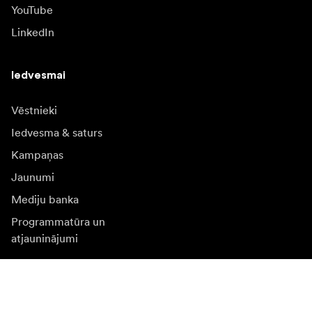
YouTube
LinkedIn
Iedvesmai
Vēstnieki
Iedvesma & saturs
Kampaņas
Jaunumi
Mediju banka
Programmatūra un
atjauninājumi
Abonēt jaunumu saņēmšanu