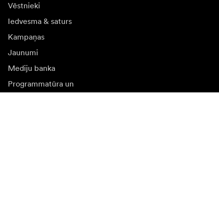
Vēstnieki
Iedvesma & saturs
Kampaņas
Jaunumi
Mediju banka
Programmatūra un
atjauninājumi
Abonēt jaunumu saņēmšanu
Saņemiet jaunākās ziņas par produktiem, iedvesmu un
īpašiem piedāvājumiem.
Fiziska persona
Juridiska persona
Pierakstīties