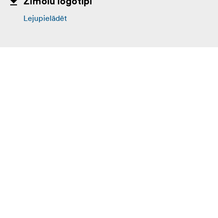
Zīmolu logotipi
Lejupielādēt