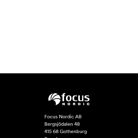
Focus Nordic AB

Bergsjödalen 48

415 68 Gothenburg
