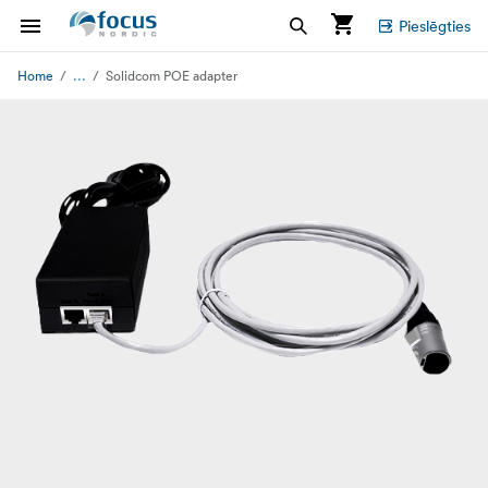
Pieslēgties
...
Home
Solidcom POE adapter