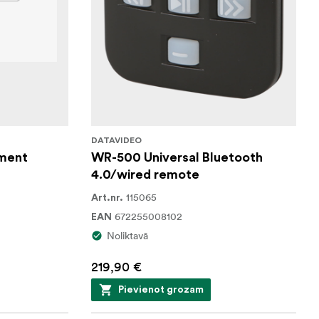
DATAVIDEO
ement
WR-500 Universal Bluetooth
4.0/wired remote
115065
Art.nr.
672255008102
EAN
Noliktavā
219,90 €
Pievienot grozam