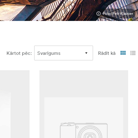
Foto: Petr Klapper
Kārtot pēc
:
Rādīt kā