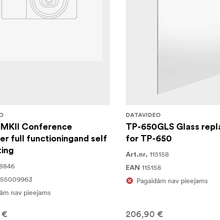
O
DATAVIDEO
MKII Conference
TP-650GLS Glass rep
r full functioningand self
for TP-650
ting
115158
Art.nr.
8846
115158
EAN
255009963
Pagaidām nav pieejams
ām nav pieejams
 €
206,90 €