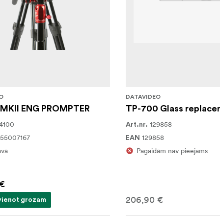
O
DATAVIDEO
0MKII ENG PROMPTER
TP-700 Glass replac
4100
129858
Art.nr.
55007167
129858
EAN
avā
Pagaidām nav pieejams
 €
206,90 €
vienot grozam