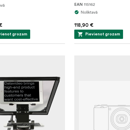
115162
avā
EAN
Noliktavā
€
118,90 €
vienot grozam
Pievienot grozam