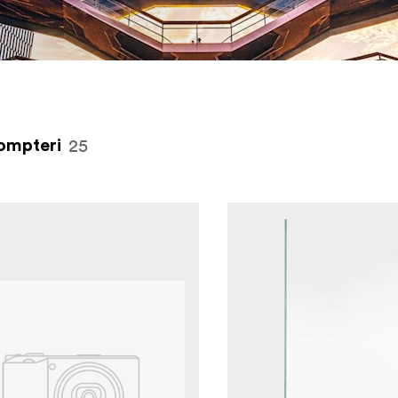
25
ompteri