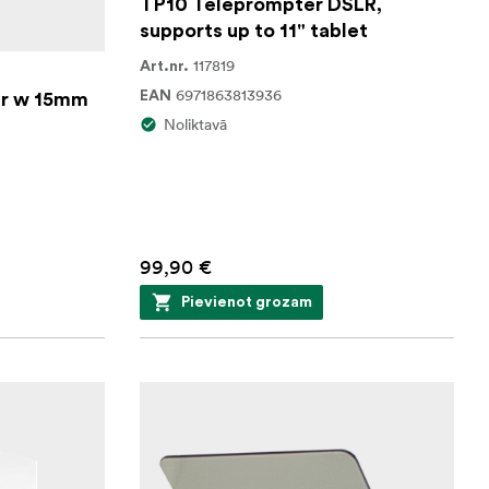
TP10 Teleprompter DSLR,
supports up to 11" tablet
117819
Art.nr.
6971863813936
EAN
er w 15mm
Noliktavā
99,90 €
Pievienot grozam