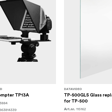
LD
DATAVIDEO
ompter TP13A
TP-500GLS Glass rep
for TP-500
3884
115162
863814339
Art.nr.