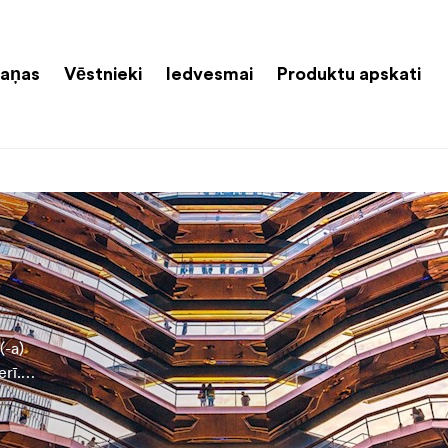
aņas
Vēstnieki
Iedvesmai
Produktu apskati
(-a)
erī.
rāns un