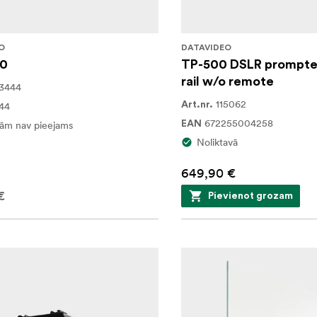
O
DATAVIDEO
00
TP-500 DSLR prompt
rail w/o remote
3444
115062
44
Art.nr.
672255004258
ām nav pieejams
EAN
Noliktavā
649,90 €
€
Pievienot grozam