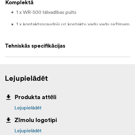
Komplektā
1 x WR-500 tālvadības pults
1 x kontaktspraudnis uz kontaktu vadu vadu režīmam
1 x ap kaklu liekamas siksniņa
Tehniskās specifikācijas
Lejupielādēt
Produkta attēli
Lejupielādēt
Zīmolu logotipi
Lejupielādēt