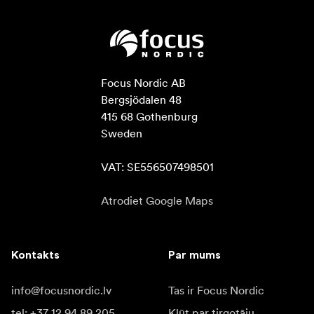
Focus Nordic AB

Bergsjödalen 48

415 68 Gothenburg

Sweden

VAT: SE556507498501
Atrodiet Google Maps
Kontakts
Par mums
info@focusnordic.lv
Tas ir Focus Nordic
tel: +37 12 94 89 205
Kļūt par tirgotāju