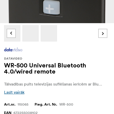
DATAVIDEO
WR-500 Universal Bluetooth
4.0/wired remote
Tālvadības pults televīzijas suflēšanas ierīcēm ar Bluetooth vai vadu savienojumu. Darbojas ar iOS un Android planšetdatoriem, lai kontrolētu “Datavideo” TP sēriju.
Lasīt vairāk
115065
WR-500
Art.nr.
Pieg. Art. Nr.
672255008102
EAN