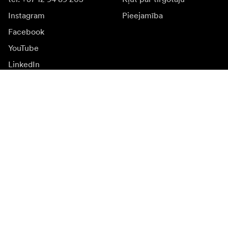
Instagram
Pieejamība
Facebook
YouTube
LinkedIn
Iedvesmai
Vēstnieki
Iedvesma & saturs
Kampaņas
Jaunumi
Mediju banka
Programmatūra un
atjauninājumi