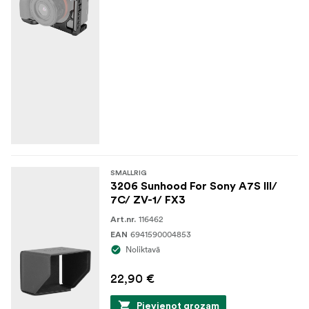
SMALLRIG
3206 Sunhood For Sony A7S III/
7C/ ZV-1/ FX3
116462
Art.nr.
6941590004853
EAN
Noliktavā
22,90 €
Pievienot grozam