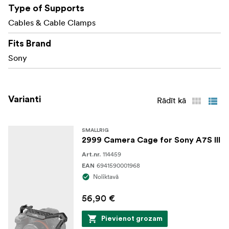
Type of Supports
Cables & Cable Clamps
Fits Brand
Sony
Varianti
Rādīt kā
SMALLRIG
2999 Camera Cage for Sony A7S III
114459
Art.nr.
6941590001968
EAN
Noliktavā
56,90 €
Pievienot grozam