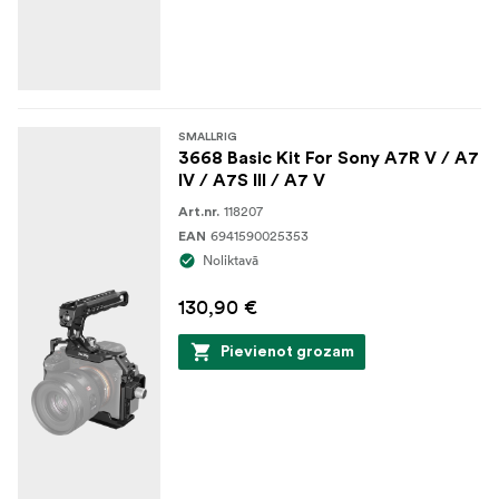
SMALLRIG
3668 Basic Kit For Sony A7R V / A7
IV / A7S III / A7 V
118207
Art.nr.
6941590025353
EAN
Noliktavā
130,90 €
Pievienot grozam