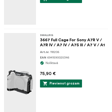
SMALLRIG
3667 Full Cage For Sony A7R V /
A7R IV / A7 IV / A7S III / A7 V / A1
118206
Art.nr.
6941590025346
EAN
Noliktavā
75,90 €
Pievienot grozam