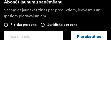
Abonēt jaunumu saņēmšanu
Saņemiet jaunākās ziņas par produktiem, iedvesmu un
īpašiem piedāvājumiem.
Fiziska persona
Juridiska persona
Pierakstīties
Apmeklējiet citas valsts tīmekļa vietni
©
2026
Focus Nordic Latvia