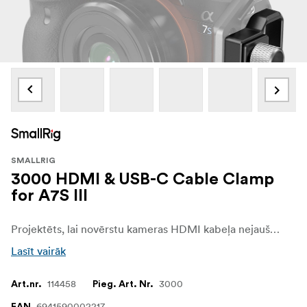
SMALLRIG
3000 HDMI & USB-C Cable Clamp
for A7S III
Projektēts, lai novērstu kameras HDMI kabeļa nejaušu atvienošanos, un ir saderīgs ar SmallRig Cage 2982
Lasīt vairāk
114458
3000
Art.nr.
Pieg. Art. Nr.
6941590002217
EAN