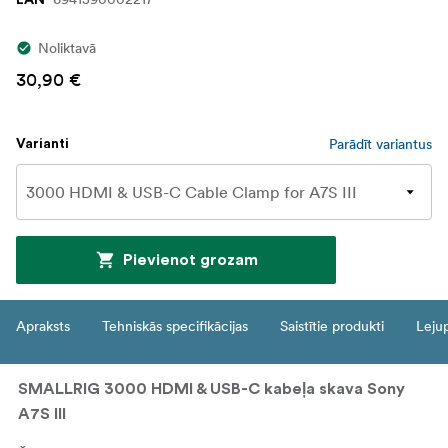
Noliktavā
30,90 €
Parādīt variantus
Varianti
Pievienot grozam
Apraksts
Tehniskās specifikācijas
Saistītie produkti
Leju
SMALLRIG 3000 HDMI & USB-C kabeļa skava Sony
A7S III