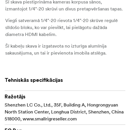
Šī skava piestiprināma kameras korpusa sānos,
izmantojot 1/4"-20 skrūvi un divus pretapvēršanas tapas.
Viegli satveramā 1/4"-20 rievota 1/4"-20 skrūve regulē
slīdošo bloku, ko var pievilkt, lai pielāgotu dažāda
diametra HDMI kabelim.
Šī kabeļu skava ir izgatavota no izturīga alumīnija
sakausējuma, un tai ir pievienota imobila atslēga.
Paketā ietilpst:
1x kabeļa skava
1x imobila atslēga
Tehniskās specifikācijas
Ražotājs
Shenzhen LC Co., Ltd., 35F, Building A, Hongrongyuan
North Station Center, Longhua District, Shenzhen, China
518000, www.smallrigreseller.com