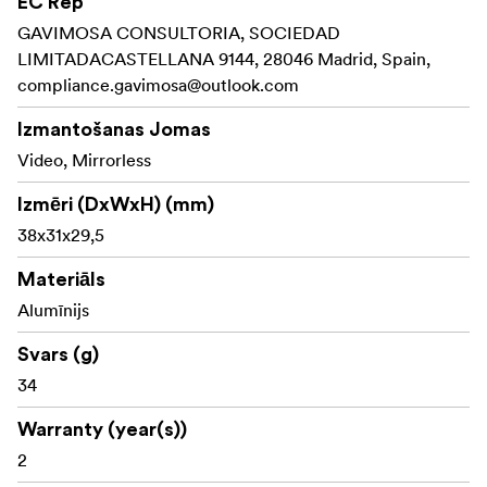
EC Rep
GAVIMOSA CONSULTORIA, SOCIEDAD
LIMITADACASTELLANA 9144, 28046 Madrid, Spain,
compliance.gavimosa@outlook.com
Izmantošanas Jomas
Video, Mirrorless
Izmēri (DxWxH) (mm)
38x31x29,5
Materiāls
Alumīnijs
Svars (g)
34
Warranty (year(s))
2