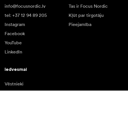
info@focusnordic.lv
Tas ir Focus Nordic
tel: +37 12 94 89 205
Kļūt par tirgotāju
Instagram
Pieejamība
Facebook
YouTube
LinkedIn
Iedvesmai
Vēstnieki
Iedvesma & saturs
Kampaņas
Jaunumi
Mediju banka