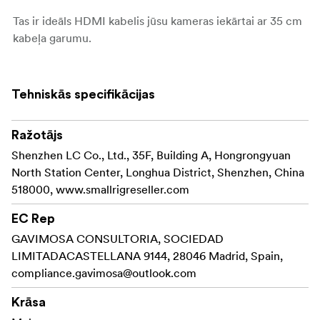
Tas ir ideāls HDMI kabelis jūsu kameras iekārtai ar 35 cm
kabeļa garumu.
Pievienotā kabeļu saite kabeļu pārvaldībai palīdzēs
padarīt jūsu platformu kārtīgu.
Tehniskās specifikācijas
Paketā ietilpst:
1 x HDMI kabelis
Ražotājs
1 x Kabeļu sasiešanas saite
Shenzhen LC Co., Ltd., 35F, Building A, Hongrongyuan
North Station Center, Longhua District, Shenzhen, China
518000, www.smallrigreseller.com
EC Rep
GAVIMOSA CONSULTORIA, SOCIEDAD
LIMITADACASTELLANA 9144, 28046 Madrid, Spain,
compliance.gavimosa@outlook.com
Krāsa