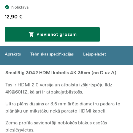
Noliktavā
12,90 €
Pievienot grozam
Apraksts
Tehniskās specifikācijas
Lejupielādēt
SmallRig 3042 HDMI kabelis 4K 35cm (no D uz A)
Tas ir HDMI 2.0 versija un atbalsta izšķirtspēju līdz
4K@60HZ, kā arī ir atpakaļatbilstošs.
Ultra plāns dizains ar 3,6 mm ārējo diametru padara to
plānāku un mīkstāku nekā parasto HDMI kabeli.
Zema profila savienotāji nebloķēs blakus esošās
pieslēgvietas.