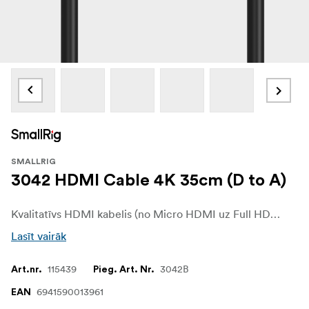
SMALLRIG
3042 HDMI Cable 4K 35cm (D to A)
Kvalitatīvs HDMI kabelis (no Micro HDMI uz Full HDMI), kas īpaši izstrādāts jūsu kameras platformai
Lasīt vairāk
115439
3042B
Art.nr.
Pieg. Art. Nr.
6941590013961
EAN