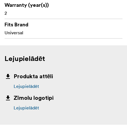
Warranty (year(s))
skrūve)
1 x rīcības kameras adapteris
2
Fits Brand
Universal
Lejupielādēt
Produkta attēli
Lejupielādēt
Zīmolu logotipi
Lejupielādēt