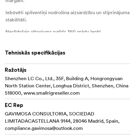
margām.
Iebūvēti spilventiņi nodrošina aizsardzību un stiprinājuma
stabilitāti.
Neslīdošais vītņojums palīdz 360 grādu leņķī
regulējamām lodveida galvām viegli fiksēties, un
viengabala savienojums nostiprina lodveida galvu skavā,
Tehniskās specifikācijas
lai novērstu atvienošanu.
Šai precei ir arī noņemams rīcības kameras adapteris ar
Ražotājs
īpašu turētāju un garu stieņa skrūvi, kas darbojas ar
Shenzhen LC Co., Ltd., 35F, Building A, Hongrongyuan
SmallRig GoPro Hero 11/10/9 kameras būrīti
vai
3084
North Station Center, Longhua District, Shenzhen, China
kameras būrīti DJI Osmo Action3
.
4119
518000, www.smallrigreseller.com
Saderība:
EC Rep
Stieņa diametrs 14 mm-60 mm
GAVIMOSA CONSULTORIA, SOCIEDAD
Virsmas biezums līdz 65 mm
LIMITADACASTELLANA 9144, 28046 Madrid, Spain,
Paketā ietilpst:
compliance.gavimosa@outlook.com
1 x Super skava ar lodveida galvas stiprinājumu (1/4"-20