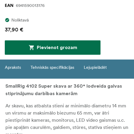
6941590013176
EAN
Noliktavā
37,90 €
Pievienot grozam
Apraksts
Tehniskās specifikācijas
Lejupielādēt
SmallRig 4102 Super skava ar 360° lodveida galvas
stiprinājumu darbības kamerām
Ar skavu, kas atbalsta stieni ar minimālo diametru 14 mm
un virsmu ar maksimālo biezumu 65 mm, var ātri
piestiprināt kameras, monitorus, LED video gaismas u.c.
pie apaļām caurulēm, galdiem, stūres, statīva stieņiem un