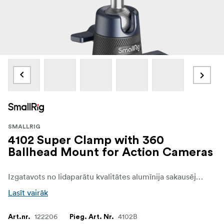
SMALLRIG
4102 Super Clamp with 360
Ballhead Mount for Action Cameras
Izgatavots no lidaparātu kvalitātes alumīnija sakausējuma un nerūsējošā tērauda, CNC anodēts un izgriezts, lai palielinātu izturību un izturību. Tam ir skeleta konstrukcija un haizivs skava ar spēcīgāku iespīlēšanas spēku, kā arī plaši saderīgi 3/8"-16 vītņotie caurumi un ARRI 3/8"-16 atrašanās vietas noteikšanas caurumi.
Lasīt vairāk
122206
4102B
Art.nr.
Pieg. Art. Nr.