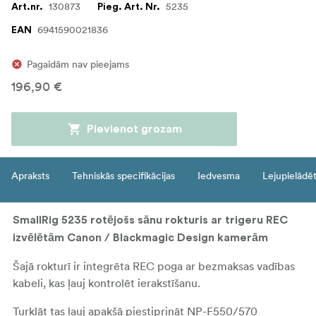
130873
5235
Art.nr.
Pieg. Art. Nr.
6941590021836
EAN
Pagaidām nav pieejams
196,90 €
Pievienot grozam
Apraksts
Tehniskās specifikācijas
Iedvesma
Lejupielādē
SmallRig 5235 rotējošs sānu rokturis ar trigeru REC
izvēlētām Canon / Blackmagic Design kamerām
Šajā rokturī ir integrēta REC poga ar bezmaksas vadības
kabeli, kas ļauj kontrolēt ierakstīšanu.
Turklāt tas ļauj apakšā piestiprināt NP-F550/570