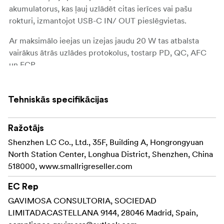
akumulatorus, kas ļauj uzlādēt citas ierīces vai pašu
rokturi, izmantojot USB-C IN/ OUT pieslēgvietas.
Ar maksimālo ieejas un izejas jaudu 20 W tas atbalsta
vairākus ātrās uzlādes protokolus, tostarp PD, QC, AFC
un FCP.
Rokturī ir arī 1/4"-20 vītņotie caurumi, aukstā kurpja
stiprinājums un siksniņas ligzda, lai piestiprinātu tādus
Tehniskās specifikācijas
piederumus kā monitori, aizpildes gaismas un rokas
siksniņas.
Ražotājs
Shenzhen LC Co., Ltd., 35F, Building A, Hongrongyuan
Piezīme:
North Station Center, Longhua District, Shenzhen, China
Iepakojumā nav iekļautas NP-F550 vai NP-F570
518000, www.smallrigreseller.com
baterijas.
EC Rep
NP-F550/570 baterijas ir nepieciešamas, lai
GAVIMOSA CONSULTORIA, SOCIEDAD
nodrošinātu Canon EOS sērijas un Blackmagic
LIMITADACASTELLANA 9144, 28046 Madrid, Spain,
Design BMPCC sērijas kameru vadību. Canon EOS