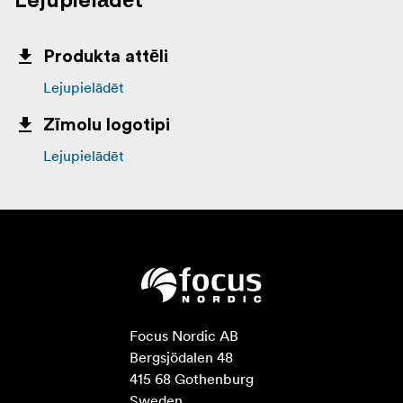
Lejupielādēt
Produkta attēli
Lejupielādēt
Zīmolu logotipi
Lejupielādēt
Focus Nordic AB

Bergsjödalen 48

415 68 Gothenburg

Sweden
