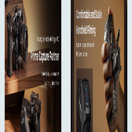
Sešstūra atslēga