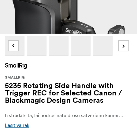
SMALLRIG
5235 Rotating Side Handle with
Trigger REC for Selected Canon /
Blackmagic Design Cameras
Izstrādāts tā, lai nodrošinātu drošu satvērienu kameras nemanāmai kontrolei. Rokturim ir integrēta slēdža vadības funkcija, un tas ir saderīgs ar NP-F550/570 akumulatoriem, kas nodrošina ilgāku enerģijas padevi. Ergonomiskais rokturis, kas pārklāts ar silikonu, nodrošina ērtu satvērienu abām rokām un piedāvā viena klikšķa bezpakāpju rotāciju, lai nodrošinātu vienmērīgu kameras kustību jebkurā leņķī.
Lasīt vairāk