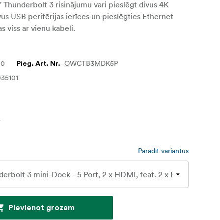
1" Thunderbolt 3 risinājumu vari pieslēgt divus 4K
ivus USB perifērijas ierīces un pieslēgties Ethernet
as viss ar vienu kabeli.
00
OWCTB3MDK5P
Pieg. Art. Nr.
35101
€
Parādīt variantus
Pievienot grozam