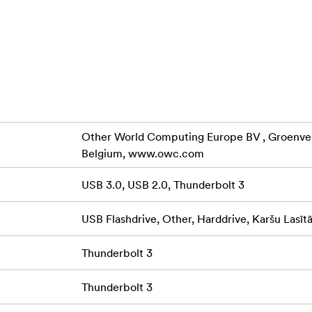
bilās ierīces, piemēram, bezvadu austiņas, viedpulksteņus un li
ūru vai peli, izmantojot USB 2 portu
: ar autobusu darbināms viedtālruņa izmēra 4,9 collas alumīnija
.
Other World Computing Europe BV , Groenveld
macOS un Windows datoriem
Belgium, www.owc.com
antija
USB 3.0, USB 2.0, Thunderbolt 3
erbolt 3 mini doks pilnībā izmanto jūsu klēpjdatora Thunder
USB Flashdrive, Other, Harddrive, Karšu Lasītā
K displeju atbalstu un nelielu ierīču uzlādes jaudu - radot jaudī
ākais Thunderbolt ierīču ražotājs OWC ievēro visaugstākos inže
Thunderbolt 3
t Thunderbolt 3 mini doku ar pilnīgu pārliecību par tā saderīb
al 4K
Thunderbolt 3
underbolt 3 mini doks efektīvi izmanto jūsu datora Thunderbo