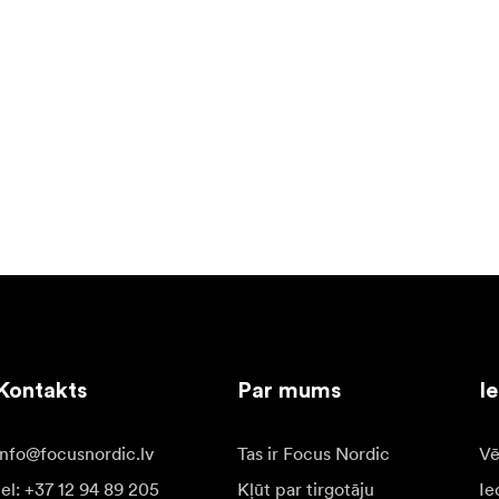
Kontakts
Par mums
I
info@focusnordic.lv
Tas ir Focus Nordic
Vē
tel: +37 12 94 89 205
Kļūt par tirgotāju
Ie