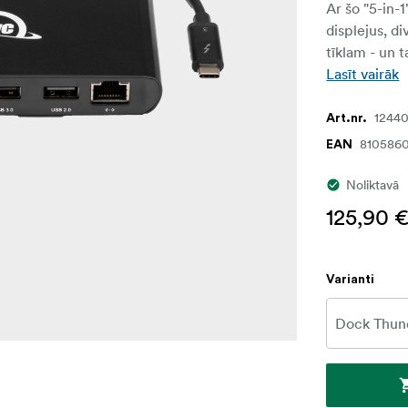
Ar šo "5-in-
displejus, d
tīklam - un t
Lasīt vairāk
1244
Art.nr.
8105860
EAN
Noliktavā
125,90 
Varianti