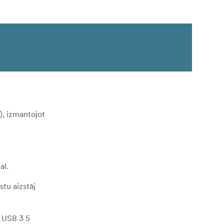
), izmantojot
al.
tu aizstāj
u USB 3 5