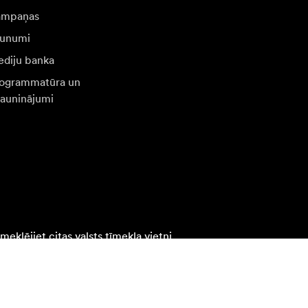
ampaņas
unumi
diju banka
ogrammatūra un
jauninājumi
eklējiet citas valsts tīmekļa vietni