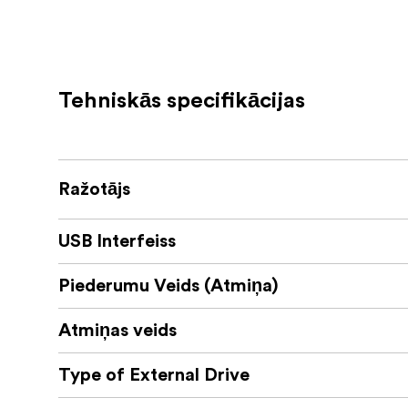
Gb/s portu1
Palieciet uzlādēts: uzlādējiet mazas mo
viedtālruņu, izmantojot USB 3 portu2
Tehniskās specifikācijas
Izmantojiet ērtības: pievienojiet tastat
Ņemiet līdzi jebkurā vietā un starp tām
integrētu 7,2 collu Thunderbolt 3 kabeli
Ražotājs
Thunderbolt sertificēts: saderīgs ar 
bez raizēm: 2 gadu OWC ierobežota gar
USB Interfeiss
OWC Thund
Izbaudiet labāko no Thunderbolt
Piederumu Veids (Atmiņa)
potenciālu - ātru datu pārsūtīšanu, dubulto 4
savienojumu centru. Izgatavojis pasaulē liel
Atmiņas veids
un ražošanas standartus, tāpēc varat izmanto
veiktspēju. Owc Thunderbolt 3 mini doks Du
Type of External Drive
OWC Th
Skatieties, ko esat palaiduši garām