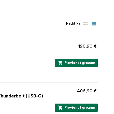
spēju.
 izmantojot
spēlēs, kā arī
t to, ko esat
Rādīt kā
rtību un
eidojiet darba
190,90 €
uz printeri.
hunderbolt 3
Pievienot grozam
thernet portu
i un uzticamu
underbolt 3
406,90 €
Thunderbolt (USB-C)
neuzkrītoši
lzīgās
Pievienot grozam
 3 pieslēguma