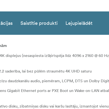
ācijas
Saistītie produkti
Lejupielādēt
smām
s 4K displejus (nesaspiesta izšķirtspēja līdz 4096 x 2160 @ 60 Hz
2.2 saderība, lai bez pūlēm straumētu 4K UHD saturu
recīzu daudzkanālu audio, piemēram, LCPM, DTS un Dolby Digit
viens Gigabit Ethernet ports ar PXE Boot un Wake-on-LAN atbals
.
atīvo disku, zibatmiņas disku vai karšu lasītāju, izmantojot vien