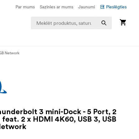
Par mums
Sazinies ar mums
Jaunumi
Pieslēgties
 1GB Network
underbolt 3 mini-Dock - 5 Port, 2
 feat. 2 x HDMI 4K60, USB 3, USB
Network