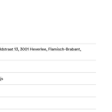
elāko daļu
 korpuss ar
straat 13, 3001 Heverlee, Flamisch-Brabant,
bolt 3 porta
js
gu
niertehniskos
u un precīzu
lt 3 joslas