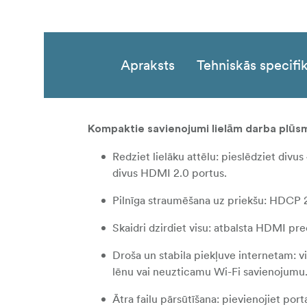
Apraksts
Tehniskās specifik
Kompaktie savienojumi lielām darba plū
Redziet lielāku attēlu: pieslēdziet divu
divus HDMI 2.0 portus.
Pilnīga straumēšana uz priekšu: HDCP 
Skaidri dzirdiet visu: atbalsta HDMI p
Droša un stabila piekļuve internetam: 
lēnu vai neuzticamu Wi-Fi savienojumu
Ātra failu pārsūtīšana: pievienojiet port