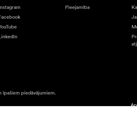
Instagram
Pieejamība
K
Facebook
Ja
YouTube
Me
LinkedIn
Pr
at
n īpašiem piedāvājumiem.
Apm
Pierakstīties