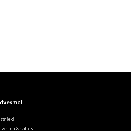
edvesmai
stnieki
dvesma & saturs