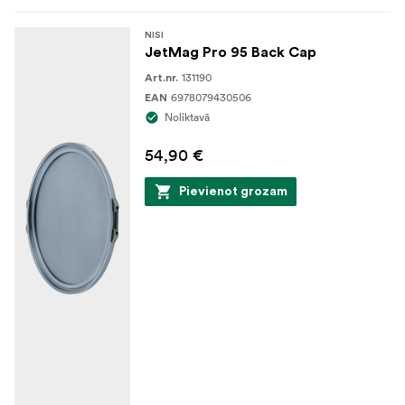
NISI
JetMag Pro 95 Back Cap
131190
Art.nr.
6978079430506
EAN
Noliktavā
54,90 €
Pievienot grozam