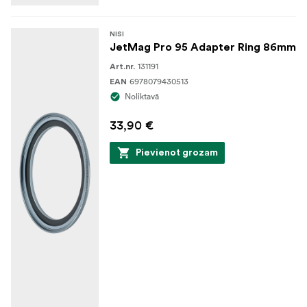
NISI
JetMag Pro 95 Adapter Ring 86mm
131191
Art.nr.
6978079430513
EAN
Noliktavā
33,90 €
Pievienot grozam