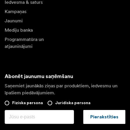
Iedvesma & saturs
Kampaņas
Jaunumi
Mediju banka
Programmatūra un
atjauninājumi
Abonēt jaunumu saņēmšanu
Saņemiet jaunākās ziņas par produktiem, iedvesmu un
īpašiem piedāvājumiem.
Fiziska persona
Juridiska persona
Pierakstīties