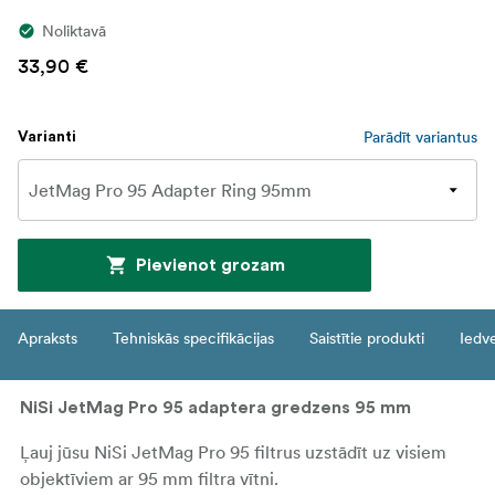
Noliktavā
33,90 €
Parādīt variantus
Varianti
Pievienot grozam
Apraksts
Tehniskās specifikācijas
Saistītie produkti
Iedv
NiSi JetMag Pro 95 adaptera gredzens 95 mm
Ļauj jūsu NiSi JetMag Pro 95 filtrus uzstādīt uz visiem
objektīviem ar 95 mm filtra vītni.