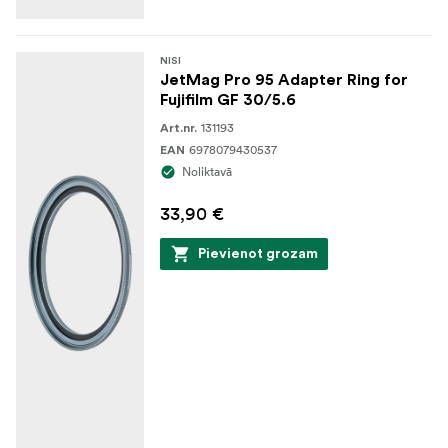
NISI
JetMag Pro 95 Adapter Ring for
Fujifilm GF 30/5.6
131193
Art.nr.
6978079430537
EAN
Noliktavā
33,90 €
Pievienot grozam