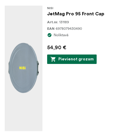
NISI
JetMag Pro 95 Front Cap
131189
Art.nr.
6978079430490
EAN
Noliktavā
54,90 €
Pievienot grozam