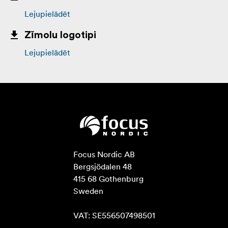
Lejupielādēt
Zīmolu logotipi
Lejupielādēt
Focus Nordic AB

Bergsjödalen 48

415 68 Gothenburg

Sweden

VAT: SE556507498501