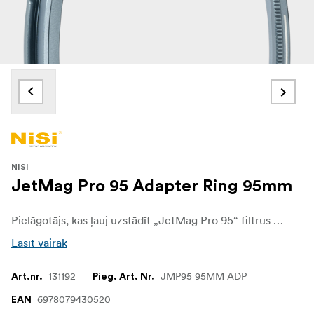
NISI
JetMag Pro 95 Adapter Ring 95mm
Pielāgotājs, kas ļauj uzstādīt „JetMag Pro 95“ filtrus uz objektīviem ar 95 mm filtra vītni. NiSi „JETMAG“ filtri ir radīti fotogrāfiem un videogrāfiem, kuriem katrā kadrā ir svarīga ātrdarbība, stabilitāte un daudzpusība. Pateicoties unikālajai magnētiskajai konstrukcijai, šie filtri nodrošina ātru un drošu nomaiņu, ļaujot autoriem nevainojami pielāgoties mainīgiem apgaismojuma un uzņemšanas apstākļiem.
Lasīt vairāk
131192
JMP95 95MM ADP
Art.nr.
Pieg. Art. Nr.
6978079430520
EAN