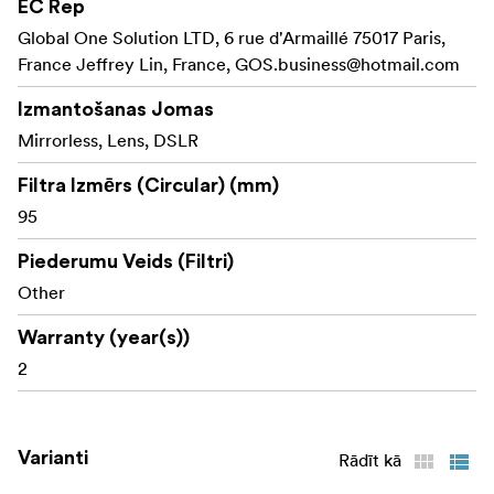
EC Rep
Novērš vinjetēšanu platleņķa
Ultraplānas rāmji:
Global One Solution LTD, 6 rue d'Armaillé 75017 Paris,
objektīvos, nodrošinot asus, skaidrus attēlus bez
France Jeffrey Lin, France,
GOS.business@hotmail.com
malu izkropļojumiem.
Izmantošanas Jomas
Katram filtra tipam ir krāsu
Krāsu kodēti rokturi:
Mirrorless, Lens, DSLR
kodēts rokturis, kas atvieglo identifikāciju un ātru
piekļuvi vajadzīgajam filtram.
Filtra Izmērs (Circular) (mm)
95
Paplašiniet savas radošās iespējas ar NiSi JETMAG
filtriem — izstrādātiem ātrumam, precizitātei un
Piederumu Veids (Filtri)
izturībai.
Other
Komplektācijā:
Warranty (year(s))
NiSi JetMag Pro 95 adaptera gredzens 95 mm
2
Varianti
Rādīt kā