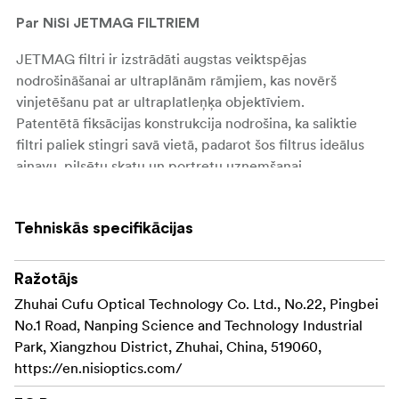
Par NiSi JETMAG FILTRIEM
JETMAG filtri ir izstrādāti augstas veiktspējas
nodrošināšanai ar ultraplānām rāmjiem, kas novērš
vinjetēšanu pat ar ultraplatleņķa objektīviem.
Patentētā fiksācijas konstrukcija nodrošina, ka saliktie
filtri paliek stingri savā vietā, padarot šos filtrus ideālus
ainavu, pilsētu skatu un portretu uzņemšanai.
NiSi JETMAG filtru galvenās iezīmes:
Tehniskās specifikācijas
Viegli uzlieciet
Ātra magnētiska piestiprināšana:
un noņemiet filtrus ar magnētisko konstrukciju,
Ražotājs
ietaupot laiku straujas darbības fotografēšanas
situācijās.
Zhuhai Cufu Optical Technology Co. Ltd., No.22, Pingbei
No.1 Road, Nanping Science and Technology Industrial
Patentētā fiksācijas
Stabils fiksācijas mehānisms:
Park, Xiangzhou District, Zhuhai, China, 519060,
konstrukcija nodrošina filtru drošību, pat saliekot
https://en.nisioptics.com/
vairākus filtrus dinamiskās vidēs.