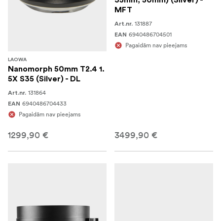
35mm, 50mm) (Silver) -
MFT
131887
Art.nr.
6940486704501
EAN
Pagaidām nav pieejams
LAOWA
Nanomorph 50mm T2.4 1.
5X S35 (Silver) - DL
131864
Art.nr.
6940486704433
EAN
Pagaidām nav pieejams
1299,90 €
3499,90 €