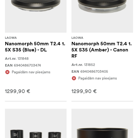
LAOWA
LAOWA
Nanomorph 50mm T2.4 1.
Nanomorph 50mm T2.4 1.
5X S35 (Blue) - DL
5X S35 (Amber) - Canon
RF
131848
Art.nr.
131852
6940486703474
Art.nr.
EAN
6940486703405
Pagaidām nav pieejams
EAN
Pagaidām nav pieejams
1299,90 €
1299,90 €