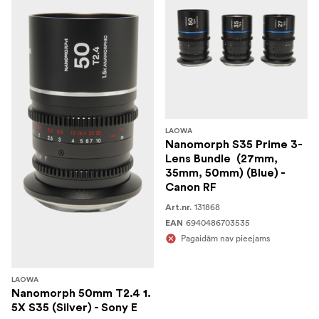
LAOWA
Nanomorph S35 Prime 3-
Lens Bundle (27mm,
35mm, 50mm) (Blue) -
Canon RF
131868
Art.nr.
6940486703535
EAN
Pagaidām nav pieejams
LAOWA
Nanomorph 50mm T2.4 1.
5X S35 (Silver) - Sony E