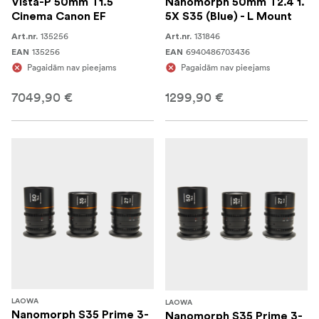
Vista-P 50mm T1.5
Nanomorph 50mm T2.4 1.
Cinema Canon EF
5X S35 (Blue) - L Mount
135256
131846
Art.nr.
Art.nr.
135256
6940486703436
EAN
EAN
Pagaidām nav pieejams
Pagaidām nav pieejams
7049,90 €
1299,90 €
LAOWA
LAOWA
Nanomorph S35 Prime 3-
Nanomorph S35 Prime 3-