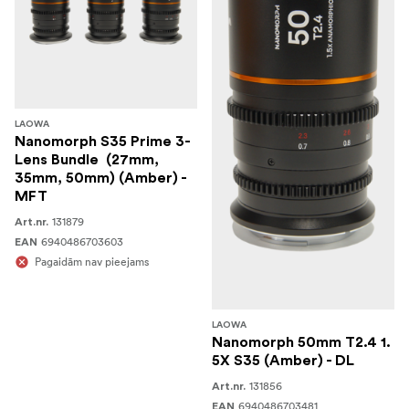
LAOWA
Nanomorph S35 Prime 3-
Lens Bundle (27mm,
35mm, 50mm) (Amber) -
MFT
131879
Art.nr.
6940486703603
EAN
Pagaidām nav pieejams
LAOWA
Nanomorph 50mm T2.4 1.
5X S35 (Amber) - DL
131856
Art.nr.
6940486703481
EAN