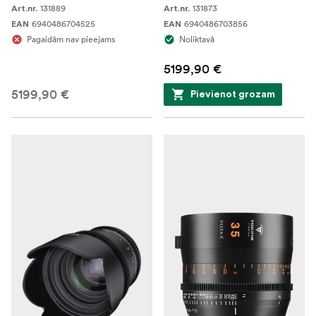
131889
131873
Art.nr.
Art.nr.
6940486704525
6940486703856
EAN
EAN
Pagaidām nav pieejams
Noliktavā
5199,90 €
5199,90 €
Pievienot grozam