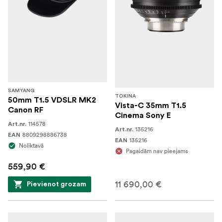
SAMYANG
TOKINA
50mm T1.5 VDSLR MK2
Vista-C 35mm T1.5
Canon RF
Cinema Sony E
114578
Art.nr.
135216
Art.nr.
8809298886738
EAN
135216
EAN
Noliktavā
Pagaidām nav pieejams
559,90 €
11 690,00 €
Pievienot grozam