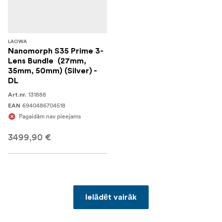
LAOWA
Nanomorph S35 Prime 3-
Lens Bundle (27mm,
35mm, 50mm) (Silver) -
DL
131888
Art.nr.
6940486704518
EAN
Pagaidām nav pieejams
3499,90 €
Ielādēt vairāk