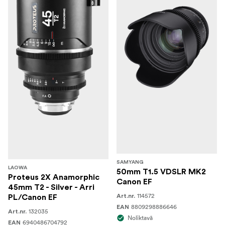
SAMYANG
LAOWA
50mm T1.5 VDSLR MK2
Proteus 2X Anamorphic
Canon EF
45mm T2 - Silver - Arri
114572
Art.nr.
PL/Canon EF
8809298886646
EAN
132035
Art.nr.
Noliktavā
6940486704792
EAN