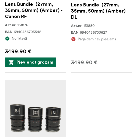
Lens Bundle (27mm,
Lens Bundle (27mm,
35mm, 50mm) (Amber) -
35mm, 50mm) (Amber) -
Canon RF
DL
131876
Art.nr.
131880
Art.nr.
6940486703542
EAN
6940486703627
EAN
Noliktavā
Pagaidām nav pieejams
3499,90 €
3499,90 €
Pievienot grozam