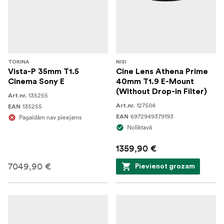
TOKINA
NISI
Vista-P 35mm T1.5
Cine Lens Athena Prime
Cinema Sony E
40mm T1.9 E-Mount
(Without Drop-in Filter)
135255
Art.nr.
127504
135255
Art.nr.
EAN
6972949379193
Pagaidām nav pieejams
EAN
Noliktavā
1359,90 €
7049,90 €
Pievienot grozam