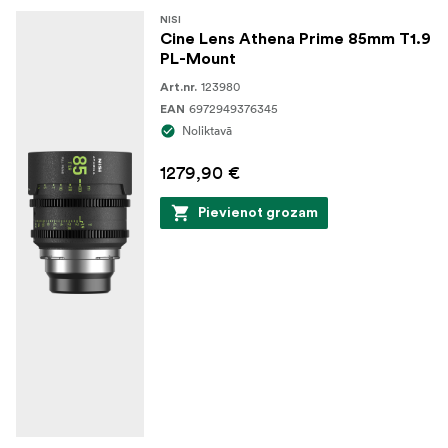
NISI
Cine Lens Athena Prime 85mm T1.9
PL-Mount
123980
Art.nr.
6972949376345
EAN
Noliktavā
1279,90 €
Pievienot grozam