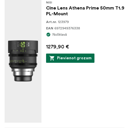
NISI
Cine Lens Athena Prime 50mm T1.9
PL-Mount
123979
Art.nr.
6972949376338
EAN
Noliktavā
1279,90 €
Pievienot grozam