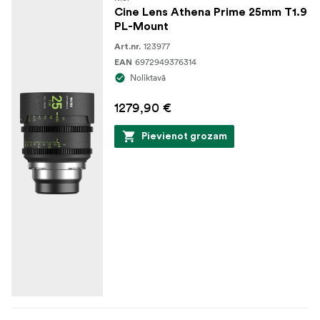
Cine Lens Athena Prime 25mm T1.9
PL-Mount
123977
Art.nr.
6972949376314
EAN
Noliktavā
1279,90 €
Pievienot grozam