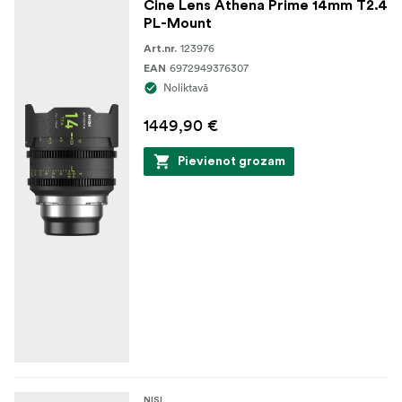
Cine Lens Athena Prime 14mm T2.4
PL-Mount
123976
Art.nr.
6972949376307
EAN
Noliktavā
1449,90 €
Pievienot grozam
NISI