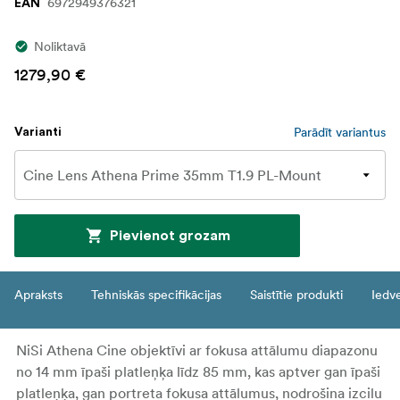
6972949376321
EAN
Noliktavā
1279,90 €
Parādīt variantus
Varianti
Pievienot grozam
Apraksts
Tehniskās specifikācijas
Saistītie produkti
Iedv
NiSi Athena Cine objektīvi ar fokusa attālumu diapazonu
no 14 mm īpaši platleņķa līdz 85 mm, kas aptver gan īpaši
platleņķa, gan portreta fokusa attālumus, nodrošina izcilu