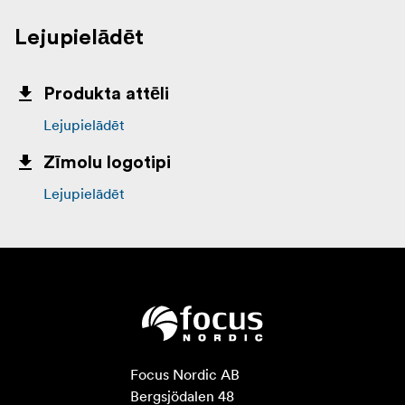
Lejupielādēt
Produkta attēli
Lejupielādēt
Zīmolu logotipi
Lejupielādēt
Focus Nordic AB

Bergsjödalen 48
