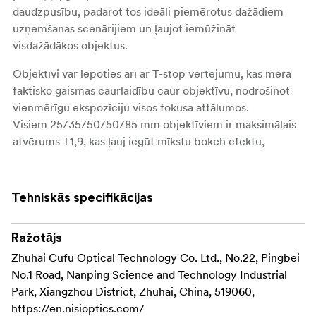
daudzpusību, padarot tos ideāli piemērotus dažādiem
uzņemšanas scenārijiem un ļaujot iemūžināt
visdažādākos objektus.
Objektīvi var lepoties arī ar T-stop vērtējumu, kas mēra
faktisko gaismas caurlaidību caur objektīvu, nodrošinot
vienmērīgu ekspozīciju visos fokusa attālumos.
Visiem 25/35/50/50/85 mm objektīviem ir maksimālais
atvērums T1,9, kas ļauj iegūt mīkstu bokeh efektu,
nodrošinot skaistu fona atdalīšanu. 14 mm objektīva T-
veida apertūra ir T2,4.
Tehniskās specifikācijas
To attēla rādiuss ir iespaidīgs - 46 mm, tādējādi tie ir
piemēroti lietošanai ar pilnkadra un pat lielformāta
sensoriem.
Ražotājs
Zhuhai Cufu Optical Technology Co. Ltd., No.22, Pingbei
Visa sērija ir pieejama ARRI PL, Canon RF, Sony E,
No.1 Road, Nanping Science and Technology Industrial
Panasonic/Leica L un Fuji G objektīvu montāžas opcijās
Park, Xiangzhou District, Zhuhai, China, 519060,
un piedāvā īpaši zemu hromatisko aberāciju un
https://en.nisioptics.com/
mikrokontrasta kontroli.