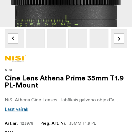
NISI
Cine Lens Athena Prime 35mm T1.9
PL-Mount
NiSi Athena Cine Lenses - labākais galveno objektīvu komplekts operatoriem un videogrāfiem, kas pieprasa bezkompromisa attēla kvalitāti un veiktspēju. Izstrādāti, izmantojot jaunākās tehnoloģijas un ar izcilu optiku, šie objektīvi noteikti pacels jūsu filmēšanu jaunā līmenī.
Lasīt vairāk
123978
35MM T1.9 PL
Art.nr.
Pieg. Art. Nr.