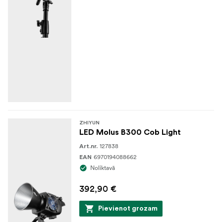
ZHIYUN
LED Molus B300 Cob Light
127838
Art.nr.
6970194088662
EAN
Noliktavā
392,90 €
Pievienot grozam