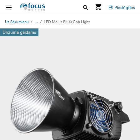
Pieslēgties
...
Uz Sākumlapu
LED Molus B500 Cob Light
Drīzumā gaidāms