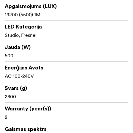
padarot tās par ideālu izvēli jebkurai apgaismojuma
Apgaismojums (LUX)
uzstādīšanai.
19200 (5500) 1M
Kas ir iepakojumā:
LED Kategorija
Zhiyun B500 Light x1
Studio, Fresnel
Bowens standarta atstarotājs x1
Jauda (W)
500
Barošanas kabelis (4,5 m) x1
Enerģijas Avots
Ātrā lietošanas pamācība x1
AC 100-240V
Svars (g)
2800
Warranty (year(s))
2
Gaismas spektrs