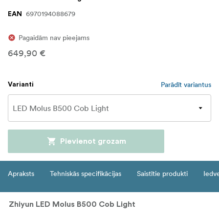
6970194088679
EAN
Pagaidām nav pieejams
649,90 €
Parādīt variantus
Varianti
Pievienot grozam
Apraksts
Tehniskās specifikācijas
Saistītie produkti
Iedv
Zhiyun LED Molus B500 Cob Light