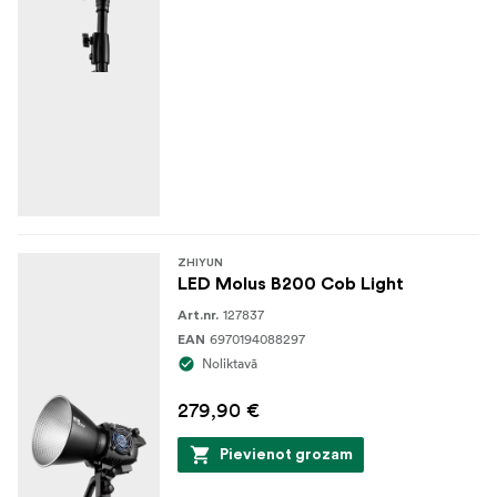
ZHIYUN
LED Molus B200 Cob Light
127837
Art.nr.
6970194088297
EAN
Noliktavā
279,90 €
Pievienot grozam