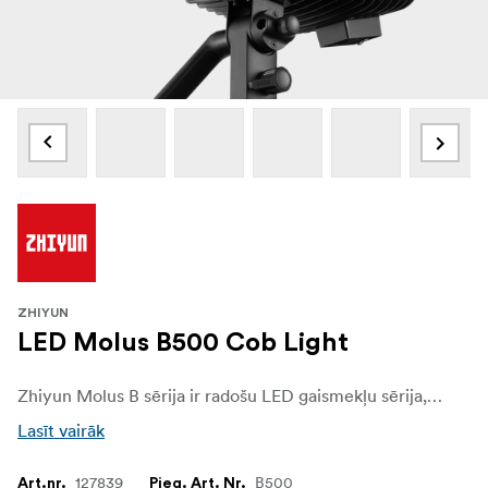
ZHIYUN
LED Molus B500 Cob Light
Zhiyun Molus B sērija ir radošu LED gaismekļu sērija, kas paredzēta visu līmeņu satura veidotājiem. Apvienojot izcilu veiktspēju un pieejamu cenu, šī sērija piedāvā virkni kompaktu LED modeļu ar izejas līmeņiem, kas atbilst dažādām vajadzībām.
Lasīt vairāk
127839
B500
Art.nr.
Pieg. Art. Nr.