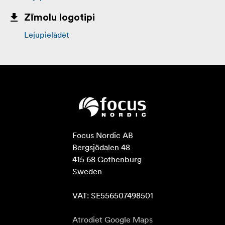
Zīmolu logotipi
Lejupielādēt
Focus Nordic AB

Bergsjödalen 48

415 68 Gothenburg

Sweden

VAT: SE556507498501
Atrodiet Google Maps