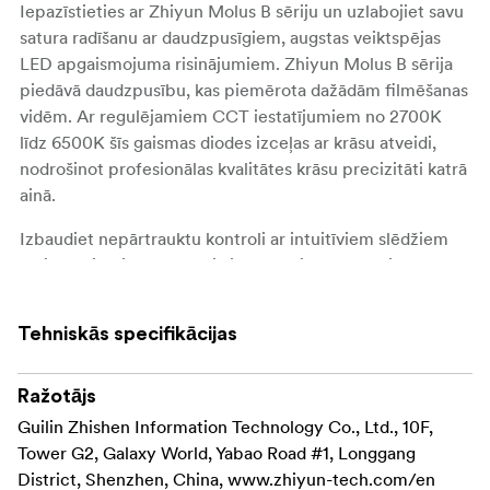
Iepazīstieties ar Zhiyun Molus B sēriju un uzlabojiet savu
satura radīšanu ar daudzpusīgiem, augstas veiktspējas
LED apgaismojuma risinājumiem. Zhiyun Molus B sērija
piedāvā daudzpusību, kas piemērota dažādām filmēšanas
vidēm. Ar regulējamiem CCT iestatījumiem no 2700K
līdz 6500K šīs gaismas diodes izceļas ar krāsu atveidi,
nodrošinot profesionālas kvalitātes krāsu precizitāti katrā
ainā.
Izbaudiet nepārtrauktu kontroli ar intuitīviem slēdžiem
un iestatījumiem, kas ļauj vienmērīgi regulēt spilgtumu
un krāsu temperatūru no 0 līdz 100 %. Papildu ērtībai
papildu kompaktais kontrolieris ļauj bez piepūles mainīt
Tehniskās specifikācijas
parametrus. Turklāt, izmantojot ZY Vega APP, bezvadu
vadība un vairāku Zhiyun ierīču sinhronizācija ir jūsu
rokai.
Ražotājs
Guilin Zhishen Information Technology Co., Ltd., 10F,
Katrā Molus B sērijas gaismas diodē ir integrēts iekšējais
Tower G2, Galaxy World, Yabao Road #1, Longgang
barošanas avots, tādējādi novēršot nepieciešamību pēc
District, Shenzhen, China, www.zhiyun-tech.com/en