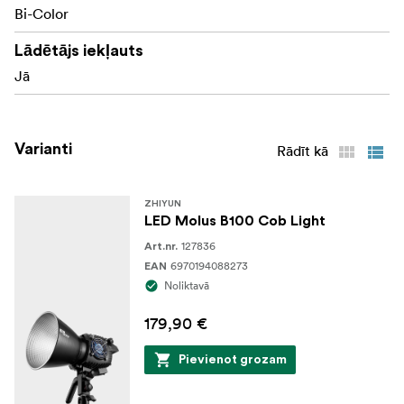
Bi-Color
Lādētājs iekļauts
Jā
Varianti
Rādīt kā
ZHIYUN
LED Molus B100 Cob Light
127836
Art.nr.
6970194088273
EAN
Noliktavā
179,90 €
Pievienot grozam