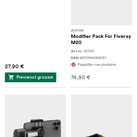
ZHIYUN
Modifier Pack For Fiveray
M20
127001
Art.nr.
6970194088037
EAN
Pagaidām nav pieejams
27,90 €
74,90 €
Pievienot grozam