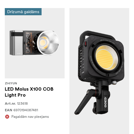
Drīzumā gaidāms
ZHIYUN
LED Molus X100 COB
Light Pro
123618
Art.nr.
6970194087481
EAN
Pagaidām nav pieejams