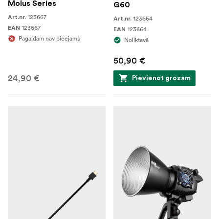
Molus Series
G60
123667
Art.nr.
123664
Art.nr.
123667
EAN
123664
EAN
Pagaidām nav pieejams
Noliktavā
50,90 €
24,90 €
Pievienot grozam