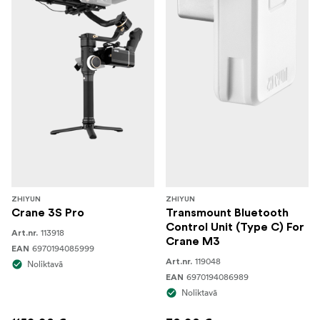
ZHIYUN
ZHIYUN
Crane 3S Pro
Transmount Bluetooth
Control Unit (Type C) For
113918
Art.nr.
Crane M3
6970194085999
EAN
119048
Art.nr.
Noliktavā
6970194086989
EAN
Noliktavā