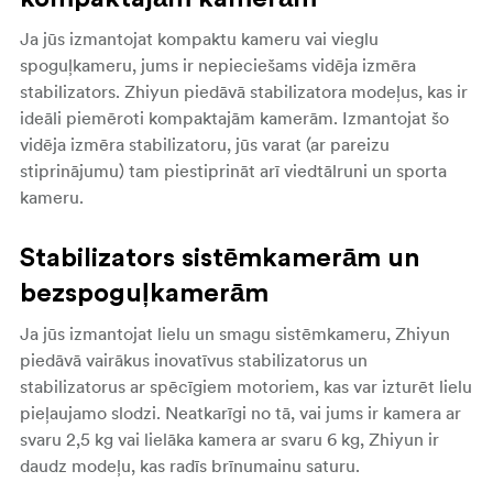
Ja jūs izmantojat kompaktu kameru vai vieglu
spoguļkameru, jums ir nepieciešams vidēja izmēra
stabilizators.
Zhiyun piedāvā stabilizatora modeļus, kas ir
ideāli piemēroti kompaktajām kamerām. Izmantojat šo
vidēja izmēra stabilizatoru, jūs varat (ar pareizu
stiprinājumu) tam piestiprināt arī viedtālruni un sporta
kameru.
Stabilizators sistēmkamerām un
bezspoguļkamerām
Ja jūs izmantojat lielu un smagu sistēmkameru,
Zhiyun
piedāvā vairākus inovatīvus stabilizatorus un
stabilizatorus ar spēcīgiem motoriem, kas var izturēt lielu
pieļaujamo slodzi. Neatkarīgi no tā, vai jums ir kamera ar
svaru 2,5 kg vai lielāka kamera ar svaru 6 kg, Zhiyun ir
daudz modeļu, kas radīs brīnumainu saturu.