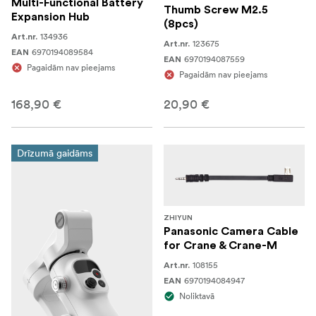
Multi-Functional Battery
Thumb Screw M2.5
Expansion Hub
(8pcs)
134936
Art.nr.
123675
Art.nr.
6970194089584
EAN
6970194087559
EAN
Pagaidām nav pieejams
Pagaidām nav pieejams
168,90 €
20,90 €
Drīzumā gaidāms
ZHIYUN
Panasonic Camera Cable
for Crane & Crane-M
108155
Art.nr.
6970194084947
EAN
Noliktavā