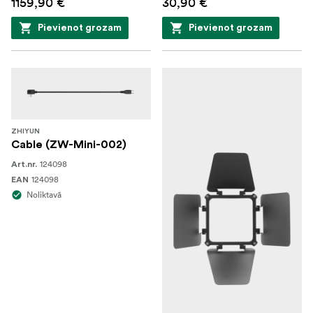
1159,90 €
30,90 €
Pievienot grozam
Pievienot grozam
ZHIYUN
Cable (ZW-Mini-002)
124098
Art.nr.
124098
EAN
Noliktavā