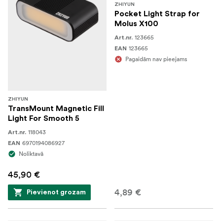
ZHIYUN
Pocket Light Strap for
Molus X100
123665
Art.nr.
123665
EAN
Pagaidām nav pieejams
ZHIYUN
TransMount Magnetic Fill
Light For Smooth 5
118043
Art.nr.
6970194086927
EAN
Noliktavā
45,90 €
4,89 €
Pievienot grozam