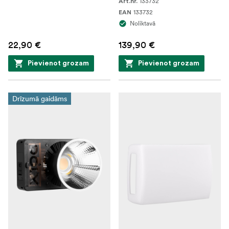
133732
Art.nr.
133732
EAN
Noliktavā
22,90 €
139,90 €
Pievienot grozam
Pievienot grozam
Drīzumā gaidāms