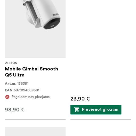
ZHIYUN
Mobile Gimbal Smooth
Q5 Ultra
136351
Art.nr.
6970194089591
EAN
Pagaidām nav pieejams
23,90 €
98,90 €
Pievienot grozam