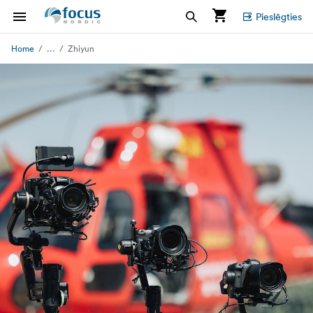
Pieslēgties
...
Home
Zhiyun