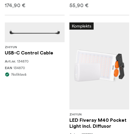
174,90 €
55,90 €
Komplekts
ZHIYUN
USB-C Control Cable
134870
Art.nr.
134870
EAN
Noliktavā
ZHIYUN
LED Fiveray M40 Pocket
Light incl. Diffusor