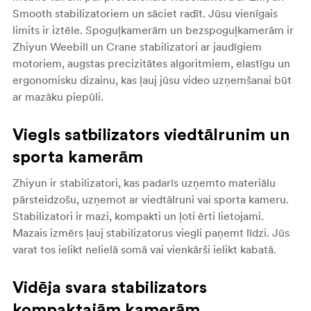
Smooth stabilizatoriem un sāciet radīt. Jūsu vienīgais
limits ir iztēle. Spoguļkamerām un bezspoguļkamerām ir
Zhiyun Weebill un Crane stabilizatori ar jaudīgiem
motoriem, augstas precizitātes algoritmiem, elastīgu un
ergonomisku dizainu, kas ļauj jūsu video uzņemšanai būt
ar mazāku piepūli.
Viegls satbilizators viedtālrunim un
sporta kamerām
Zhiyun
ir stabilizatori, kas padarīs uzņemto materiālu
pārsteidzošu, uzņemot ar viedtālruni vai sporta kameru.
Stabilizatori ir mazi, kompakti un ļoti ērti lietojami.
Mazais izmērs ļauj stabilizatorus viegli paņemt līdzi. Jūs
varat tos ielikt nelielā somā vai vienkārši ielikt kabatā.
Vidēja svara stabilizators
kompaktajām kamerām