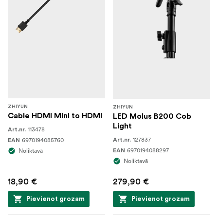
ZHIYUN
ZHIYUN
Cable HDMI Mini to HDMI
LED Molus B200 Cob
Light
113478
Art.nr.
127837
6970194085760
Art.nr.
EAN
6970194088297
Noliktavā
EAN
Noliktavā
18,90 €
279,90 €
Pievienot grozam
Pievienot grozam