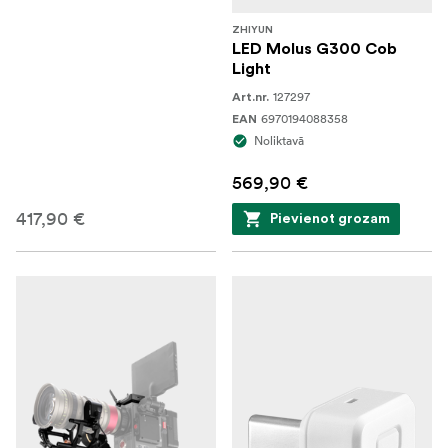
ZHIYUN
LED Molus G300 Cob
Light
127297
Art.nr.
6970194088358
EAN
Noliktavā
569,90 €
417,90 €
Pievienot grozam