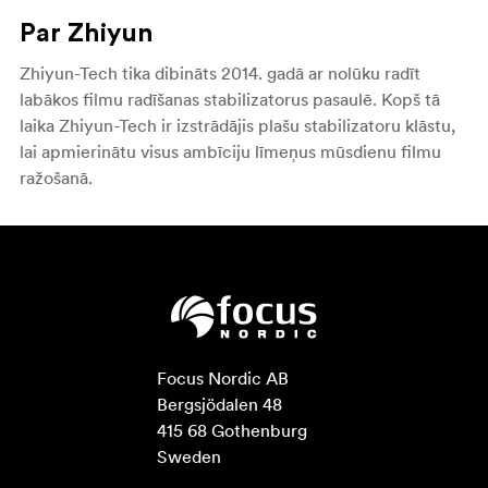
Par Zhiyun
Zhiyun-Tech
tika dibināts 2014. gadā ar nolūku radīt
labākos filmu radīšanas stabilizatorus pasaulē. Kopš tā
laika
Zhiyun-Tech ir izstrādājis plašu stabilizatoru klāstu,
lai apmierinātu visus ambīciju līmeņus mūsdienu filmu
ražošanā.
Focus Nordic AB

Bergsjödalen 48

415 68 Gothenburg

Sweden
