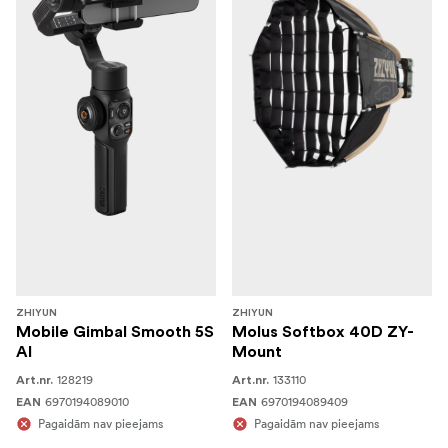
ZHIYUN
ZHIYUN
Mobile Gimbal Smooth 5S
Molus Softbox 40D ZY-
AI
Mount
128219
133110
Art.nr.
Art.nr.
6970194089010
6970194089409
EAN
EAN
Pagaidām nav pieejams
Pagaidām nav pieejams