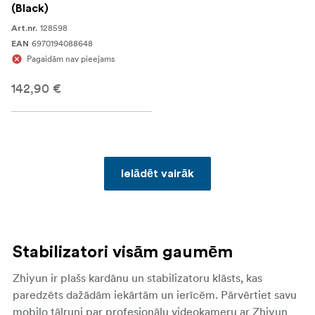
(Black)
128598
Art.nr.
6970194088648
EAN
Pagaidām nav pieejams
142,90 €
Ielādēt vairāk
Stabilizatori visām gaumēm
Zhiyun
ir plašs kardānu un stabilizatoru klāsts, kas
paredzēts dažādām iekārtām un ierīcēm. Pārvērtiet savu
mobilo tālruni par profesionālu videokameru ar Zhiyun