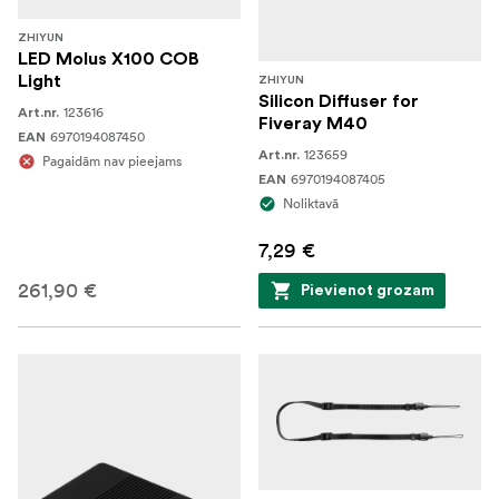
ZHIYUN
LED Molus X100 COB
Light
ZHIYUN
Silicon Diffuser for
123616
Art.nr.
Fiveray M40
6970194087450
EAN
123659
Art.nr.
Pagaidām nav pieejams
6970194087405
EAN
Noliktavā
7,29 €
261,90 €
Pievienot grozam