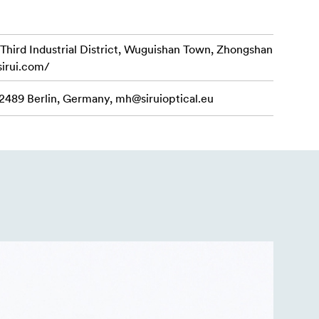
d Industrial District, Wuguishan Town, Zhongshan
sirui.com/
12489 Berlin, Germany,
mh@siruioptical.eu