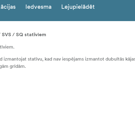
ācijas
Iedvesma
Lejupielādēt
/ SVS / SQ statīviem
tīviem.
 kad izmantojat statīvu, kad nav iespējams izmantot dubultās kājas
dīgām grīdām.