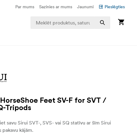
Par mums
Sazinies ar mums
Jaunumi
Pieslēgties
HorseShoe Feet SV-F for SVT /
Q-Tripods
iet savu Sirui SVT-, SVS- vai SQ statīvu ar šīm Sirui
s pakavu kājām.