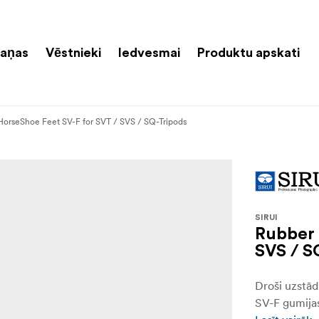
aņas
Vēstnieki
Iedvesmai
Produktu apskati
orseShoe Feet SV-F for SVT / SVS / SQ-Tripods
SIRUI
Rubber 
SVS / S
Droši uzstād
SV-F gumija