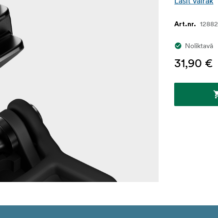
Lasīt vairāk
1288
Art.nr.
Noliktavā
31,90 €