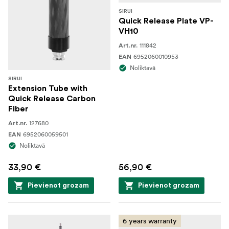
SIRUI
Quick Release Plate VP-
VH10
111842
Art.nr.
6952060010953
EAN
Noliktavā
SIRUI
Extension Tube with
Quick Release Carbon
Fiber
127680
Art.nr.
6952060059501
EAN
Noliktavā
33,90 €
56,90 €
Pievienot grozam
Pievienot grozam
6 years warranty