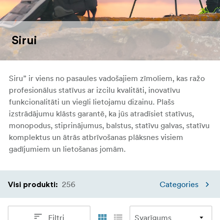
Sirui
Siru
” ir viens no pasaules vadošajiem zīmoliem, kas ražo
profesionālus statīvus ar izcilu kvalitāti, inovatīvu
funkcionalitāti un viegli lietojamu dizainu. Plašs
izstrādājumu klāsts garantē, ka jūs atradīsiet statīvus,
monopodus, stiprinājumus, balstus, statīvu galvas, statīvu
komplektus un ātrās atbrīvošanas plāksnes visiem
gadījumiem un lietošanas jomām.
256
Categories
Visi produkti
:
Filtri