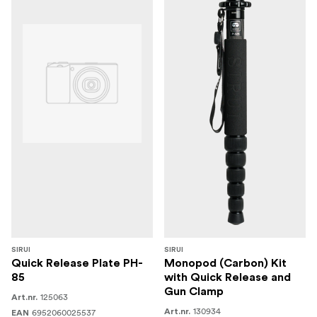
SIRUI
SIRUI
Quick Release Plate PH-
Monopod (Carbon) Kit
85
with Quick Release and
Gun Clamp
125063
Art.nr.
130934
6952060025537
Art.nr.
EAN