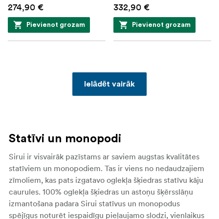
274,90 €
332,90 €
Pievienot grozam
Pievienot grozam
Ielādēt vairāk
Statīvi un monopodi
Sirui
ir visvairāk pazīstams ar saviem augstas kvalitātes
statīviem un monopodiem. Tas ir viens no nedaudzajiem
zīmoliem, kas pats izgatavo oglekļa šķiedras statīvu kāju
caurules. 100% oglekļa šķiedras un astoņu šķērsslāņu
izmantošana padara Sirui statīvus un monopodus
spējīgus noturēt iespaidīgu pieļaujamo slodzi, vienlaikus