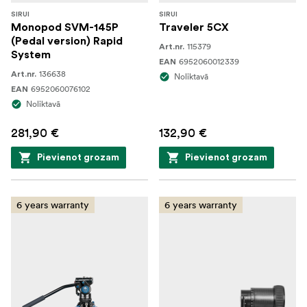
SIRUI
SIRUI
Monopod SVM-145P
Traveler 5CX
(Pedal version) Rapid
115379
Art.nr.
System
6952060012339
EAN
136638
Art.nr.
Noliktavā
6952060076102
EAN
Noliktavā
281,90 €
132,90 €
Pievienot grozam
Pievienot grozam
6 years warranty
6 years warranty