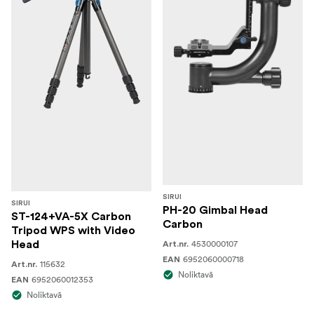
SIRUI
SIRUI
PH-20 Gimbal Head
ST-124+VA-5X Carbon
Carbon
Tripod WPS with Video
4530000107
Head
Art.nr.
6952060000718
EAN
115632
Art.nr.
Noliktavā
6952060012353
EAN
Noliktavā