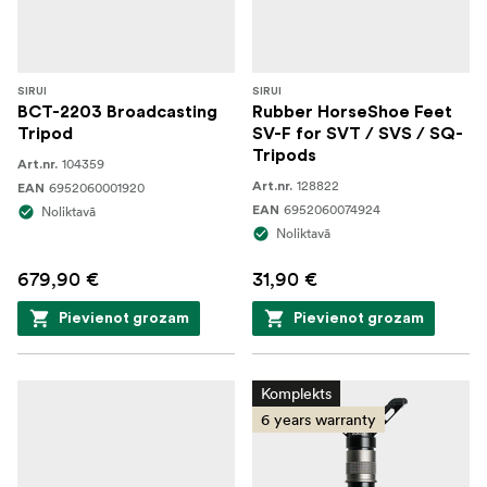
SIRUI
SIRUI
BCT-2203 Broadcasting
Rubber HorseShoe Feet
Tripod
SV-F for SVT / SVS / SQ-
Tripods
104359
Art.nr.
128822
6952060001920
Art.nr.
EAN
6952060074924
Noliktavā
EAN
Noliktavā
679,90 €
31,90 €
Pievienot grozam
Pievienot grozam
Komplekts
6 years warranty