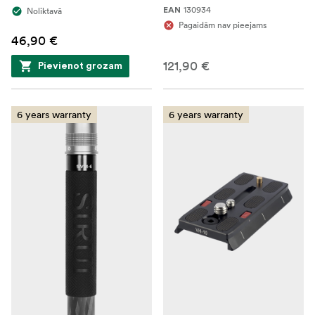
130934
Noliktavā
EAN
Pagaidām nav pieejams
46,90 €
121,90 €
Pievienot grozam
6 years warranty
6 years warranty