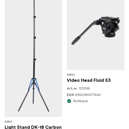
SIRUI
Video Head Fluid S3
133399
Art.nr.
6952060077642
EAN
Noliktavā
SIRUI
Light Stand DK-18 Carbon