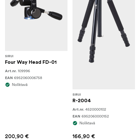
SIRUI
Four Way Head FD-01
109996
Art.nr.
6952060006758
EAN
Noliktavā
SIRUI
R-2004
4520000102
Art.nr.
6952060000152
EAN
Noliktavā
200,90 €
166,90 €