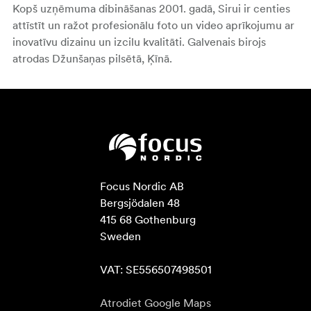
Kopš uzņēmuma dibināšanas
2001
. gadā,
Sirui ir centies
attīstīt un ražot profesionālu foto un video aprīkojumu ar
inovatīvu dizainu un izcilu kvalitāti. Galvenais birojs
atrodas Džunšaņas pilsētā, Ķīnā.
Focus Nordic AB

Bergsjödalen 48

415 68 Gothenburg

Sweden

VAT: SE556507498501
Atrodiet Google Maps