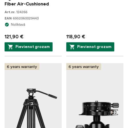
Fiber Air-Cushioned
124266
Art.nr.
6952060029443
EAN
Noliktavā
121,90 €
118,90 €
Pievienot grozam
Pievienot grozam
6 years warranty
6 years warranty