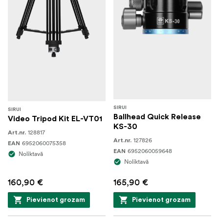
SIRUI
SIRUI
Ballhead Quick Release
Video Tripod Kit EL-VT01
KS-30
128817
Art.nr.
127826
Art.nr.
6952060075358
EAN
6952060059648
EAN
Noliktavā
Noliktavā
160,90 €
165,90 €
Pievienot grozam
Pievienot grozam