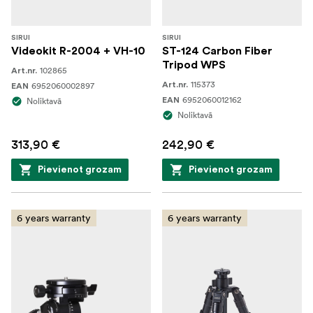
SIRUI
SIRUI
Videokit R-2004 + VH-10
ST-124 Carbon Fiber
Tripod WPS
102865
Art.nr.
115373
6952060002897
Art.nr.
EAN
6952060012162
Noliktavā
EAN
Noliktavā
313,90 €
242,90 €
Pievienot grozam
Pievienot grozam
6 years warranty
6 years warranty