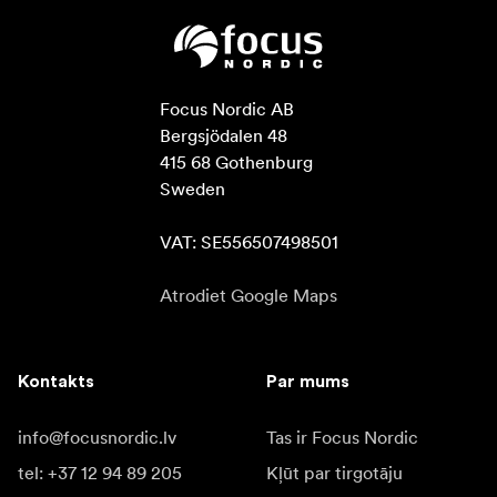
Focus Nordic AB

Bergsjödalen 48

415 68 Gothenburg

Sweden

VAT: SE556507498501
Atrodiet Google Maps
Kontakts
Par mums
info@focusnordic.lv
Tas ir Focus Nordic
tel: +37 12 94 89 205
Kļūt par tirgotāju