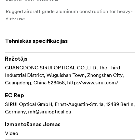
Rugged aircraft grade aluminum construction for heavy-
duty use.
(This product is raplacing old Y-75B)
Tehniskās specifikācijas
Diameter: 92mm
Height: 205mm
Weight: 0.4Kg
Ražotājs
Max Load: 18Kg
GUANGDONG SIRUI OPTICAL CO.,LTD, The Third
Industrial District, Wuguishan Town, Zhongshan City,
Guangdong, China 528458, http://www.sirui.com/
EC Rep
SIRUI Optical GmbH, Ernst-Augustin-Str. 1a, 12489 Berlin,
Germany,
mh@siruioptical.eu
Izmantošanas Jomas
Video