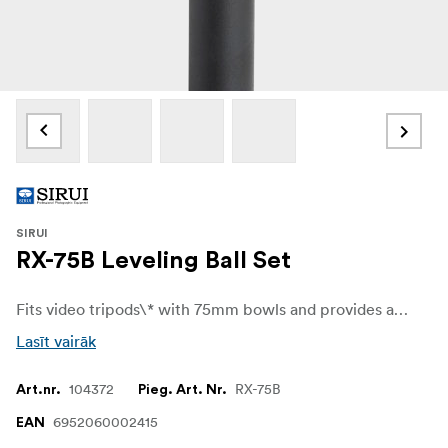
SIRUI
RX-75B Leveling Ball Set
Fits video tripods\* with 75mm bowls and provides a platform to attach video heads which not have leveling ball built in.
Lasīt vairāk
104372
RX-75B
Art.nr.
Pieg. Art. Nr.
6952060002415
EAN