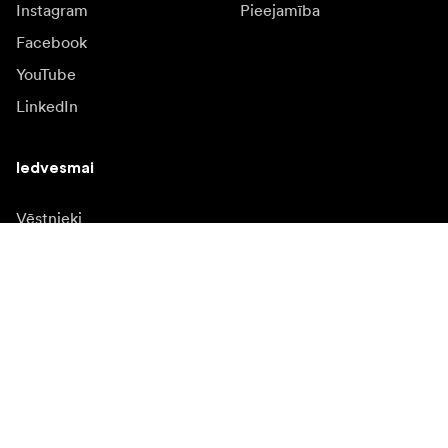
Instagram
Pieejamība
Facebook
YouTube
LinkedIn
Iedvesmai
Vēstnieki
Iedvesma & saturs
Kampaņas
Jaunumi
Mediju banka
Programmatūra un
atjauninājumi