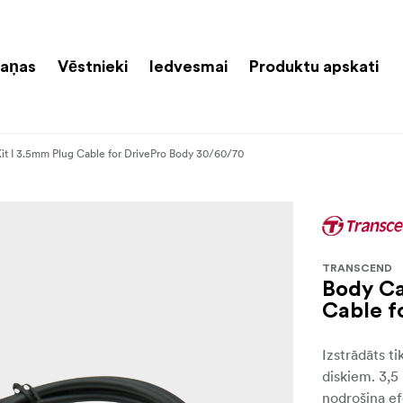
aņas
Vēstnieki
Iedvesmai
Produktu apskati
t I 3.5mm Plug Cable for DrivePro Body 30/60/70
TRANSCEND
Body Ca
Cable f
Izstrādāts t
diskiem. 3,
nodrošina ef