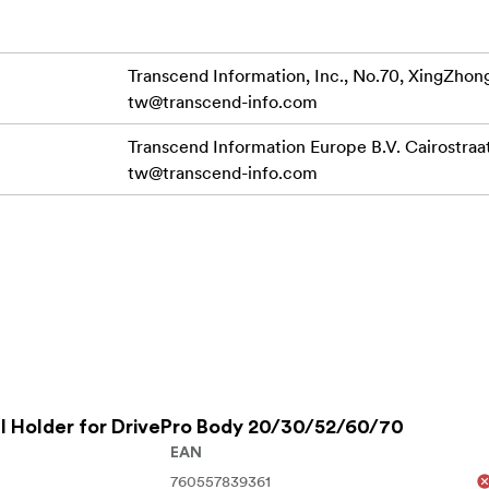
Transcend Information, Inc., No.70, XingZhong
tw@transcend-info.com
Transcend Information Europe B.V. Cairostra
tw@transcend-info.com
I Holder for DrivePro Body 20/30/52/60/70
EAN
760557839361