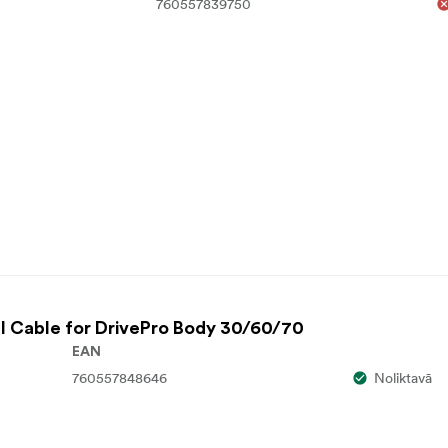
760557839750
I Cable for DrivePro Body 30/60/70
EAN
760557848646
Noliktavā