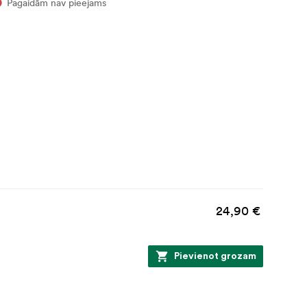
Pagaidām nav pieejams
24,90 €
Pievienot grozam