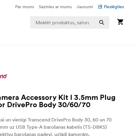
Par mums
Sazinies ar mums
Jaunumi
Pieslēgties
mera Accessory Kit I 3.5mm Plug
or DrivePro Body 30/60/70
ikai un vienīgi Transcend DrivePro Body 30, 60 un 70
5 mm uz USB Type-A barošanas kabelis (TS-DBK5)
ektīvu barošanas padevi. uzlādi kamerām.