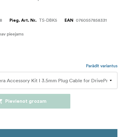
78
TS-DBK5
0760557858331
Pieg. Art. Nr.
EAN
nav pieejams
Parādīt variantus
Pievienot grozam