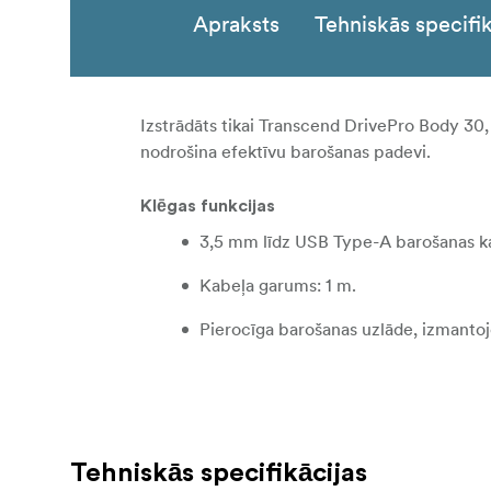
Apraksts
Tehniskās specifik
Izstrādāts tikai Transcend DrivePro Body 3
nodrošina efektīvu barošanas padevi.
Klēgas funkcijas
3,5 mm līdz USB Type-A barošanas ka
Kabeļa garums: 1 m.
Pierocīga barošanas uzlāde, izmantojo
Tehniskās specifikācijas