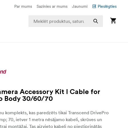
Par mums
Sazinies ar mums
Jaunumi
Pieslēgties
mera Accessory Kit I Cable for
o Body 30/60/70
u komplekts, kas paredzēts tikai Transcend DrivePro
p; 70, ietver 1 metra nēsājamo kabeli, skrūves un
trai montāžai. Tas aizvieto kabeli no piestiprinātās