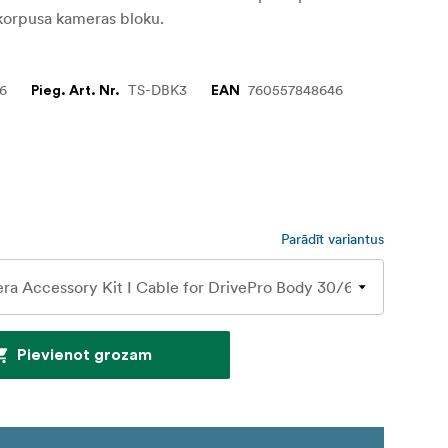
korpusa kameras bloku.
76
TS-DBK3
760557848646
Pieg. Art. Nr.
EAN
Parādīt variantus
Pievienot grozam