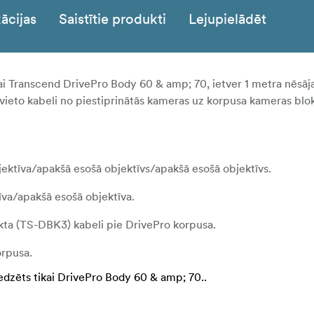
ācijas
Saistītie produkti
Lejupielādēt
i Transcend DrivePro Body 60 & amp; 70, ietver 1 metra nēsāj
izvieto kabeli no piestiprinātās kameras uz korpusa kameras blo
ektīva/apakšā esošā objektīvs/apakšā esošā objektīvs.
tīva/apakšā esošā objektīva.
ta (TS-DBK3) kabeli pie DrivePro korpusa.
orpusa.
redzēts tikai DrivePro Body 60 & amp; 70.
.
eļa. Lai izvairītos no kabeļa deformācijas, skrūvi nostiprinie