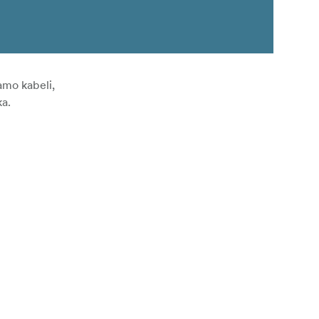
amo kabeli,
ka.
t uzmanīgi.