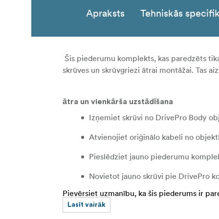
Apraksts
Tehniskās specifik
Šis piederumu komplekts, kas paredzēts tika
skrūves un skrūvgriezi ātrai montāžai. Tas a
ātra un vienkārša uzstādīšana
Izņemiet skrūvi no DrivePro Body obj
Atvienojiet oriģinālo kabeli no objek
Pieslēdziet jauno piederumu komplek
Novietot jauno skrūvi pie DrivePro k
Pievērsiet uzmanību, ka šis piederums ir pa
Lasīt vairāk
Nenoņemiet O-veida gredzenu no kab
Piezīme: