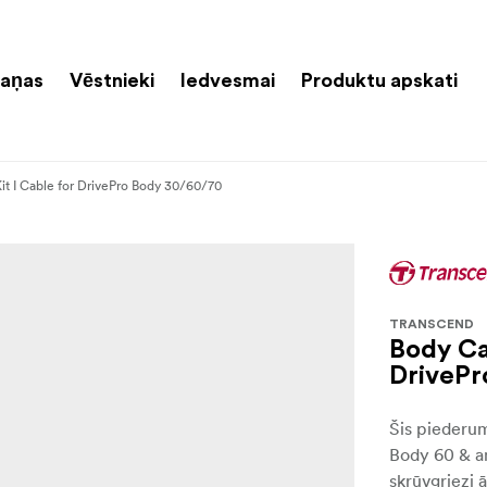
aņas
Vēstnieki
Iedvesmai
Produktu apskati
t I Cable for DrivePro Body 30/60/70
TRANSCEND
Body Ca
DrivePr
Šis piederum
Body 60 & am
skrūvgriezi ā