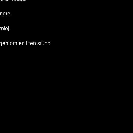
enere.
niej.
igen om en liten stund.