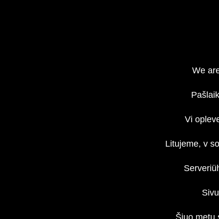
We are
Pašlaik
Vi oplev
Litujeme, v s
Serveriü
Sivu
Šiuo metu 