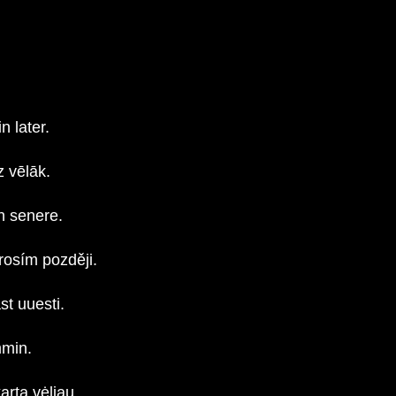
 later.
z vēlāk.
n senere.
rosím později.
t uuesti.
mmin.
rtą vėliau.