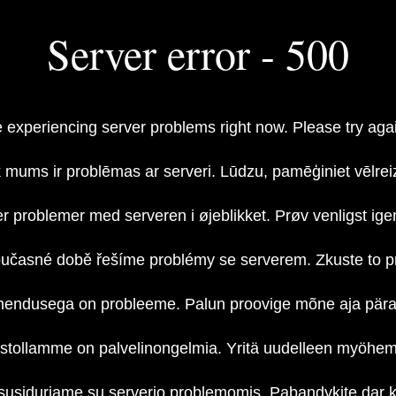
Server error - 500
 experiencing server problems right now. Please try again
 mums ir problēmas ar serveri. Lūdzu, pamēģiniet vēlrei
er problemer med serveren i øjeblikket. Prøv venligst ige
oučasné době řešíme problémy se serverem. Zkuste to p
hendusega on probleeme. Palun proovige mõne aja päras
stollamme on palvelinongelmia. Yritä uudelleen myöhe
susiduriame su serverio problemomis. Pabandykite dar ka