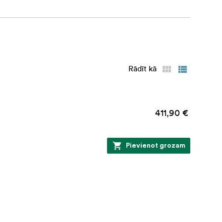
Rādīt kā
411,90 €
Pievienot grozam