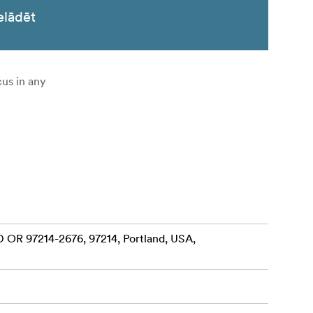
elādēt
cus in any
 OR 97214-2676, 97214, Portland, USA,