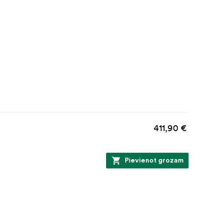
411,90 €
Pievienot grozam