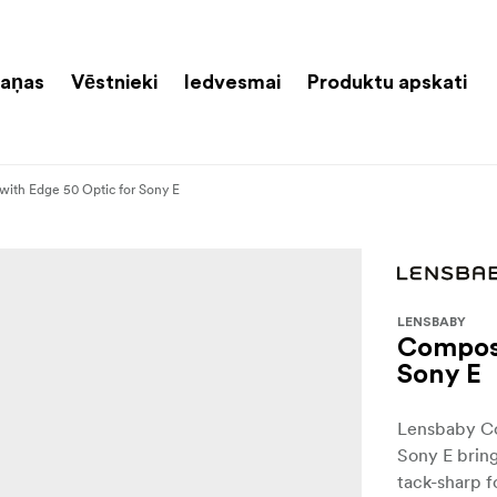
aņas
Vēstnieki
Iedvesmai
Produktu apskati
with Edge 50 Optic for Sony E
LENSBABY
Compose
Sony E
Lensbaby Co
Sony E bring
tack-sharp f