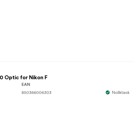
0 Optic for Nikon F
EAN
850366006303
Noliktavā