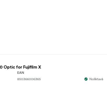
 Optic for Fujifilm X
EAN
850366006365
Noliktavā