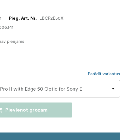
4
LBCP2E50X
Pieg. Art. Nr.
006341
nav pieejams
Parādīt variantus
Pievienot grozam