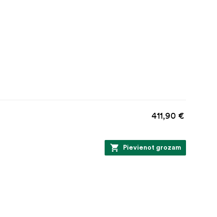
411,90 €
Pievienot grozam