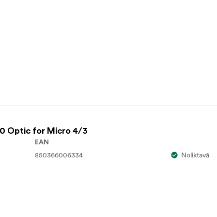
0 Optic for Micro 4/3
EAN
850366006334
Noliktavā