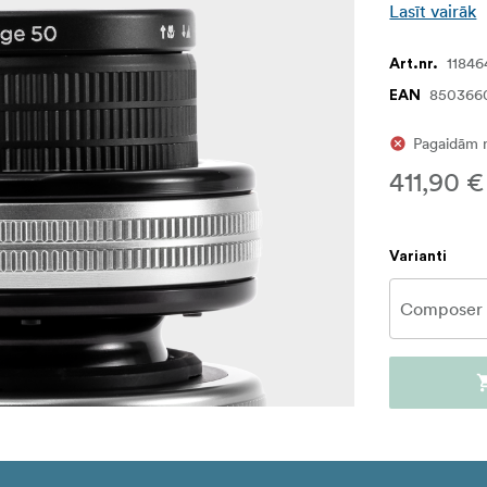
Lasīt vairāk
11846
Art.nr.
850366
EAN
Pagaidām 
411,90 €
Varianti