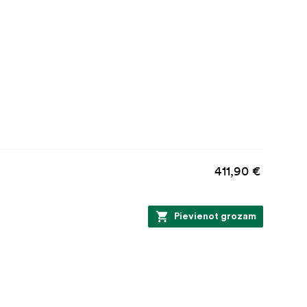
411,90 €
Pievienot grozam