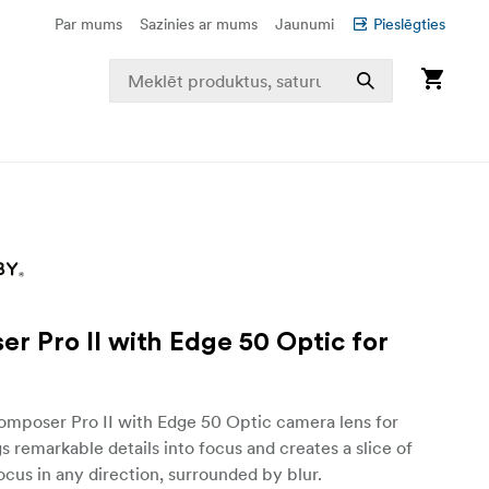
Par mums
Sazinies ar mums
Jaunumi
Pieslēgties
r Pro II with Edge 50 Optic for
mposer Pro II with Edge 50 Optic camera lens for
s remarkable details into focus and creates a slice of
ocus in any direction, surrounded by blur.