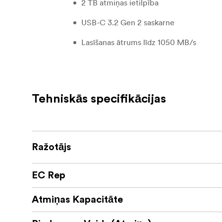
2 TB atmiņas ietilpība
USB-C 3.2 Gen 2 saskarne
Lasīšanas ātrums līdz 1050 MB/s
Ierakstīšanas ātrums līdz 1000 MB/s
Ar kopnes barošanu
Tehniskās specifikācijas
Lexar DataShield 256 bitu AES šifrēšan
Uzlabota siltuma izkliedēšana
Izturība pret kritieniem no augstuma līd
Ražotājs
Komplektā iekļauts 2-in-1 USB-C/USB-A
EC Rep
Lexar atjaunošanas rīks
Atmiņas Kapacitāte
9,5 reizes ātrāks nekā standarta cietie dis
šis SSD nodrošina ievērojami ātrāku datu pārs