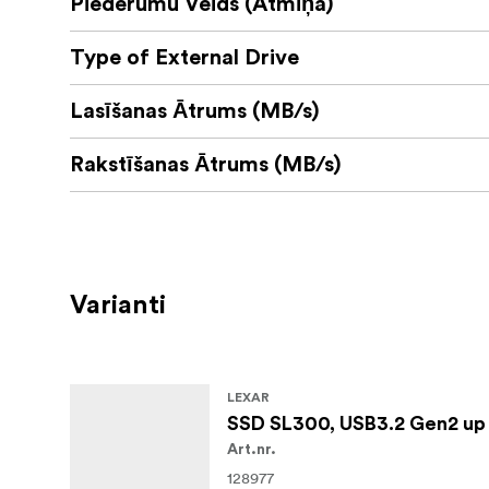
Piederumu Veids (Atmiņa)
Atvadieties no 
Izcili ātras rezerves kopijas
dublējumi un tūlītēja atmiņas paplašināšana.
Type of External Drive
Iebūvētās div
Uzlabota siltuma izkliedēšana
Lasīšanas Ātrums (MB/s)
intensīvas lietošanas un ārkārtīgi ātras pārsūt
Rakstīšanas Ātrums (MB/s)
Pateicoties izturīgajai konstr
Uzbūvēts stabili
aizsardzība pret kritieniem no augstuma līdz 
** Plaša saderība** USB-C/USB-A kabelis 2-in-
un citiem datoriem.
Varianti
Komplektā iekļauta
Saglabājiet savus failus
aizsargāt jūsu failus, un piekļuve Lexar Recov
Komplektā
LEXAR
Lexar 2TB SL300 USB 3.2 Gen 2 portatī
SSD SL300, USB3.2 Gen2 up
Art.nr.
2-in-1 USB-C/USB-A kabelis
128977