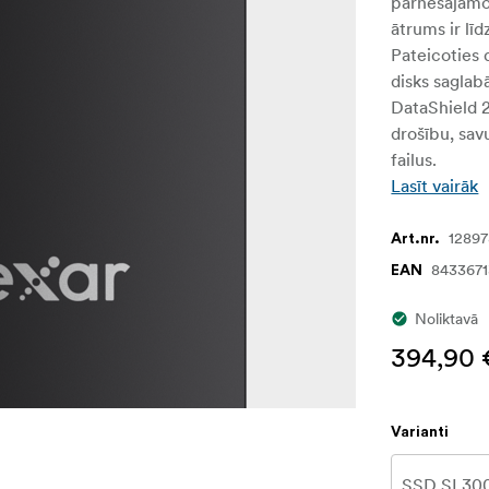
pārnēsājamo 
ātrums ir lī
Pateicoties 
disks saglabā
DataShield 2
drošību, sav
failus.
Lasīt vairāk
1289
Art.nr.
843367
EAN
Noliktavā
394,90 
Varianti