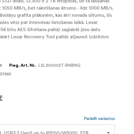
SSD disku. SL300 ir 2 TB ietilpības, un tā lasīšanas
dz 1050 MB/s, bet rakstīšanas ātrums - līdz 1000 MB/s.
divslāņu grafīta plāksnēm, kas ātri novada siltumu, šis
sies vēss pat intensīvas lietošanas laikā. Lexar
56 bitu AES šifrēšana palīdz saglabāt jūsu datu
ukārt Lexar Recovery Tool palīdz atjaunot izdzēstos
78
LSL300002T-RNBNG
Pieg. Art. Nr.
137985
€
Parādīt variantus