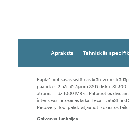
Apraksts
Tehniskās specifik
Paplašiniet savas sistēmas krātuvi un strādāj
paaudzes 2 pārnēsājamo SSD disku. SL300 ir 2
ātrums - līdz 1000 MB/s. Pateicoties divslāņu
intensīvas lietošanas laikā. Lexar DataShield
Recovery Tool palīdz atjaunot izdzēstos failu
Galvenās funkcijas