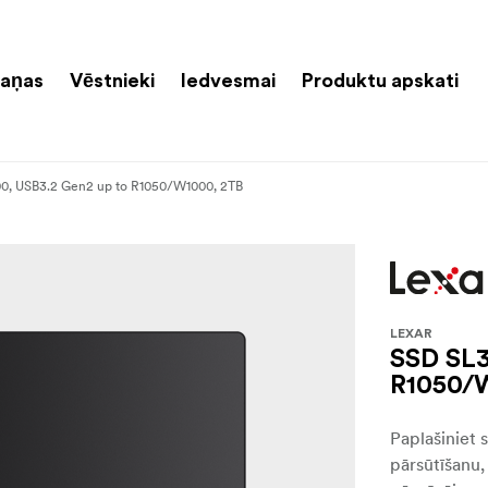
aņas
Vēstnieki
Iedvesmai
Produktu apskati
0, USB3.2 Gen2 up to R1050/W1000, 2TB
LEXAR
SSD SL3
R1050/
Paplašiniet s
pārsūtīšanu