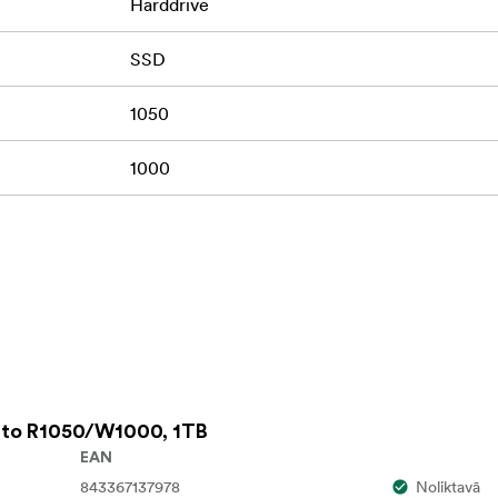
Harddrive
problēmām ar datu glabāšanu un sveiciens - nevainojami, ātrda
SSD
slāņu grafīta loksnes ātri novada siltumu, saglabājot disku vēsu
1050
īšanas laikā.
1000
ukcijai, šis diskdzinis ir tikpat izturīgs, cik glīts, un tam piemīt
6,6'.
1 nodrošina, ka disks ir saderīgs ar jūsu PC, Mac, planšetdator
 Lexar DataShield 256 bitu AES šifrēšanas programmatūra, kas
ery Tool, kas palīdz atjaunot nejauši dzēstus failus.
vais SSD diskdziņš
 to R1050/W1000, 1TB
EAN
843367137978
Noliktavā