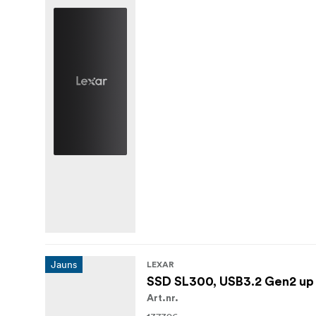
Ierobežota 3 gadu ražotāja garantija
Jauns
LEXAR
SSD SL300, USB3.2 Gen2 up
Art.nr.