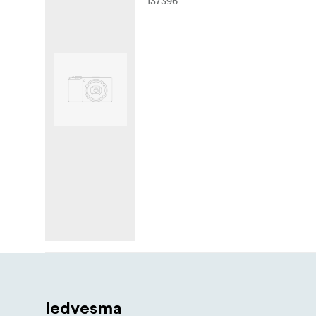
137396
Iedvesma