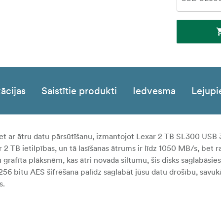
ācijas
Saistītie produkti
Iedvesma
Lejupi
iet ar ātru datu pārsūtīšanu, izmantojot Lexar 2 TB SL300 USB 3
 TB ietilpības, un tā lasīšanas ātrums ir līdz 1050 MB/s, bet r
 grafīta plāksnēm, kas ātri novada siltumu, šis disks saglabāsie
 256 bitu AES šifrēšana palīdz saglabāt jūsu datu drošību, savuk
s.