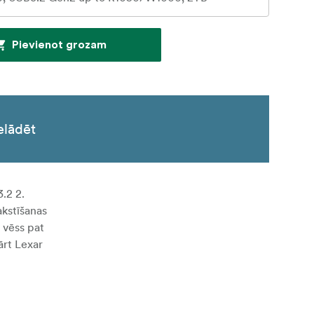
Pievienot grozam
elādēt
.2 2.
akstīšanas
s vēss pat
ārt Lexar