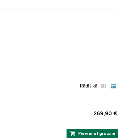
rbīgi
 pat
 iespaidīga
u, viedtālruni
Rādīt kā
 palīdz
269,90 €
Pievienot grozam