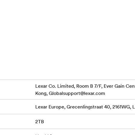
a
z 6,6'
Lexar Co. Limited, Room B 7/F, Ever Gain Cent
Kong,
Globalsupport@lexar.com
 kabelis
Lexar Europe, Grecenlingstraat 40, 2161WG, L
2TB
Ar lasīšanas ātrumu līdz 1050 MB/s un rakstīšanas ātrumu l
ki
ūtīšanu, lai uzlabotu produktivitāti.