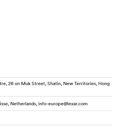
re, 28 on Muk Street, Shatin, New Territories, Hong
isse, Netherlands,
info-europe@lexar.com
īdz 1000 MB/s