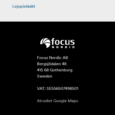
Lejupielādēt
Focus Nordic AB

Bergsjödalen 48

415 68 Gothenburg

Sweden

VAT: SE556507498501
Atrodiet Google Maps