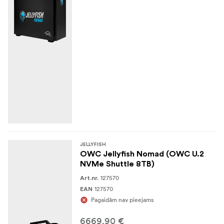
JELLYFISH
OWC Jellyfish Nomad (OWC U.2
NVMe Shuttle 8TB)
127570
Art.nr.
127570
EAN
Pagaidām nav pieejams
6669,90 €