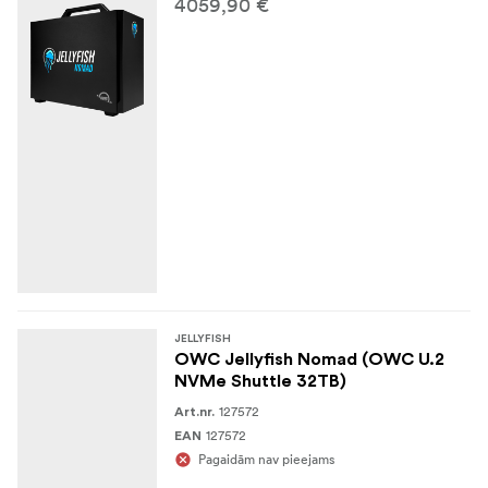
4059,90 €
JELLYFISH
OWC Jellyfish Nomad (OWC U.2
NVMe Shuttle 32TB)
127572
Art.nr.
127572
EAN
Pagaidām nav pieejams