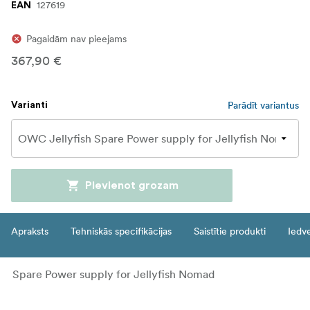
127619
EAN
Pagaidām nav pieejams
367,90 €
Parādīt variantus
Varianti
Pievienot grozam
Apraksts
Tehniskās specifikācijas
Saistītie produkti
Iedv
Spare Power supply for Jellyfish Nomad