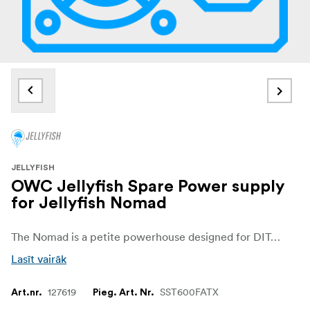
JELLYFISH
OWC Jellyfish Spare Power supply
for Jellyfish Nomad
The Nomad is a petite powerhouse designed for DITs, independent 3D studios, and on-the-go editors needing a shared media pool to work on the same project and access the same assets. Built with 6000MB/s of aggregate bandwidth, capacities up to 64TB of user swappable NVMe drives, 6 direct attached 10GbE ports, and 128GB of RAM, the Jellyfish Nomad can handle RAW files, multicamera projects, image sequences, and VR without breaking a sweat. It is simply the fastest, most portable, and user-friendly shared storage solution on the planet, changing the game for editing teams and redefining the art of teamwork.
Lasīt vairāk
127619
SST600FATX
Art.nr.
Pieg. Art. Nr.