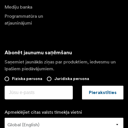
Mediju banka
Programmatūra un
atjauninājumi
Abonēt jaunumu saņēmšanu
Saņemiet jaunākās ziņas par produktiem, iedvesmu un
īpašiem piedāvājumiem.
Fiziska persona
Juridiska persona
Pierakstīties
Apmeklējiet citas valsts tīmekļa vietni