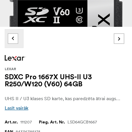
LEXAR
SDXC Pro 1667X UHS-II U3
R250/W120 (V60) 64GB
UHS II / U3 klases SD karte, kas paredzēta ātrai augstas kvalitātes attēlu uzņemšanai un 1080p Full-HD, 3D un 4K video ierakstīšanai. Nolasīšanas ātrums līdz 250 MB/s (1667x) nodrošina ātru failu pārsūtīšanu un efektīvu darba plūsmu.
Lasīt vairāk
111207
LSD64GCB1667
Art.nr.
Pieg. Art. Nr.
843367115174