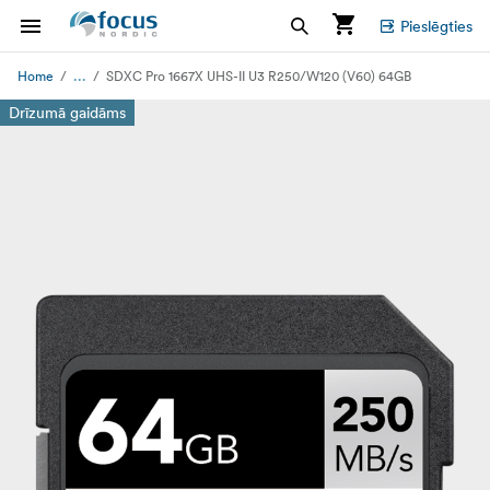
Pieslēgties
...
Home
SDXC Pro 1667X UHS-II U3 R250/W120 (V60) 64GB
Drīzumā gaidāms