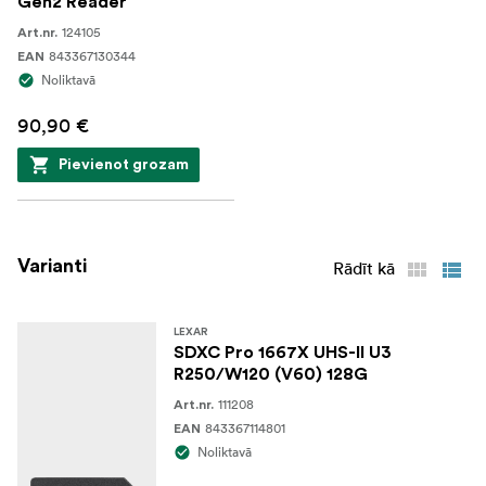
Gen2 Reader
124105
Art.nr.
843367130344
EAN
Noliktavā
90,90 €
Pievienot grozam
Varianti
Rādīt kā
LEXAR
SDXC Pro 1667X UHS-II U3
R250/W120 (V60) 128G
111208
Art.nr.
843367114801
EAN
Noliktavā