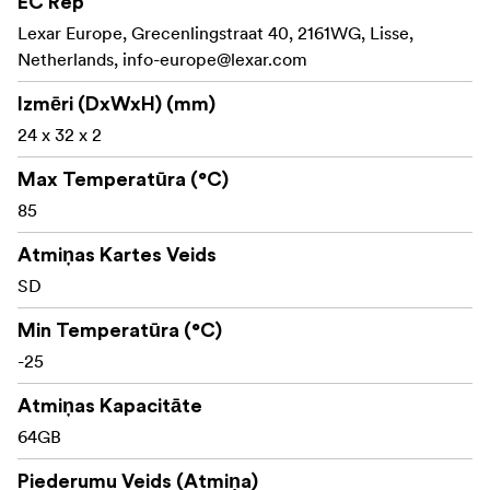
EC Rep
Lexar Europe, Grecenlingstraat 40, 2161WG, Lisse,
128 GB - 10. klase, SDXC, UHS-II (U3), V60, 1667x
Netherlands,
info-europe@lexar.com
(līdz 250 MB/s lasīšanai, līdz 1200 MB/s rakstīšanai)
Izmēri (DxWxH) (mm)
256 GB - 10. klase, SDXC, UHS-II (U3), V60, 1667x
24 x 32 x 2
(līdz 250 MB/s lasīšanai, līdz 120 MB/s rakstīšanai)
Max Temperatūra (°C)
85
Atmiņas Kartes Veids
SD
Min Temperatūra (°C)
-25
Atmiņas Kapacitāte
64GB
Piederumu Veids (Atmiņa)