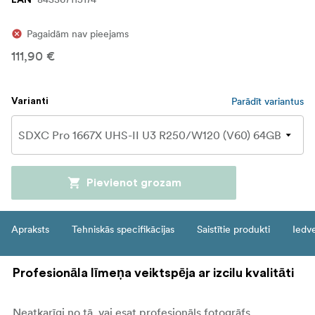
EAN
Pagaidām nav pieejams
111,90 €
Parādīt variantus
Varianti
Pievienot grozam
Apraksts
Tehniskās specifikācijas
Saistītie produkti
Iedv
Profesionāla līmeņa veiktspēja ar izcilu kvalitāti
Neatkarīgi no tā, vai esat profesionāls fotogrāfs,