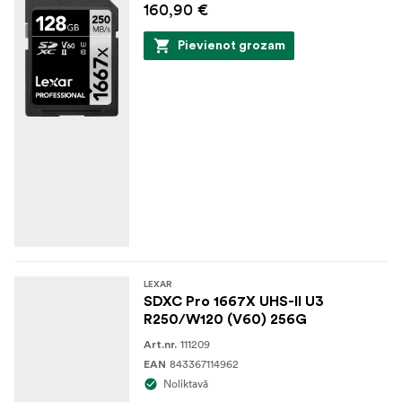
160,90 €
Pievienot grozam
LEXAR
SDXC Pro 1667X UHS-II U3
R250/W120 (V60) 256G
111209
Art.nr.
843367114962
EAN
Noliktavā