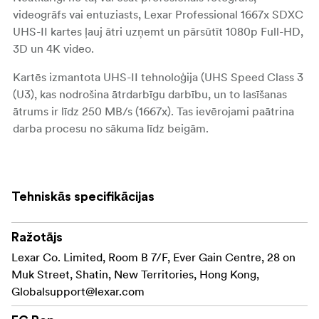
videogrāfs vai entuziasts, Lexar Professional 1667x SDXC
UHS-II kartes ļauj ātri uzņemt un pārsūtīt 1080p Full-HD,
3D un 4K video.
Kartēs izmantota UHS-II tehnoloģija (UHS Speed Class 3
(U3), kas nodrošina ātrdarbīgu darbību, un to lasīšanas
ātrums ir līdz 250 MB/s (1667x). Tas ievērojami paātrina
darba procesu no sākuma līdz beigām.
Lai nodrošinātu daudzpusību, kartes darbojas arī ar UHS-I
ierīcēm, izmantojot UHS-I ātrumu, un tās ir savietojamas
ar vecākām kamerām un nolasītājiem, un, izmantojot tās
Tehniskās specifikācijas
ar ierīcēm, kas nav UHS-I, tās darbojas ar 10. klases
ātrumu.
Ražotājs
Veiktspēja un ātrums
Lexar Co. Limited, Room B 7/F, Ever Gain Centre, 28 on
Muk Street, Shatin, New Territories, Hong Kong,
Globalsupport@lexar.com
64 GB - 10. klase, SDXC, UHS-II (U3), V60, 1667x
(līdz 250 MB/s lasīšanai, līdz 120 MB/s rakstīšanai)