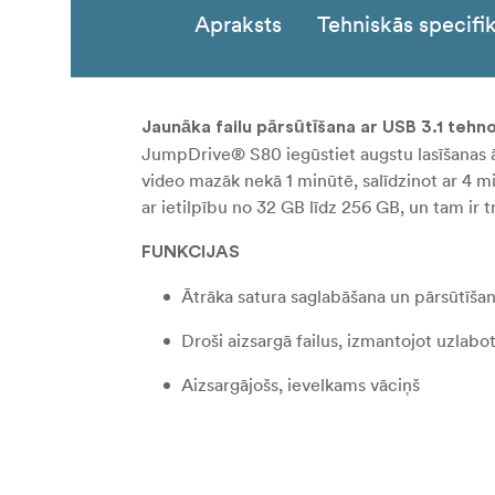
Apraksts
Tehniskās specifik
Jaunāka failu pārsūtīšana ar USB 3.1 tehno
JumpDrive® S80 iegūstiet augstu lasīšanas āt
video mazāk nekā 1 minūtē, salīdzinot ar 4 
ar ietilpību no 32 GB līdz 256 GB, un tam ir t
FUNKCIJAS
Ātrāka satura saglabāšana un pārsūtīšan
Droši aizsargā failus, izmantojot uzlab
Aizsargājošs, ievelkams vāciņš
Ierakstīšanas ātrums līdz pat 10x lielāk
Saderīgs ar PC un Mac® sistēmām