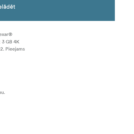
elādēt
Lexar®
et 3 GB 4K
u2. Pieejams
nu.