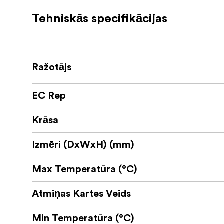
Saderīgs ar USB 3.1 (1. paaudzes); atpak
Tehniskās specifikācijas
Trīs gadu ierobežota garantija
Pa
Saturs tiek saglabāts un pārsūtīts ātrāk
ātrumam, kas ir līdz pat 10 reizes lielāks ne
Ražotājs
nekā 1 minūtē, salīdzinot ar 4 minūtēm, kas 
USB 3.0 un 2.0 ierīcēm.
EC Rep
Vēlaties aizsargāt p
Droša failu aizsardzība
atrodoties ceļā? JumpDrive S80 ir iekļauts 
Krāsa
palīdz aizsargāt svarīgākos failus pret bojāj
kas automātiski šifrē datus. Un, lai būtu mierī
Izmēri (DxWxH) (mm)
atjaunot.
Max Temperatūra (°C)
Saglabājiet visu, izmantojot plašu ietilpī
32/64/128/256 GB. Šīs opcijas ļauj viegli atr
Atmiņas Kartes Veids
Visi Lexar produktu dizaini tiek rū
Pārbaudīts
Min Temperatūra (°C)
ierīču, lai nodrošinātu veiktspēju, kvalitāti,