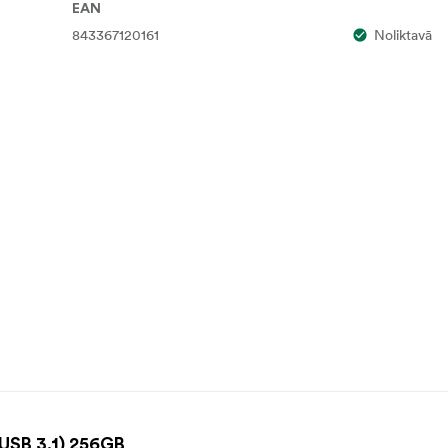
EAN
843367120161
Noliktavā
(USB 3.1) 256GB