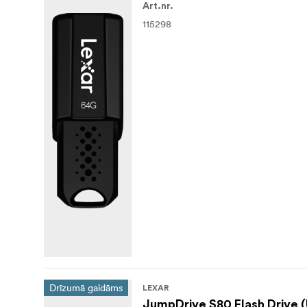
Art.nr.
115298
Drīzumā gaidāms
LEXAR
JumpDrive S80 Flash Drive 