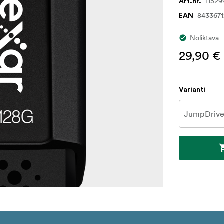
11529
Art.nr.
8433671
EAN
Noliktavā
29,90 €
Varianti