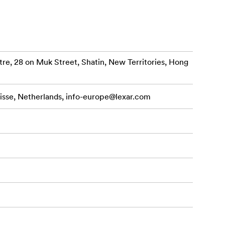
stīšanas
re, 28 on Muk Street, Shatin, New Territories, Hong
s klipu mazāk
aderīgs ar
isse, Netherlands,
info-europe@lexar.com
ailus,
frēšanu, kas
rgātu seifu,
spējams
iapazonu -
nuviet.
1100 digitālo