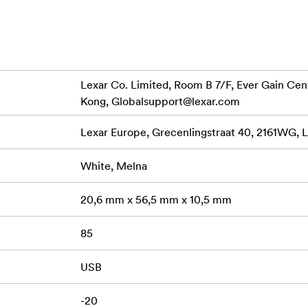
aļejošā saderība ar USB 3.0 un 2.0 ierīcēm.
teicoties īpaši lielajam lasīšanas ātrumam līdz 150 MB/s un rak
Lexar Co. Limited, Room B 7/F, Ever Gain Cent
kā standarta USB 2.0 diskiem3, varat ātri pārsūtīt 3 GB 4K filma
Kong,
Globalsupport@lexar.com
nepieciešamas, izmantojot standarta USB 2.0 disku. Atpakaļēji s
Lexar Europe, Grecenlingstraat 40, 2161WG, L
ersonisko informāciju, finanšu dokumentus vai citus sensitīvus f
uzlabots drošības programmatūras risinājums ar 256 bitu AES ši
White, Melna
umiem, nozaudēšanu un dzēšanu. Viegli izveidojiet ar paroli aizsa
gs prāts, no seifa izdzēsti faili tiek droši izdzēsti un tos nav ie
20,6 mm x 56,5 mm x 10,5 mm
85
. JumpDrive S80 ir pieejams ar plašu ietilpības d
bas diapazonu
ast savām vajadzībām atbilstošu disku un glabāt vairāk datu vie
USB
pīgi testēti Lexar kvalitātes laboratorijās, kurās ir vairāk nekā 
-20
 savietojamību un uzticamību.