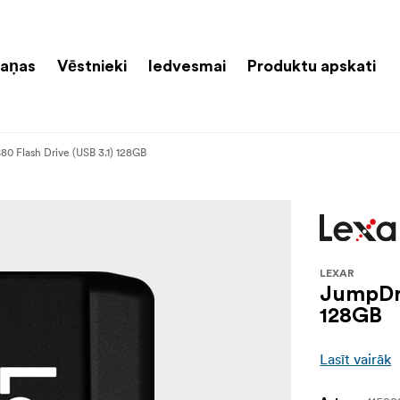
aņas
Vēstnieki
Iedvesmai
Produktu apskati
0 Flash Drive (USB 3.1) 128GB
LEXAR
JumpDri
128GB
Lasīt vairāk