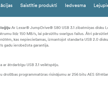
ācijas
Saistītie produkti
Iedvesma
Lejupi
Ar Lexar® JumpDrive® S80 USB 3.1 zibatmiņas disku 
loģiju
rumu līdz 150 MB/s, lai pārsūtītu svarīgus failus. Ātri pārsūti
minūtēm, kas nepieciešamas, izmantojot standarta USB 2.0 disk
rīs gadu ierobežota garantija.
a ar ātrdarbīgu USB 3.1 veiktspēju.
otu drošības programmatūras risinājumu ar 256 bitu AES šifrēša
s nekā standarta USB 2.0 diskiem.