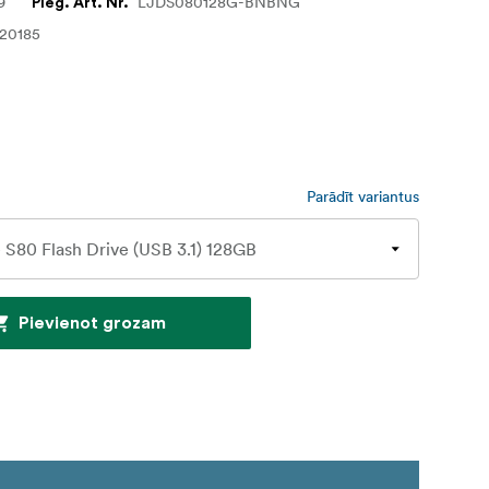
9
LJDS080128G-BNBNG
Pieg. Art. Nr.
20185
Parādīt variantus
Pievienot grozam