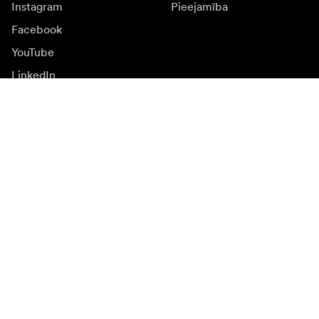
Instagram
Pieejamība
Facebook
YouTube
LinkedIn
Iedvesmai
Vēstnieki
Iedvesma & saturs
Kampaņas
Jaunumi
Mediju banka
Programmatūra un
atjauninājumi