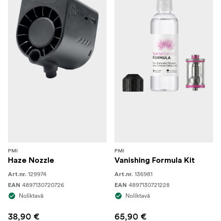
PMI
PMI
Haze Nozzle
Vanishing Formula Kit
129974
136981
Art.nr.
Art.nr.
4897130720726
4897130721228
EAN
EAN
Noliktavā
Noliktavā
38,90 €
65,90 €