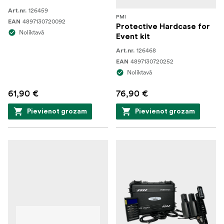
126459
Art.nr.
PMI
4897130720092
EAN
Protective Hardcase for
Noliktavā
Event kit
126468
Art.nr.
4897130720252
EAN
Noliktavā
61,90 €
76,90 €
Pievienot grozam
Pievienot grozam