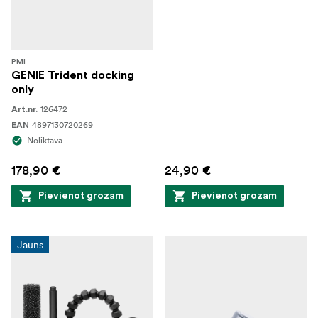
PMI
GENIE Trident docking
only
126472
Art.nr.
4897130720269
EAN
Noliktavā
178,90 €
24,90 €
Pievienot grozam
Pievienot grozam
Jauns