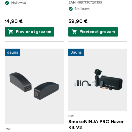
4897130720399
Noliktavā
EAN
Noliktavā
14,90 €
59,90 €
Pievienot grozam
Pievienot grozam
Jauns
Jauns
PMI
SmokeNINJA PRO Hazer
Kit V2
PMI