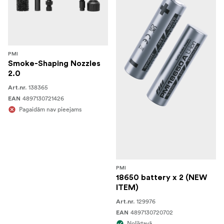
PMI
Smoke-Shaping Nozzles
2.0
138365
Art.nr.
4897130721426
EAN
Pagaidām nav pieejams
PMI
18650 battery x 2 (NEW
ITEM)
129976
Art.nr.
4897130720702
EAN
Noliktavā