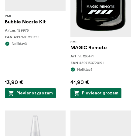
PMI
Bubble Nozzle Kit
129975
Art.nr.
4897130720719
EAN
PMI
Noliktavā
MAGIC Remote
126471
Art.nr.
4897130720191
EAN
Noliktavā
13,90 €
41,90 €
Pievienot grozam
Pievienot grozam