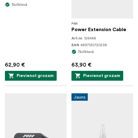
Noliktavā
PMI
Power Extension Cable
126466
Art.nr.
4897130720238
EAN
Noliktavā
62,90 €
63,90 €
Pievienot grozam
Pievienot grozam
Jauns