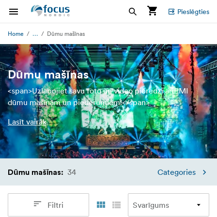
Pieslēgties
...
Home
Dūmu mašīnas
Dūmu mašīnas
<span>Uzlabojiet savu foto un video pieredzi ar PMI
dūmu mašīnām un piederumiem!</span>
Lasīt vairāk
34
Categories
Dūmu mašīnas
:
Filtri