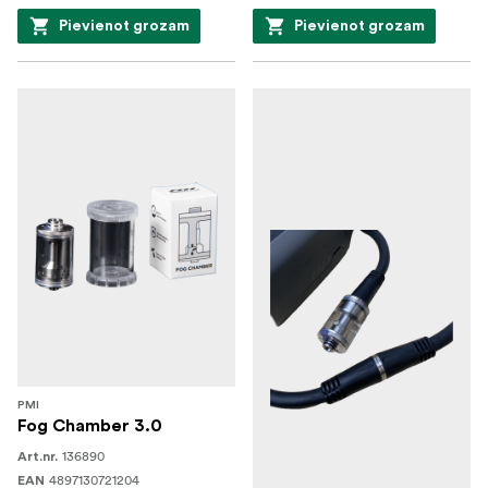
Pievienot grozam
Pievienot grozam
PMI
Fog Chamber 3.0
136890
Art.nr.
4897130721204
EAN