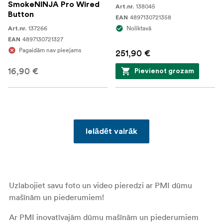
SmokeNINJA Pro Wired
138045
Art.nr.
Button
4897130721358
EAN
137266
Noliktavā
Art.nr.
4897130721327
EAN
Pagaidām nav pieejams
251,90 €
16,90 €
Pievienot grozam
Ielādēt vairāk
Uzlabojiet savu foto un video pieredzi ar PMI dūmu
mašīnām un piederumiem!
Ar PMI inovatīvajām dūmu mašīnām un piederumiem