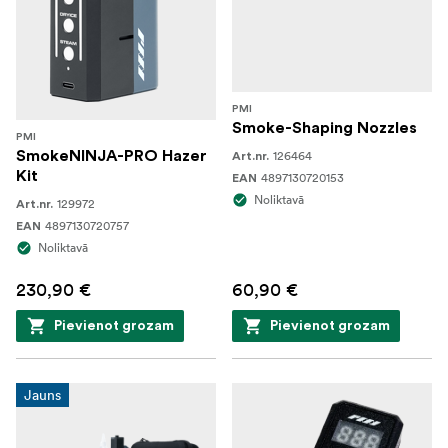
PMI
Smoke-Shaping Nozzles
PMI
SmokeNINJA-PRO Hazer
126464
Art.nr.
Kit
4897130720153
EAN
Noliktavā
129972
Art.nr.
4897130720757
EAN
Noliktavā
230,90 €
60,90 €
Pievienot grozam
Pievienot grozam
Jauns