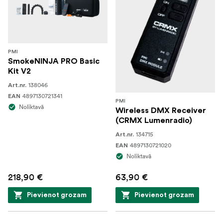
PMI
SmokeNINJA PRO Basic
Kit V2
138046
Art.nr.
4897130721341
EAN
PMI
Noliktavā
Wireless DMX Receiver
(CRMX Lumenradio)
134715
Art.nr.
4897130721020
EAN
Noliktavā
218,90 €
63,90 €
Pievienot grozam
Pievienot grozam