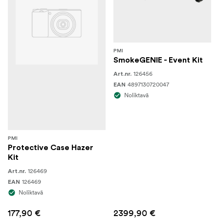
PMI
SmokeGENIE - Event Kit
126456
Art.nr.
4897130720047
EAN
Noliktavā
PMI
Protective Case Hazer
Kit
126469
Art.nr.
126469
EAN
Noliktavā
177,90 €
2399,90 €