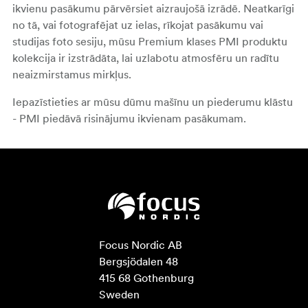
ikvienu pasākumu pārvērsiet aizraujošā izrādē. Neatkarīgi
no tā, vai fotografējat uz ielas, rīkojat pasākumu vai
studijas foto sesiju, mūsu Premium klases PMI produktu
kolekcija ir izstrādāta, lai uzlabotu atmosfēru un radītu
neaizmirstamus mirkļus.
Iepazīstieties ar mūsu dūmu mašīnu un piederumu klāstu
- PMI piedāvā risinājumu ikvienam pasākumam.
Focus Nordic AB

Bergsjödalen 48

415 68 Gothenburg

Sweden
