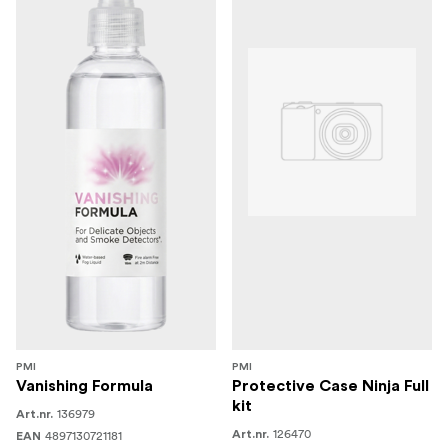
PMI
PMI
Vanishing Formula
Protective Case Ninja Full
kit
136979
Art.nr.
126470
4897130721181
Art.nr.
EAN