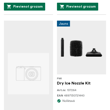
Pievienot grozam
Pievienot grozam
Jauns
PMI
Dry Ice Nozzle Kit
137264
Art.nr.
4897130721440
EAN
Noliktavā