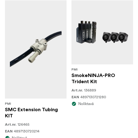
PMI
SmokeNINJA-PRO
Trident Kit
136889
Art.nr.
4897130721280
EAN
Noliktavā
PMI
SMC Extension Tubing
KIT
126465
Art.nr.
4897130720214
EAN
Noliktavā