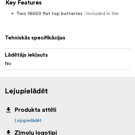
Key Features
: Included in the
Two 18650 flat top batteries
pack for maximum convenience.
: 3.6V, 3200mAh, and
High-Capacity Power
Tehniskās specifikācijas
11.52Wh per battery for extended usage.
: Seamlessly works
Compatible with PMI Machines
Lādētājs iekļauts
with SmokeGENIE, SmokeNINJA, and
No
SmokeNINJA-PRO.
Lejupielādēt
Produkta attēli
Lejupielādēt
Zīmolu logotipi