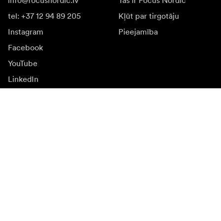
info@focusnordic.lv
Tas ir Focus Nordic
tel: +37 12 94 89 205
Kļūt par tirgotāju
Instagram
Pieejamība
Facebook
YouTube
LinkedIn
Iedvesmai
Vēstnieki
Iedvesma & saturs
Kampaņas
Jaunumi
Mediju banka
Programmatūra un