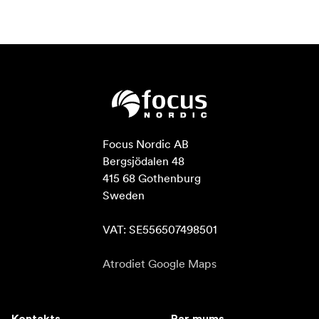
Focus Nordic AB

Bergsjödalen 48

415 68 Gothenburg

Sweden

VAT: SE556507498501
Atrodiet Google Maps
Kontakts
Par mums