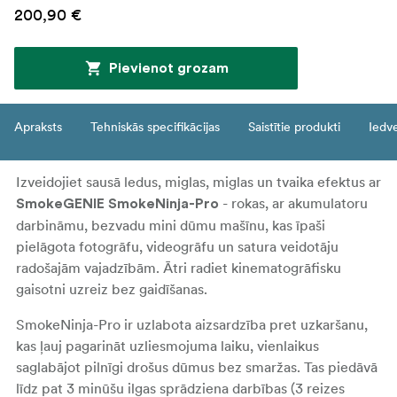
200,90 €
Pievienot grozam
Apraksts
Tehniskās specifikācijas
Saistītie produkti
Iedv
Izveidojiet sausā ledus, miglas, miglas un tvaika efektus ar
- rokas, ar akumulatoru
SmokeGENIE SmokeNinja-Pro
darbināmu, bezvadu mini dūmu mašīnu, kas īpaši
pielāgota fotogrāfu, videogrāfu un satura veidotāju
radošajām vajadzībām. Ātri radiet kinematogrāfisku
gaisotni uzreiz bez gaidīšanas.
SmokeNinja-Pro ir uzlabota aizsardzība pret uzkaršanu,
kas ļauj pagarināt uzliesmojuma laiku, vienlaikus
saglabājot pilnīgi drošus dūmus bez smaržas. Tas piedāvā
līdz pat 3 minūšu ilgas sprādziena darbības (3 reizes