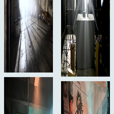
SmokeNINJA-Pro ierīce
Bezvadu tālvadības pults
Dūmu kamera, kas izsmidzina dūmus
100 ml dūmu formulas uzpilde
Precīzu dūmu veidošanas sprauslu komplekts
Eļļas bloķētājs
USB-C uzlādes kabelis
1/4" stiprinājuma adapteris
Magnētiskais stiprinājums
Aizsargvāciņš