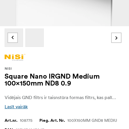
NISI
Square Nano IRGND Medium
100x150mm ND8 0.9
Vidējais GND filtrs ir taisnstūra formas filtrs, kas palīdz padarīt tumšākas noteiktas attēla zonas, piemēram, gaišo debesis, vienlaikus nodrošinot normālu, neietekmētu ekspozīciju citās attēla zonās. Tas ir īpaši noderīgi attēliem, kuros redzamas ēkas, kalni un citi nelieli elementi, kas izceļas pret debessfona fonu.
Lasīt vairāk
108775
100X150MM GND8 MEDIU
Art.nr.
Pieg. Art. Nr.