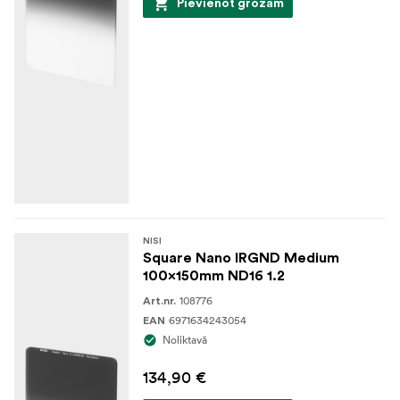
Pievienot grozam
NISI
Square Nano IRGND Medium
100x150mm ND16 1.2
108776
Art.nr.
6971634243054
EAN
Noliktavā
134,90 €