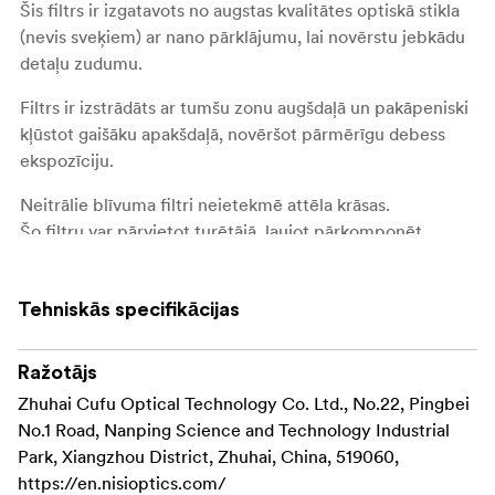
Šis filtrs ir izgatavots no augstas kvalitātes optiskā stikla
(nevis sveķiem) ar nano pārklājumu, lai novērstu jebkādu
detaļu zudumu.
Filtrs ir izstrādāts ar tumšu zonu augšdaļā un pakāpeniski
kļūstot gaišāku apakšdaļā, novēršot pārmērīgu debess
ekspozīciju.
Neitrālie blīvuma filtri neietekmē attēla krāsas.
Šo filtru var pārvietot turētājā, ļaujot pārkomponēt
fotoattēlu, lai iegūtu vislabāko rezultātu.
Neitrālais blīvuma filtrs ar vidēji izteiktu pārejas līniju ir
Tehniskās specifikācijas
īpaši noderīgs attēliem, kuros redzamas ēkas, kalni un citi
elementi, kas izceļas pret debesu fonu.
Ražotājs
Izmantojot neitrāla blīvuma filtru, kamera ir neaizsargāta
Zhuhai Cufu Optical Technology Co. Ltd., No.22, Pingbei
pret infrasarkano gaismu, kas, fotografējot ar mazu
No.1 Road, Nanping Science and Technology Industrial
apertūru, uz fotogrāfijām uzliek nevēlamu sarkanu krāsu.
Park, Xiangzhou District, Zhuhai, China, 519060,
Nisi šim filtram pievienoja infrasarkanās gaismas
https://en.nisioptics.com/