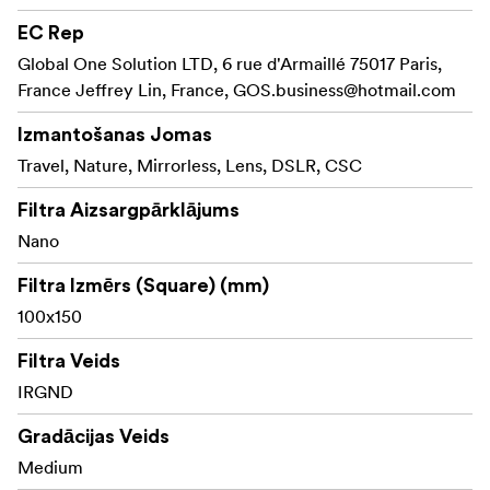
aizsardzības pārklājumu, kas palīdz novērst infrasarkano
EC Rep
gaismu caur objektīvu, lai atjaunotu dabisko krāsu.
Global One Solution LTD, 6 rue d'Armaillé 75017 Paris,
NiSi Nano IR vidēji gradētais neitrālais blīvuma filtrs
France Jeffrey Lin, France,
GOS.business@hotmail.com
izmērā 100x150 mm ir pieejams ar šādiem diafragmas
soļiem (maksimālais efekts):
Izmantošanas Jomas
2 soļi, 3 soļi un 4 soļi.
Travel, Nature, Mirrorless, Lens, DSLR, CSC
Ļoti zems krāsu piesārņojums, ļoti zems
Filtra Aizsargpārklājums
atspoguļojums
Nano
Nav vinjetēšanas
Filtra Izmērs (Square) (mm)
100x150
Augsta izšķirtspēja
Nano pārklājums abās pusēs, ūdens un eļļas
Filtra Veids
atgrūdošs
IRGND
Vides optiskais objektīva stikls (H-K9L)
Gradācijas Veids
Medium