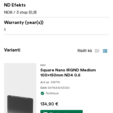
ND Efekts
ND8 / 3 stop (0,9)
Warranty (year(s))
1
Varianti
Rādīt kā
NISI
Square Nano IRGND Medium
100x150mm ND4 0.6
108774
Art.nr.
6971634243030
EAN
Noliktavā
134,90 €