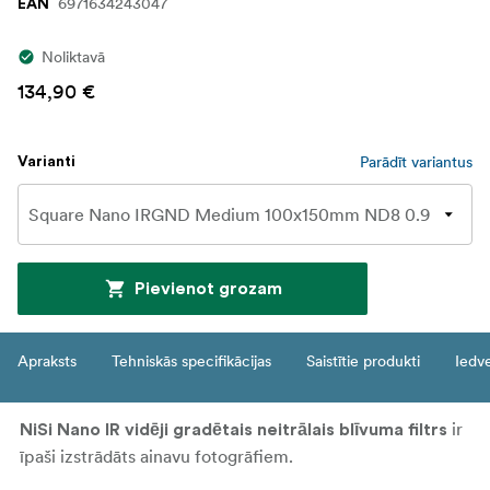
6971634243047
EAN
Noliktavā
134,90 €
Parādīt variantus
Varianti
Pievienot grozam
Apraksts
Tehniskās specifikācijas
Saistītie produkti
Iedv
ir
NiSi Nano IR vidēji gradētais neitrālais blīvuma filtrs
īpaši izstrādāts ainavu fotogrāfiem.