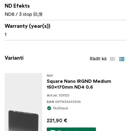
ND Efekts
ND8 / 3 stop (0,9)
Warranty (year(s))
1
Varianti
Rādīt kā
NISI
Square Nano IRGND Medium
150x170mm ND4 0.6
109120
Art.nr.
6971634243306
EAN
Noliktavā
221,90 €