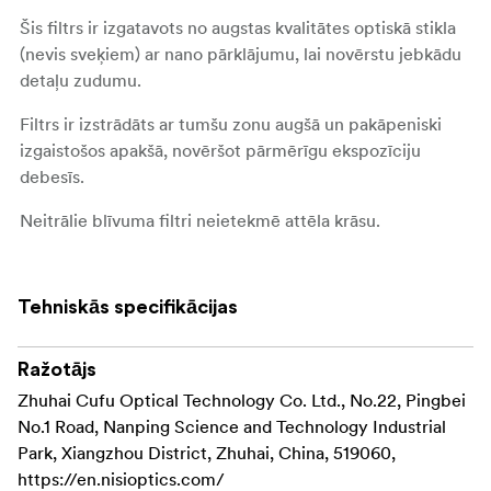
Šis filtrs ir izgatavots no augstas kvalitātes optiskā stikla
(nevis sveķiem) ar nano pārklājumu, lai novērstu jebkādu
detaļu zudumu.
Filtrs ir izstrādāts ar tumšu zonu augšā un pakāpeniski
izgaistošos apakšā, novēršot pārmērīgu ekspozīciju
debesīs.
Neitrālie blīvuma filtri neietekmē attēla krāsu.
Šo filtru var pārvietot turētājā, ļaujot pārkomponēt
fotoattēlu, lai iegūtu vislabāko rezultātu. Neitrāla blīvuma
filtrs ar vidēji izteiktu pārejas līniju ir īpaši noderīgs
Tehniskās specifikācijas
attēliem, kuros redzamas ēkas, kalni un citi elementi, kas
izvirzās uz priekšu pret debesu fonu. Izmantojot neitrāla
Ražotājs
blīvuma filtru, kamera ir jutīga pret infrasarkano gaismu,
Zhuhai Cufu Optical Technology Co. Ltd., No.22, Pingbei
kas, fotografējot ar mazu diafragmas atvērumu, attēlos
No.1 Road, Nanping Science and Technology Industrial
rada nevēlamu sarkanu krāsu. Nisi šim filtram pievienoja
Park, Xiangzhou District, Zhuhai, China, 519060,
infrasarkano staru aizsardzības pārklājumu, kas palīdz
https://en.nisioptics.com/
novērst infrasarkano starojumu caur objektīvu, lai