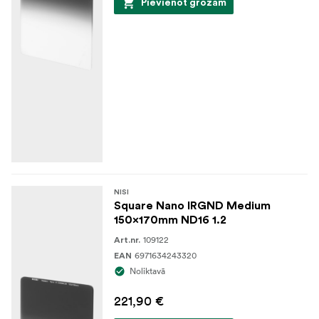
Pievienot grozam
NISI
Square Nano IRGND Medium
150x170mm ND16 1.2
109122
Art.nr.
6971634243320
EAN
Noliktavā
221,90 €