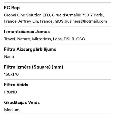
atjaunotu dabisko krāsu.
EC Rep
NiSi Nano IR vidēji gradētais neitrālais blīvuma filtrs
Global One Solution LTD, 6 rue d'Armaillé 75017 Paris,
izmērā 150x170 mm ir pieejams ar šādiem diafragmas
France Jeffrey Lin, France,
GOS.business@hotmail.com
soļiem (maksimālais efekts):
Izmantošanas Jomas
2 soļi, 3 soļi un 4 soļi.
Travel, Nature, Mirrorless, Lens, DSLR, CSC
Ļoti zems krāsu tonis, ļoti zems atspoguļojums
Filtra Aizsargpārklājums
Nav vinjetēšanas
Nano
Augsta izšķirtspēja
Filtra Izmērs (Square) (mm)
150x170
Nano pārklājums abās pusēs, ūdens un eļļas
atgrūdošs
Filtra Veids
Vides optiskais objektīva stikls (H-K9L)
IRGND
Gradācijas Veids
Medium