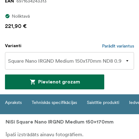
6971634243313
EAN
Noliktavā
221,90 €
Parādīt variantus
Varianti
Pievienot grozam
Apraksts
Tehniskās specifikācijas
Saistītie produkti
Iedv
NiSi Square Nano IRGND Medium 150x170mm
Īpaši izstrādāts ainavu fotogrāfiem.