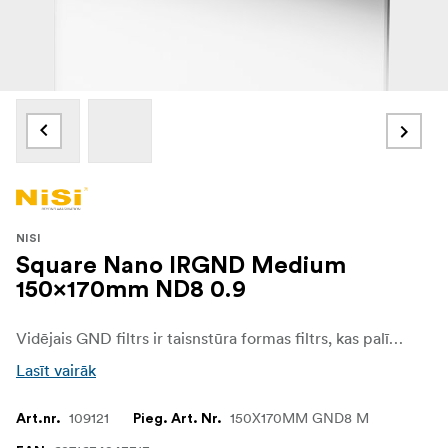
NISI
Square Nano IRGND Medium
150x170mm ND8 0.9
Vidējais GND filtrs ir taisnstūra formas filtrs, kas palīdz padarīt tumšākas noteiktas attēla zonas, piemēram, gaišo debesis, vienlaikus nodrošinot normālu, neietekmētu ekspozīciju citās attēla zonās. Tas ir īpaši noderīgs attēliem, kuros redzamas ēkas, kalni un citi nelieli elementi, kas izceļas pret debessfona fonu.
Lasīt vairāk
109121
150X170MM GND8 M
Art.nr.
Pieg. Art. Nr.