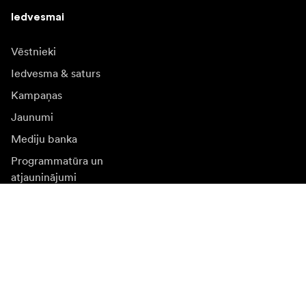
Iedvesmai
Vēstnieki
Iedvesma & saturs
Kampaņas
Jaunumi
Mediju banka
Programmatūra un
atjauninājumi
Abonēt jaunumu saņēmšanu
Saņemiet jaunākās ziņas par produktiem, iedvesmu un
īpašiem piedāvājumiem.