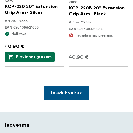
KUPO
KUPO
KCP-220 20" Extension
KCP-220B 20" Extension
Grip Arm - Silver
Grip Arm - Black
119386
Art.nr.
119387
Art.nr.
6954016521636
EAN
6954016521643
EAN
Noliktavā
Pagaidām nav pieejams
40,90 €
40,90 €
Pievienot grozam
Ielādēt vairāk
Iedvesma