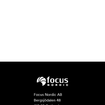
Focus Nordic AB

Bergsjödalen 48
