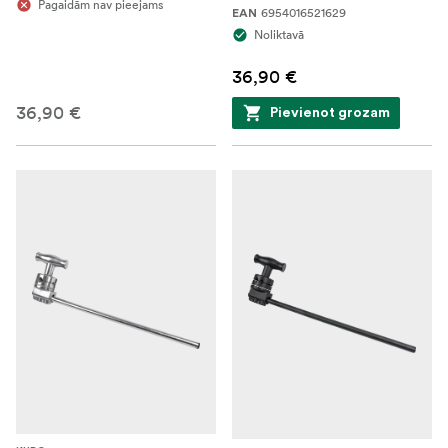
Pagaidām nav pieejams
6954016521629
EAN
Noliktavā
36,90 €
36,90 €
Pievienot grozam