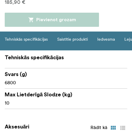
185,90 €
Pievienot grozam
Tehniskās specifikācijas
Saistītie produkti
Iedvesma
Leju
Tehniskās specifikācijas
Svars (g)
6800
Max Lietderīgā Slodze (kg)
10
Aksesuāri
Rādīt kā