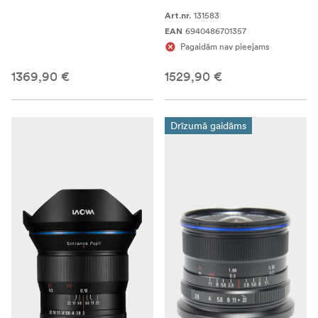
131583
Art.nr.
6940486701357
EAN
Pagaidām nav pieejams
1369,90 €
1529,90 €
Drīzumā gaidāms