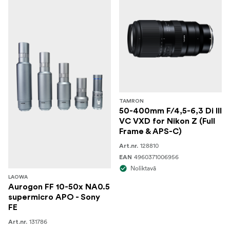
TAMRON
50-400mm F/4,5-6,3 Di III
VC VXD for Nikon Z (Full
Frame & APS-C)
128810
Art.nr.
4960371006956
EAN
Noliktavā
LAOWA
Aurogon FF 10-50x NA0.5
supermicro APO - Sony
FE
131786
Art.nr.