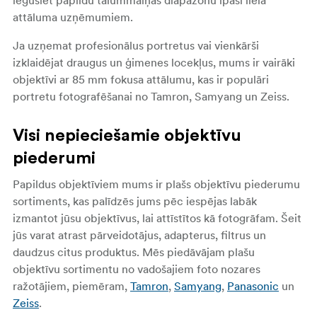
iegūsiet papildu tālummaiņas diapazonu īpaši liela
attāluma uzņēmumiem.
Ja uzņemat profesionālus portretus vai vienkārši
izklaidējat draugus un ģimenes locekļus, mums ir vairāki
objektīvi ar 85 mm fokusa attālumu, kas ir populāri
portretu fotografēšanai no Tamron, Samyang un Zeiss.
Visi nepieciešamie objektīvu
piederumi
Papildus objektīviem mums ir plašs objektīvu piederumu
sortiments, kas palīdzēs jums pēc iespējas labāk
izmantot jūsu objektīvus, lai attīstītos kā fotogrāfam. Šeit
jūs varat atrast pārveidotājus, adapterus, filtrus un
daudzus citus produktus. Mēs piedāvājam plašu
objektīvu sortimentu no vadošajiem foto nozares
ražotājiem, piemēram,
Tamron
,
Samyang
,
Panasonic
un
Zeiss
.