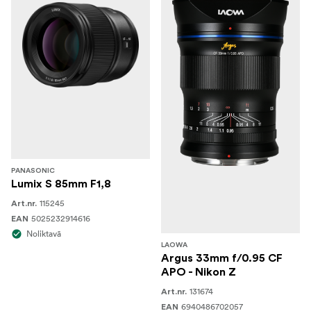
PANASONIC
Lumix S 85mm F1,8
115245
Art.nr.
5025232914616
EAN
Noliktavā
LAOWA
Argus 33mm f/0.95 CF
APO - Nikon Z
131674
Art.nr.
6940486702057
EAN