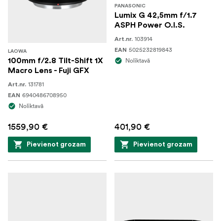
PANASONIC
Lumix G 42,5mm f/1.7
ASPH Power O.I.S.
103914
Art.nr.
5025232819843
EAN
LAOWA
100mm f/2.8 Tilt-Shift 1X
Noliktavā
Macro Lens - Fuji GFX
131781
Art.nr.
6940486708950
EAN
Noliktavā
1559,90 €
401,90 €
Pievienot grozam
Pievienot grozam