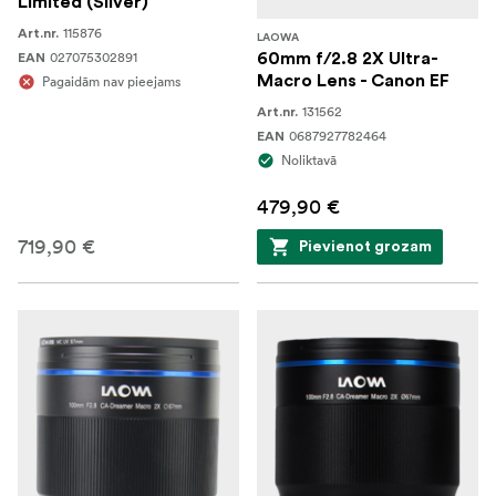
Limited (Silver)
115876
Art.nr.
LAOWA
027075302891
60mm f/2.8 2X Ultra-
EAN
Macro Lens - Canon EF
Pagaidām nav pieejams
131562
Art.nr.
0687927782464
EAN
Noliktavā
479,90 €
719,90 €
Pievienot grozam