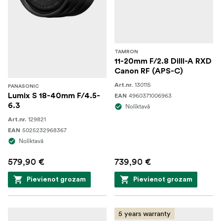
TAMRON
11-20mm F/2.8 DiIII-A RXD
Canon RF (APS-C)
130115
Art.nr.
PANASONIC
Lumix S 18-40mm F/4.5-
4960371006963
EAN
6.3
Noliktavā
129821
Art.nr.
5025232968367
EAN
Noliktavā
579,90 €
739,90 €
Pievienot grozam
Pievienot grozam
5 years warranty