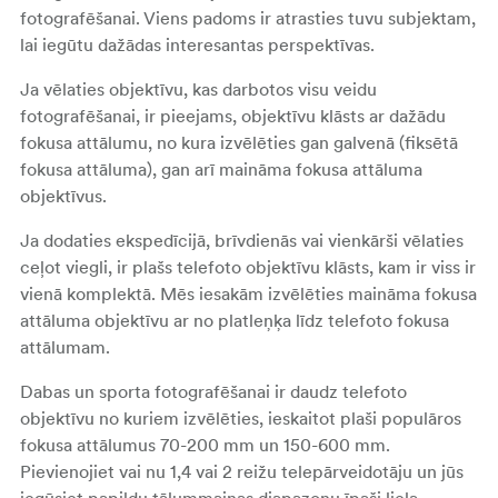
fotografēšanai. Viens padoms ir atrasties tuvu subjektam,
lai iegūtu dažādas interesantas perspektīvas.
Ja vēlaties objektīvu, kas darbotos visu veidu
fotografēšanai, ir pieejams, objektīvu klāsts ar dažādu
fokusa attālumu, no kura izvēlēties gan galvenā (fiksētā
fokusa attāluma), gan arī maināma fokusa attāluma
objektīvus.
Ja dodaties ekspedīcijā, brīvdienās vai vienkārši vēlaties
ceļot viegli, ir plašs telefoto objektīvu klāsts, kam ir viss ir
vienā komplektā. Mēs iesakām izvēlēties maināma fokusa
attāluma objektīvu ar no platleņķa līdz telefoto fokusa
attālumam.
Dabas un sporta fotografēšanai ir daudz telefoto
objektīvu no kuriem izvēlēties, ieskaitot plaši populāros
fokusa attālumus 70-200 mm un 150-600 mm.
Pievienojiet vai nu 1,4 vai 2 reižu telepārveidotāju un jūs