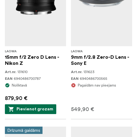
LAOWA
LAOWA
15mm f/2 Zero D Lens -
9mm f/2.8 Zero-D Lens -
Nikon Z
Sony E
131610
131623
Art.nr.
Art.nr.
6940486700787
6940486700565
EAN
EAN
Noliktavā
Pagaidām nav pieejams
879,90 €
549,90 €
Pievienot grozam
Drīzumā gaidāms