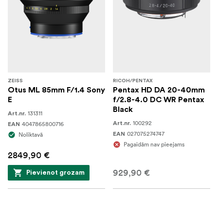
ZEISS
RICOH/PENTAX
Otus ML 85mm F/1.4 Sony
Pentax HD DA 20-40mm
E
f/2.8-4.0 DC WR Pentax
Black
131311
Art.nr.
100292
4047865800716
Art.nr.
EAN
027075274747
Noliktavā
EAN
Pagaidām nav pieejams
2849,90 €
929,90 €
Pievienot grozam