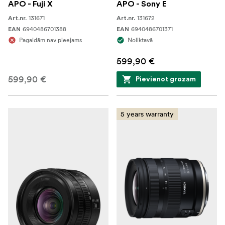
APO - Fuji X
APO - Sony E
131671
131672
Art.nr.
Art.nr.
6940486701388
6940486701371
EAN
EAN
Pagaidām nav pieejams
Noliktavā
599,90 €
599,90 €
Pievienot grozam
5 years warranty