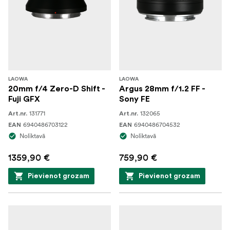
LAOWA
LAOWA
20mm f/4 Zero-D Shift -
Argus 28mm f/1.2 FF -
Fuji GFX
Sony FE
131771
132065
Art.nr.
Art.nr.
6940486703122
6940486704532
EAN
EAN
Noliktavā
Noliktavā
1359,90 €
759,90 €
Pievienot grozam
Pievienot grozam