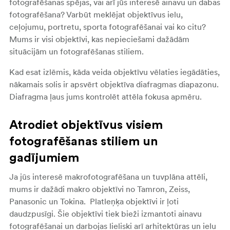
fotografēšanas spējas, vai arī jūs interesē ainavu un dabas
fotografēšana? Varbūt meklējat objektīvus ielu,
ceļojumu, portretu, sporta fotografēšanai vai ko citu?
Mums ir visi objektīvi, kas nepieciešami dažādām
situācijām un fotografēšanas stiliem.
Kad esat izlēmis, kāda veida objektīvu vēlaties iegādāties,
nākamais solis ir apsvērt objektīva diafragmas diapazonu.
Diafragma ļaus jums kontrolēt attēla fokusa apmēru.
Atrodiet objektīvus visiem
fotografēšanas stiliem un
gadījumiem
Ja jūs interesē makrofotografēšana un tuvplāna attēli,
mums ir dažādi makro objektīvi no Tamron, Zeiss,
Panasonic un Tokina. Platleņķa objektīvi ir ļoti
daudzpusīgi. Šie objektīvi tiek bieži izmantoti ainavu
fotografēšanai un darbojas lieliski arī arhitektūras un ielu