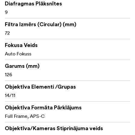
Diafragmas Plāksnītes
- Videofokusa lineārais STM autofokuss; AF/MF slēdzis
- Tuva fokusēšana: 0,18 m (0,27×) platleņķī; 0,32 m (0,25×)
9
tālleņķī
Filtra Izmērs (Circular) (mm)
- Izturīga konstrukcija ar izturību pret putekļiem un
72
šļakatām; ūdens/eļļas necaurlaidīgs pārklājums
- 72 mm izmēra filtrs
Fokusa Veids
Kas ir iepakojumā:
Auto Fokuss
Lēcas
Garums (mm)
126
Pārējais un aizmugurējais vāciņš
Objektīva Elementi /Grupas
Lēcas pārsegs
14/11
Objektīva Formāta Pārklājums
Full Frame, APS-C
Objektīva/Kameras Stiprinājuma veids