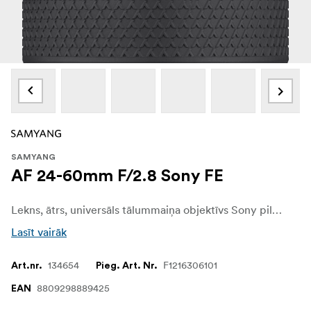
SAMYANG
AF 24-60mm F/2.8 Sony FE
Lekns, ātrs, universāls tālummaiņa objektīvs Sony pilnkadra bezspoguļa kamerām AF 24-60mm F2.8 FE ir paredzēts ikdienas lietošanai, nemazinot attēla kvalitāti. Ar konstantu F2,8 apertūras atvērumu tas aptver ainavas, dzīvesstilu un portretus, nodrošina uzticamu veiktspēju vājā apgaismojumā un vienmērīgu objektu atdalīšanu, vienlaikus saglabājot jūsu komplekta kompaktumu - tikai 494 g un 102-126 mm garumu..
Lasīt vairāk
134654
F1216306101
Art.nr.
Pieg. Art. Nr.
8809298889425
EAN