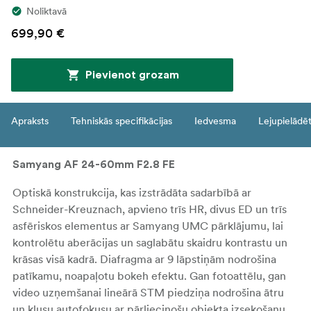
Noliktavā
699,90 €
Pievienot grozam
Apraksts
Tehniskās specifikācijas
Iedvesma
Lejupielādē
Samyang AF 24-60mm F2.8 FE
Optiskā konstrukcija, kas izstrādāta sadarbībā ar
Schneider-Kreuznach, apvieno trīs HR, divus ED un trīs
asfēriskos elementus ar Samyang UMC pārklājumu, lai
kontrolētu aberācijas un saglabātu skaidru kontrastu un
krāsas visā kadrā. Diafragma ar 9 lāpstiņām nodrošina
patīkamu, noapaļotu bokeh efektu. Gan fotoattēlu, gan
video uzņemšanai lineārā STM piedziņa nodrošina ātru
un klusu autofokusu ar pārliecinošu objekta izsekošanu,