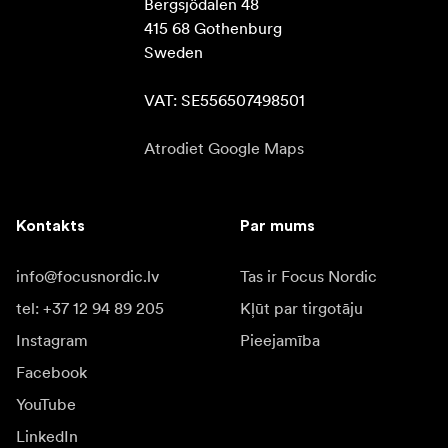
Bergsjödalen 48

415 68 Gothenburg

Sweden

VAT: SE556507498501
Atrodiet Google Maps
Kontakts
Par mums
info@focusnordic.lv
Tas ir Focus Nordic
tel: +37 12 94 89 205
Kļūt par tirgotāju
Instagram
Pieejamība
Facebook
YouTube
LinkedIn