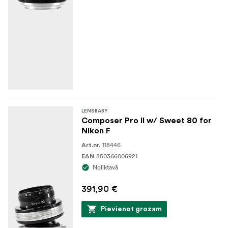
LENSBABY
Composer Pro II w/ Sweet 80 for
Nikon F
118446
Art.nr.
850366006921
EAN
Noliktavā
391,90 €
Pievienot grozam