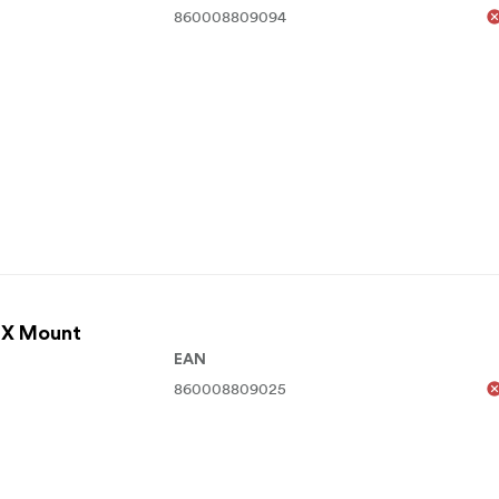
860008809094
i X Mount
EAN
860008809025