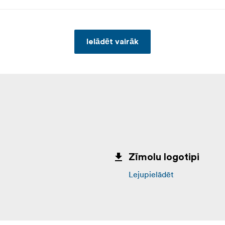
Ielādēt vairāk
Zīmolu logotipi
Lejupielādēt