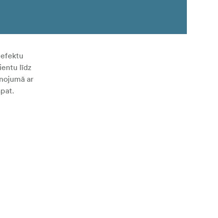
 efektu
entu līdz
enojumā ar
āpat.