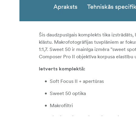
Apraksts
Tehniskās specifik
Šis daudzpusīgais komplekts tika izstrādāts,
klāstu. Makrofotogrāfijas tuvplāniem ar foku
1:1,7. Sweet 50 ir mainīga izmēra "sweet sp
Composer Pro II objektīva korpusa elastību un
Ietverts komplektā:
Soft Focus II + apertūras
Sweet 50 optika
Makrofiltri
Lielais optikas maināmais futrālis
Objektīva lupatiņa