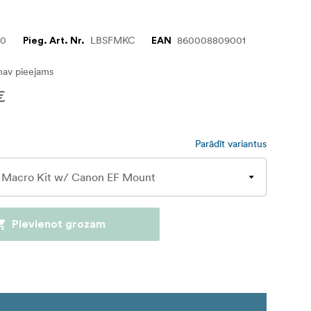
20
LBSFMKC
860008809001
Pieg. Art. Nr.
EAN
nav pieejams
€
Parādīt variantus
Pievienot grozam