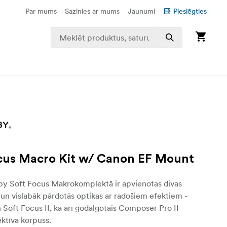
Par mums
Sazinies ar mums
Jaunumi
Pieslēgties
cus Macro Kit w/ Canon EF Mount
by Soft Focus Makrokomplektā ir apvienotas divas
un vislabāk pārdotās optikas ar radošiem efektiem -
Soft Focus II, kā arī godalgotais Composer Pro II
ektīva korpuss.