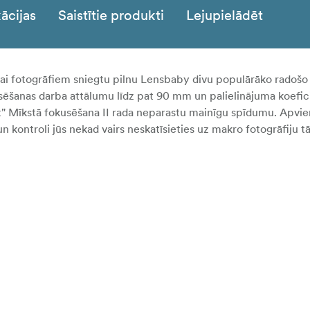
ācijas
Saistītie produkti
Lejupielādēt
 lai fotogrāfiem sniegtu pilnu Lensbaby divu populārāko radošo
sēšanas darba attālumu līdz pat 90 mm un palielinājuma koefici
ot" Mīkstā fokusēšana II rada neparastu mainīgu spīdumu. Apvi
 kontroli jūs nekad vairs neskatīsieties uz makro fotogrāfiju t