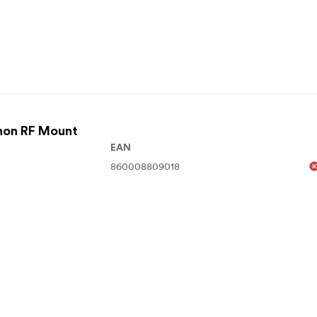
non RF Mount
EAN
860008809018