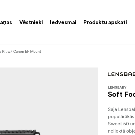
aņas
Vēstnieki
Iedvesmai
Produktu apskati
o Kit w/ Canon EF Mount
LENSBABY
Soft Fo
Šajā Lensba
populārākās 
Sweet 50 un 
noliektā obj