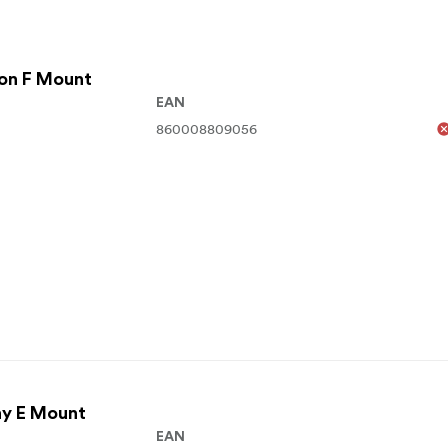
kon F Mount
EAN
860008809056
ny E Mount
EAN