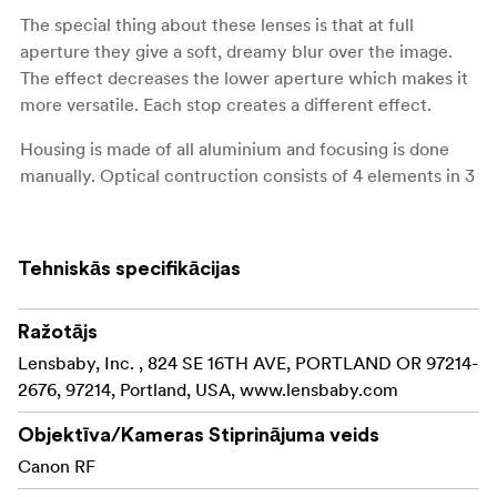
The special thing about these lenses is that at full
aperture they give a soft, dreamy blur over the image.
The effect decreases the lower aperture which makes it
more versatile. Each stop creates a different effect.
Housing is made of all aluminium and focusing is done
manually. Optical contruction consists of 4 elements in 3
groups with anti-reflective coating. The lens also offers a
real macro 1:2 maximum magnification and a minimal
focusing distance of 130mm which is great for macro
Tehniskās specifikācijas
shooting.
Robust metal construction
Ražotājs
Lensbaby, Inc. , 824 SE 16TH AVE, PORTLAND OR 97214-
Great for both portrait and macro
2676, 97214, Portland, USA, www.lensbaby.com
Covers full-frame sensors
Objektīva/Kameras Stiprinājuma veids
Availible in several different mounts
Canon RF