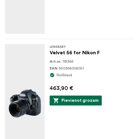
LENSBABY
Velvet 56 for Nikon F
118366
Art.nr.
850366006051
EAN
Noliktavā
463,90 €
Pievienot grozam