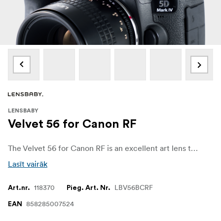
LENSBABY
Velvet 56 for Canon RF
The Velvet 56 for Canon RF is an excellent art lens that adds mood to any scene with tack-sharp detail layered underneath edge-to-edge velvety glow effect. Perfect for macro and nature photographers. The lens gives beautiful softness, yet dimension at the same time. It is truly magical.
Lasīt vairāk
118370
LBV56BCRF
Art.nr.
Pieg. Art. Nr.
858285007524
EAN