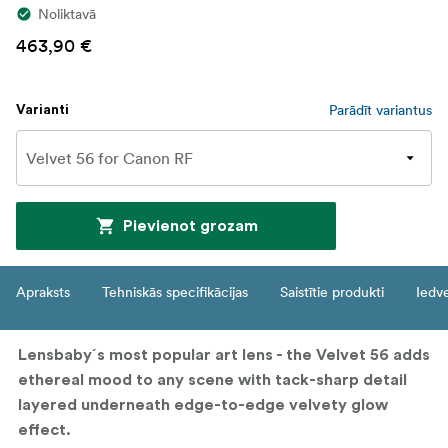
Noliktavā
463,90 €
Parādīt variantus
Varianti
Pievienot grozam
Apraksts
Tehniskās specifikācijas
Saistītie produkti
Iedv
Lensbaby´s most popular art lens - the Velvet 56 adds
ethereal mood to any scene with tack-sharp detail
layered underneath edge-to-edge velvety glow
effect.