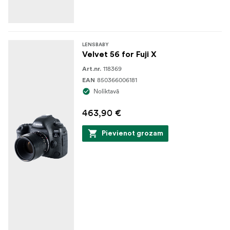
LENSBABY
Velvet 56 for Fuji X
118369
Art.nr.
850366006181
EAN
Noliktavā
463,90 €
Pievienot grozam