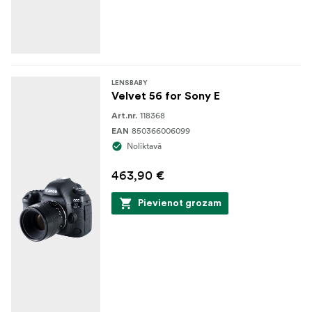
LENSBABY
Velvet 56 for Sony E
118368
Art.nr.
850366006099
EAN
Noliktavā
463,90 €
Pievienot grozam