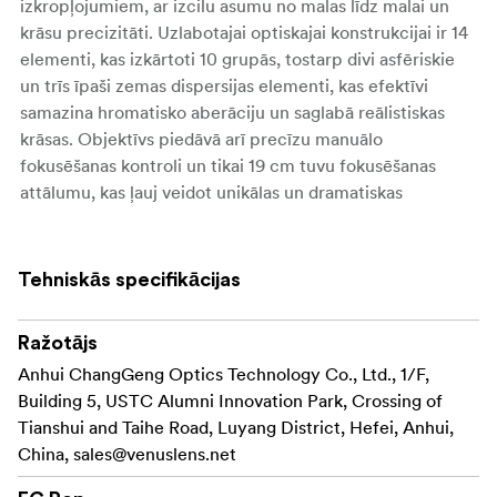
izkropļojumiem, ar izcilu asumu no malas līdz malai un
krāsu precizitāti. Uzlabotajai optiskajai konstrukcijai ir 14
elementi, kas izkārtoti 10 grupās, tostarp divi asfēriskie
un trīs īpaši zemas dispersijas elementi, kas efektīvi
samazina hromatisko aberāciju un saglabā reālistiskas
krāsas. Objektīvs piedāvā arī precīzu manuālo
fokusēšanas kontroli un tikai 19 cm tuvu fokusēšanas
attālumu, kas ļauj veidot unikālas un dramatiskas
priekšplāna kompozīcijas.
Galvenās funkcijas:
Tehniskās specifikācijas
Uztver
Ultraplats 11 mm taisnstūra objektīvs:
plašu 126° redzamības lauku, kas ir ideāli piemērots
Ražotājs
dramatiskām platleņķa kompozīcijām.
Anhui ChangGeng Optics Technology Co., Ltd., 1/F,
Building 5, USTC Alumni Innovation Park, Crossing of
Nodrošina
Rektilineārais (RL) optiskais dizains:
Tianshui and Taihe Road, Luyang District, Hefei, Anhui,
minimālus izkropļojumus, saglabājot arhitektoniskai
China,
sales@venuslens.net
precizitātei būtiskas taisnas līnijas.