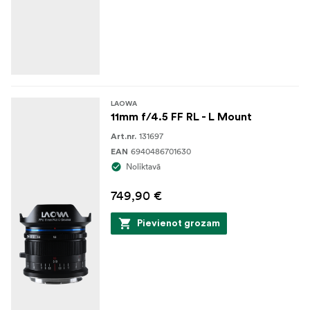
LAOWA
11mm f/4.5 FF RL - L Mount
131697
Art.nr.
6940486701630
EAN
Noliktavā
749,90 €
Pievienot grozam