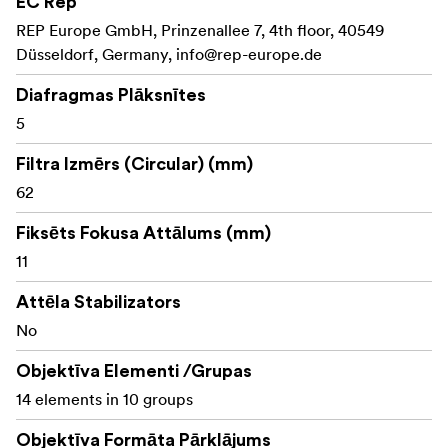
EC Rep
14 elementi 10
Uzlabota optiskā konstrukcija:
REP Europe GmbH, Prinzenallee 7, 4th floor, 40549
grupās, tostarp divi asfēriskie un trīs īpaši zemas
Düsseldorf, Germany,
info@rep-europe.de
dispersijas elementi, kas nodrošina izcilu attēla
kvalitāti.
Diafragmas Plāksnītes
Ideāli piemērots
5
Kompakts un viegls (254 g):
ceļojumiem, ielu fotografēšanai un fotografēšanai
Filtra Izmērs (Circular) (mm)
ceļā, nemazinot kvalitāti.
62
Ļauj
Minimālais fokusēšanas attālums (19 cm):
Fiksēts Fokusa Attālums (mm)
fotogrāfiem uzņemt pārsteidzošus priekšplānus
tuvplānā un dinamiskas perspektīvas.
11
Manuālā fokusēšana un diafragmas regulēšana:
Attēla Stabilizators
Nodrošina precīzu manuālu regulēšanu maksimālai
No
radošai elastībai.
Objektīva Elementi /Grupas
Izturīga metāla konstrukcija:** nodrošina izturību un
14 elements in 10 groups
uzticamu darbību dažādos fotografēšanas apstākļos.
Objektīva Formāta Pārklājums