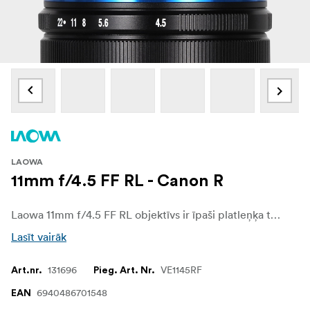
LAOWA
11mm f/4.5 FF RL - Canon R
Laowa 11mm f/4.5 FF RL objektīvs ir īpaši platleņķa taisnstūra objektīvs, kas īpaši izstrādāts pilna kadra bezspoguļa kameru sistēmām. Pateicoties iespaidīgajam 126° skata leņķim, šis objektīvs ir lieliski piemērots plašu ainavu, arhitektūras brīnumu, interjeru un dramatisku vides portretu iemūžināšanai. Īpaši kompaktais un vieglais dizains padara to par ideālu palīgu fotogrāfiem, kas meklē īpaši plašu aptvērumu pārnēsājamā iepakojumā, kas ir ideāli piemērots ceļojumiem, ielu un ikdienas radošajai fotogrāfijai.
Lasīt vairāk
131696
VE1145RF
Art.nr.
Pieg. Art. Nr.
6940486701548
EAN