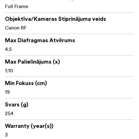
Laowa 11 mm f/4,5 FF RL objektīvs piedāvā fotogrāfiem
Full Frame
izcilu īpaši plaša leņķa aptvēruma, izcilas attēla kvalitātes
un pārnēsājamības kombināciju, padarot to par būtisku
Objektīva/Kameras Stiprinājuma veids
rīku pārsteidzošu, neizkropļotu attēlu uzņemšanai, lai kur
Canon RF
jūs aizvestu radošums.
Max Diafragmas Atvērums
Kas ir iepakojumā:
4.5
Laowa 11 mm f/4,5 FF RL objektīvs
Max Palielinājums (x)
Priekšējais objektīva vāciņš
1:10
Aizmugurējais objektīva vāciņš
Min Fokuss (cm)
19
Objektīva pārsegs
Svars (g)
Objektīva somiņa
254
Warranty (year(s))
3