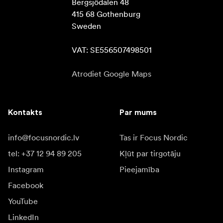
Bergsjödalen 48

415 68 Gothenburg

Sweden

VAT: SE556507498501
Atrodiet Google Maps
Kontakts
Par mums
info@focusnordic.lv
Tas ir Focus Nordic
tel: +37 12 94 89 205
Kļūt par tirgotāju
Instagram
Pieejamība
Facebook
YouTube
LinkedIn