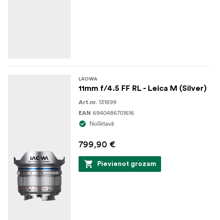
LAOWA
11mm f/4.5 FF RL - Leica M (Silver)
131699
Art.nr.
6940486701616
EAN
Noliktavā
799,90 €
Pievienot grozam