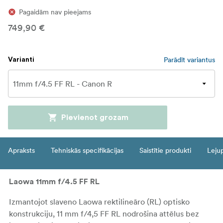
Pagaidām nav pieejams
749,90 €
Parādīt variantus
Varianti
Pievienot grozam
Apraksts
Tehniskās specifikācijas
Saistītie produkti
Leju
Laowa 11mm f/4.5 FF RL
Izmantojot slaveno Laowa rektilineāro (RL) optisko
konstrukciju, 11 mm f/4,5 FF RL nodrošina attēlus bez