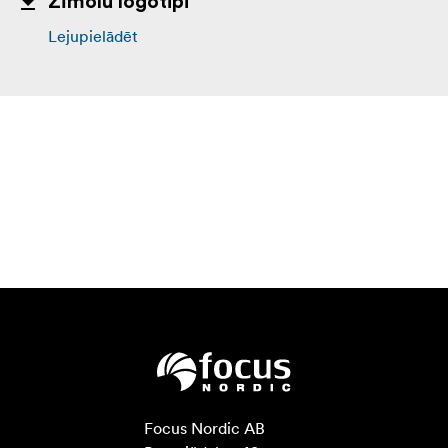
Zīmolu logotipi
Lejupielādēt
Focus Nordic AB
