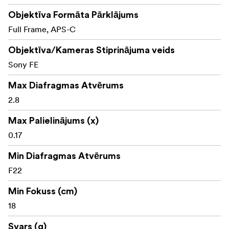
Lineārais STM ātrai un klusai autofokusēšanai
Objektīva Formāta Pārklājums
Full Frame, APS-C
15 elementu, 11 grupu optiskais dizains ar augstākās
kvalitātes stikla elementiem
Objektīva/Kameras Stiprinājuma veids
Minimālais fokusēšanas attālums: 0,18 m ar
Sony FE
palielinājumu līdz 0,26x
Max Diafragmas Atvērums
Slēgts pret laikapstākļiem dizains
2.8
Max Palielinājums (x)
0.17
Min Diafragmas Atvērums
F22
Min Fokuss (cm)
18
Svars (g)