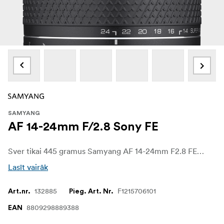
SAMYANG
AF 14-24mm F/2.8 Sony FE
Sver tikai 445 gramus Samyang AF 14-24mm F2.8 FE ir ievērojami vieglāks nekā jebkurš cits pilna kadra platleņķa tālummaiņas objektīvs tirgū, padarot to par ideālu izvēli fotogrāfiem kuri vēlas pārnēsājamību, nemazinot veiktspēju.
Lasīt vairāk
132885
F1215706101
Art.nr.
Pieg. Art. Nr.
8809298889388
EAN