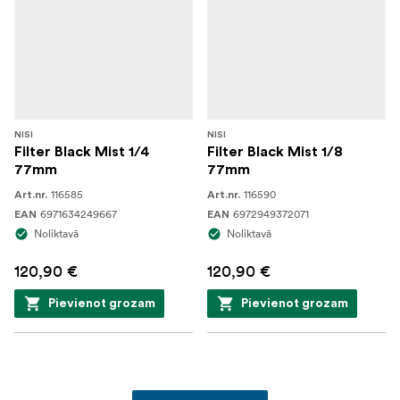
NISI
NISI
Filter Black Mist 1/4
Filter Black Mist 1/8
77mm
77mm
116585
116590
Art.nr.
Art.nr.
6971634249667
6972949372071
EAN
EAN
Noliktavā
Noliktavā
120,90 €
120,90 €
Pievienot grozam
Pievienot grozam