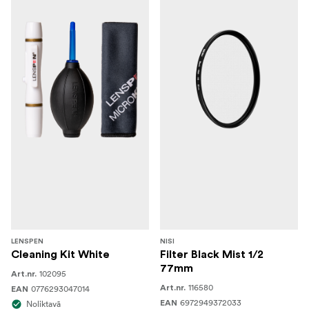
LENSPEN
NISI
Cleaning Kit White
Filter Black Mist 1/2
77mm
102095
Art.nr.
116580
0776293047014
Art.nr.
EAN
6972949372033
Noliktavā
EAN