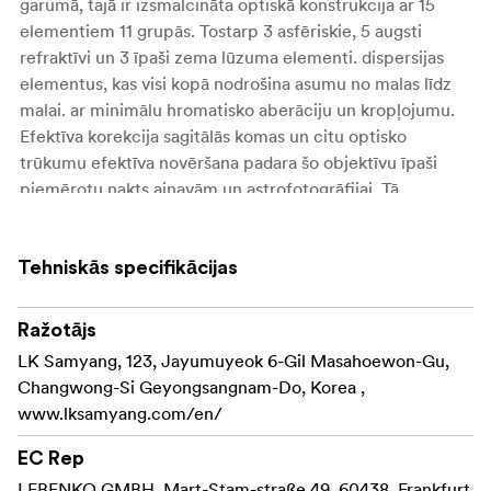
garumā, tajā ir izsmalcināta optiskā konstrukcija ar 15
elementiem 11 grupās. Tostarp 3 asfēriskie, 5 augsti
refraktīvi un 3 īpaši zema lūzuma elementi. dispersijas
elementus, kas visi kopā nodrošina asumu no malas līdz
malai. ar minimālu hromatisko aberāciju un kropļojumu.
Efektīva korekcija sagitālās komas un citu optisko
trūkumu efektīva novēršana padara šo objektīvu īpaši
piemērotu nakts ainavām un astrofotogrāfijai. Tā
konstantā f/2,8 apertūra nodrošina izcilu veiktspēju vājā
apgaismojumā visā tālummaiņas diapazonā.
Tehniskās specifikācijas
Unlike many ultraplatleņķa tālummaiņas objektīvs AF 14-
24mm F2.8 FE ļauj izmantot standarta 77 mm filtrus,
Ražotājs
nodrošinot lietotājiem radošu elastību, lai piestiprinātu
LK Samyang, 123, Jayumuyeok 6-Gil Masahoewon-Gu,
polarizatorus un ND filtrus.
Changwong-Si Geyongsangnam-Do, Korea ,
S konsekventu minimālais fokusēšanas attālums visā
www.lksamyang.com/en/
tālummaiņas diapazonā ir tikai 0,18 metri, objektīvs
EC Rep
nodrošina līdz pat 0,26x palielinājumu - ideāli piemērots
iespaidīgiem tuvplāna kadriem. Tā izturīgajai konstrukcijai
LEBENKO GMBH, Mart-Stam-straße 49, 60438, Frankfurt