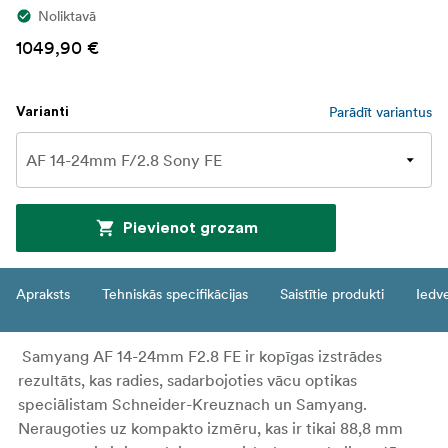
Noliktavā
1049,90 €
Parādīt variantus
Varianti
Pievienot grozam
Apraksts
Tehniskās specifikācijas
Saistītie produkti
Iedv
Samyang AF 14-24mm F2.8 FE
ir kopīgas izstrādes
rezultāts, kas radies, sadarbojoties vācu optikas
speciālistam Schneider-Kreuznach un Samyang.
Neraugoties uz kompakto izmēru, kas ir tikai 88,8 mm