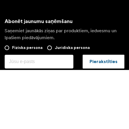
Abonēt jaunumu saņēmšanu
Saņemiet jaunākās ziņas par produktiem, iedvesmu un
īpašiem piedāvājumiem.
Fiziska persona
Juridiska persona
Pierakstīties
Apmeklējiet citas valsts tīmekļa vietni