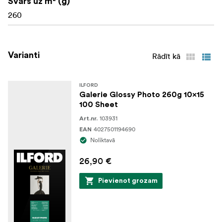
Svars uz m² (g)
260
Tint (CIE L'a*b*): 95.8, 0.6, -4.5
Media Type: Photo paper
Varianti
Rādīt kā
ILFORD
Galerie Glossy Photo 260g 10x15
100 Sheet
103931
Art.nr.
4027501194690
EAN
Noliktavā
26,90 €
Pievienot grozam