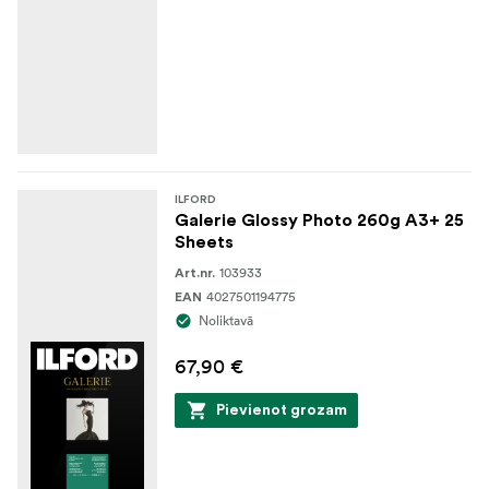
ILFORD
Galerie Glossy Photo 260g A3+ 25
Sheets
103933
Art.nr.
4027501194775
EAN
Noliktavā
67,90 €
Pievienot grozam