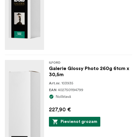
ILFORD
Galerie Glossy Photo 260g 61cm x
30,5m
103935
Art.nr.
4027501194799
EAN
Noliktavā
227,90 €
Pievienot grozam