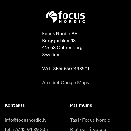
Focus Nordic AB

Bergsjödalen 48

415 68 Gothenburg

Sweden

VAT: SE556507498501
Atrodiet Google Maps
Kontakts
Par mums
info@focusnordic.lv
Tas ir Focus Nordic
tel: +37 12 94 89 205
Kļūt par tirgotāju