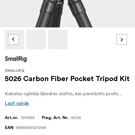
SMALLRIG
5026 Carbon Fiber Pocket Tripod Kit
Kabatas oglekļa šķiedras statīvs, kas paredzēts profesionāliem fotogrāfiem. Tas ir kompakts un smalks, taču jaudīgs un stabils, un tajā var viegli noturēt 3 kg smagu kameru un objektīvu.
Lasīt vairāk
130952
5026
Art.nr.
Pieg. Art. Nr.
6941590021249
EAN