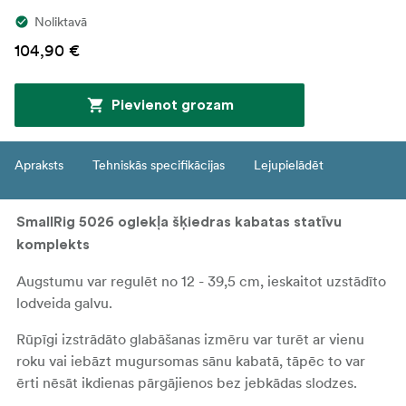
Noliktavā
104,90 €
Pievienot grozam
Apraksts
Tehniskās specifikācijas
Lejupielādēt
SmallRig 5026 oglekļa šķiedras kabatas statīvu
komplekts
Augstumu var regulēt no 12 - 39,5 cm, ieskaitot uzstādīto
lodveida galvu.
Rūpīgi izstrādāto glabāšanas izmēru var turēt ar vienu
roku vai iebāzt mugursomas sānu kabatā, tāpēc to var
ērti nēsāt ikdienas pārgājienos bez jebkādas slodzes.