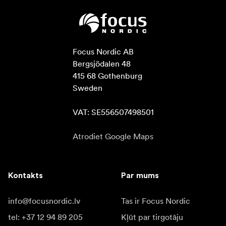
Focus Nordic AB

Bergsjödalen 48

415 68 Gothenburg

Sweden

VAT: SE556507498501
Atrodiet Google Maps
Kontakts
Par mums
info@focusnordic.lv
Tas ir Focus Nordic
tel: +37 12 94 89 205
Kļūt par tirgotāju