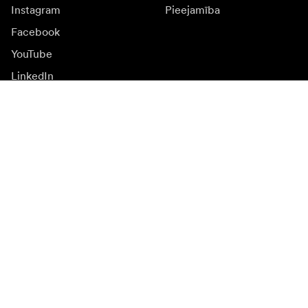
Instagram
Pieejamība
Facebook
YouTube
LinkedIn
Iedvesmai
Vēstnieki
Iedvesma & saturs
Kampaņas
Jaunumi
Mediju banka
Programmatūra un
atjauninājumi