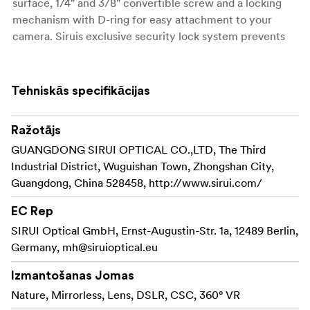
surface, 1/4" and 3/8" convertible screw and a locking
mechanism with D-ring for easy attachment to your
camera. Siruis exclusive security lock system prevents
your device from sliding off the head.
Tehniskās specifikācijas
Features
Ražotājs
Four axis of adjustment for easily creating every
GUANGDONG SIRUI OPTICAL CO.,LTD, The Third
shooting angle (360°, -55°~+90°, -90°~+90°, 360°)
Industrial District, Wuguishan Town, Zhongshan City,
Guangdong, China 528458, http://www.sirui.com/
Two axis can be tilted -55°~ +90° or -90°~ +90° and
locked
EC Rep
360° panning base and top platform
SIRUI Optical GmbH, Ernst-Augustin-Str. 1a, 12489 Berlin,
Germany,
mh@siruioptical.eu
Folding handles make the head streamline and
portable
Izmantošanas Jomas
Nature, Mirrorless, Lens, DSLR, CSC, 360° VR