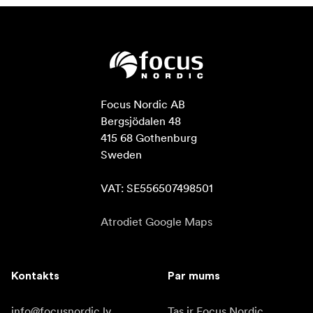
Focus Nordic AB

Bergsjödalen 48

415 68 Gothenburg

Sweden

VAT: SE556507498501
Atrodiet Google Maps
Kontakts
Par mums
info@focusnordic.lv
Tas ir Focus Nordic