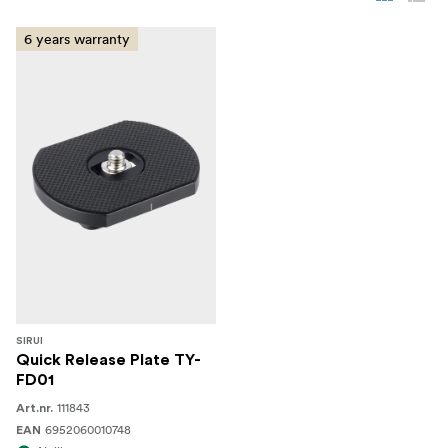
6 years warranty
SIRUI
Quick Release Plate TY-
FD01
111843
Art.nr.
6952060010748
EAN