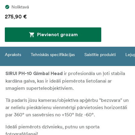
Noliktavā
275,90 €
Pievienot grozam
Apraksts
Tehniskās specifikācijas
Saistītie produkti
Leju
ir profesionāla un ļoti stabila
SIRUI PH-10 Gimbal Head
kardāna galva, kas ir ideāli piemērota lietošanai ar
smagiem superteleobjektīviem.
Tā padarīs jūsu kameras/objektīva apģērbu "bezsvara" un
ar nelielu pieskārienu vienmērīgi pārvietosies horizontāli
par 360° un sasvērsies no +150° līdz -60°.
Ideāli piemērots dzīvnieku, putnu un sporta
fotografēšanai!