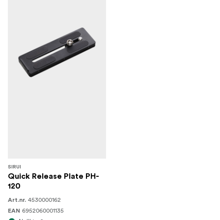
SIRUI
Quick Release Plate PH-
120
4530000162
Art.nr.
6952060001135
EAN