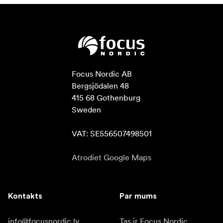
Focus Nordic AB

Bergsjödalen 48

415 68 Gothenburg

Sweden

VAT: SE556507498501
Atrodiet Google Maps
Kontakts
Par mums
info@focusnordic.lv
Tas ir Focus Nordic