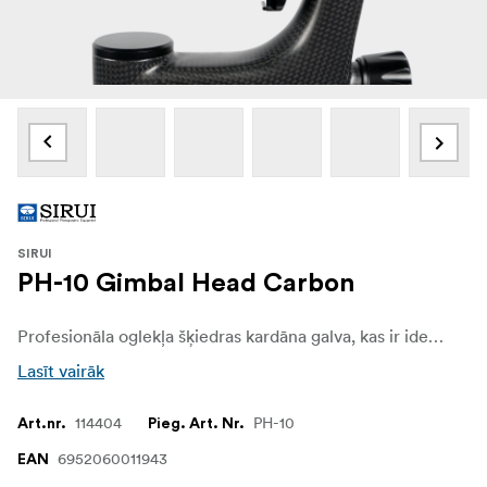
SIRUI
PH-10 Gimbal Head Carbon
Profesionāla oglekļa šķiedras kardāna galva, kas ir ideāli piemērota fotografēšanai ar gariem un smagiem telefoto objektīviem.
Lasīt vairāk
114404
PH-10
Art.nr.
Pieg. Art. Nr.
6952060011943
EAN