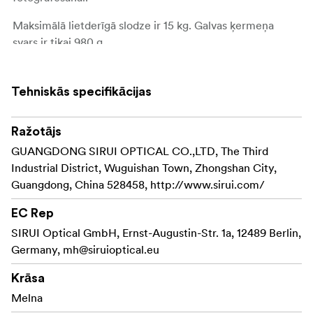
Maksimālā lietderīgā slodze ir 15 kg. Galvas ķermeņa
svars ir tikai 980 g.
Galva ir izgatavota no augstas izturības, vieglas, 8 slāņu
oglekļa šķiedras izliektai rokturim un kalta lidmašīnas
Tehniskās specifikācijas
alumīnija L platformai.
Sirui PH-10 komplektā ir Arca Swiss saderīga 85 mm
Ražotājs
ātrās noņemšanas plāksne ar gumijas virsmu un 1/4 un
GUANGDONG SIRUI OPTICAL CO.,LTD, The Third
3/8 skrūvi.
Industrial District, Wuguishan Town, Zhongshan City,
Guangdong, China 528458, http://www.sirui.com/
EC Rep
SIRUI Optical GmbH, Ernst-Augustin-Str. 1a, 12489 Berlin,
Germany,
mh@siruioptical.eu
Krāsa
Melna