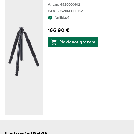
4520000102
Art.nr.
6952060000152
EAN
Noliktavā
166,90 €
Pievienot grozam