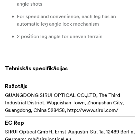
angle shots
For speed and convenience, each leg has an
automatic leg angle lock mechanism
2 position leg angle for uneven terrain
Alu or Carbon fiber
R2 Series has retractable spiked feet for outdoor
Tehniskās specifikācijas
photography
Ražotājs
GUANGDONG SIRUI OPTICAL CO.,LTD, The Third
Industrial District, Wuguishan Town, Zhongshan City,
Guangdong, China 528458, http://www.sirui.com/
EC Rep
SIRUI Optical GmbH, Ernst-Augustin-Str. 1a, 12489 Berlin,
Germany,
mh@siruioptical.eu