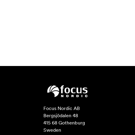
Focus Nordic AB

Bergsjödalen 48

415 68 Gothenburg

Sweden
