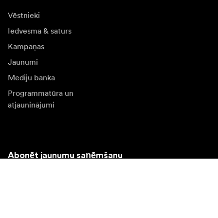
Vēstnieki
Iedvesma & saturs
Kampaņas
Jaunumi
Mediju banka
Programmatūra un
atjauninājumi
Abonēt jaunumu saņēmšanu
Saņemiet jaunākās ziņas par produktiem, iedvesmu un
īpašiem piedāvājumiem.
Fiziska persona
Juridiska persona