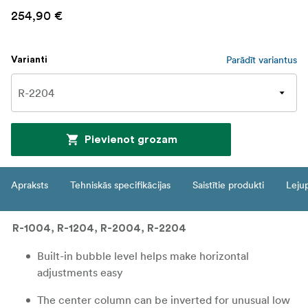
254,90 €
Parādīt variantus
Varianti
Pievienot grozam
Apraksts
Tehniskās specifikācijas
Saistītie produkti
Leju
R-1004, R-1204, R-2004, R-2204
Built-in bubble level helps make horizontal
adjustments easy
The center column can be inverted for unusual low