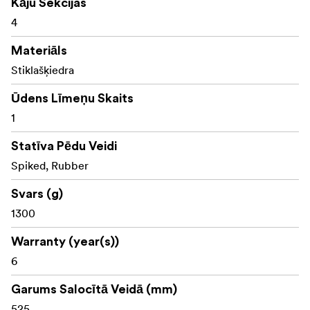
Kāju Sekcijas
4
Materiāls
Stiklašķiedra
Ūdens Līmeņu Skaits
1
Statīva Pēdu Veidi
Spiked, Rubber
Svars (g)
1300
Warranty (year(s))
6
Garums Salocītā Veidā (mm)
525