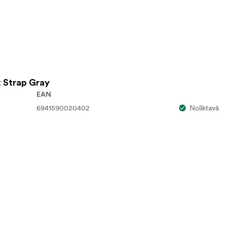
t Strap Gray
EAN
6941590020402
Noliktavā