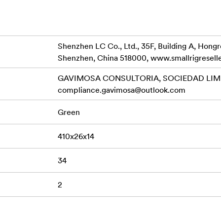
Shenzhen LC Co., Ltd., 35F, Building A, Hong
Shenzhen, China 518000, www.smallrigresell
GAVIMOSA CONSULTORIA, SOCIEDAD LIMIT
compliance.gavimosa@outlook.com
Green
410x26x14
34
2