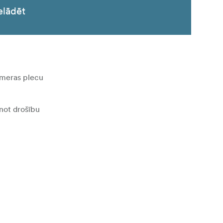
elādēt
kameras plecu
inot drošību