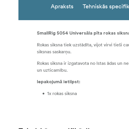
Apraksts
Tehniskās specifik
SmallRig 5054 Universāla pīta rokas siksn
Rokas siksna tiek uzstādīta, vijot virvi tieši 
siksnas saskarņu.
Rokas siksna ir izgatavota no īstas ādas un ne
un uzticamību.
Iepakojumā ietilpst:
1x rokas siksna