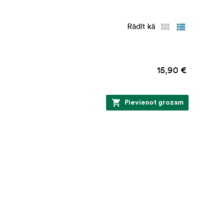
Rādīt kā
15,90 €
Pievienot grozam