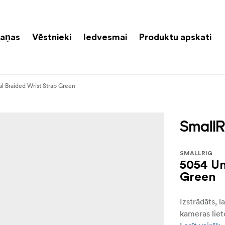
aņas
Vēstnieki
Iedvesmai
Produktu apskati
l Braided Wrist Strap Green
SMALLRIG
5054 Un
Green
Izstrādāts, 
kameras liet