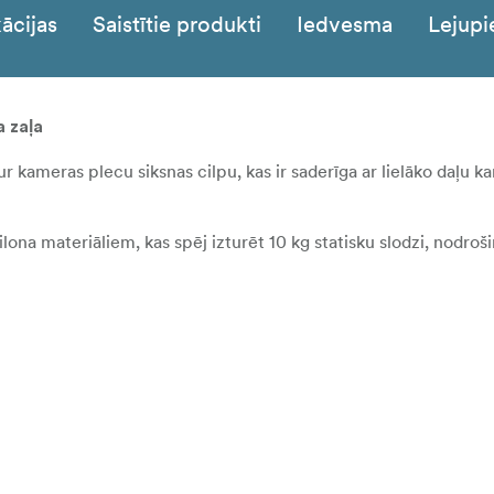
ācijas
Saistītie produkti
Iedvesma
Lejupi
a zaļa
caur kameras plecu siksnas cilpu, kas ir saderīga ar lielāko daļu 
ilona materiāliem, kas spēj izturēt 10 kg statisku slodzi, nodroš