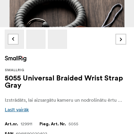
SMALLRIG
5055 Universal Braided Wrist Strap
Gray
Izstrādāts, lai aizsargātu kameru un nodrošinātu ērtu un drošu kameras lietošanu fotografēšanas laikā.
Lasīt vairāk
129911
5055
Art.nr.
Pieg. Art. Nr.
6941590020402
EAN