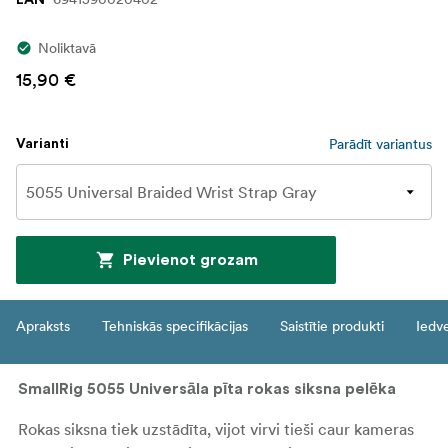
Noliktavā
15,90 €
Parādīt variantus
Varianti
Pievienot grozam
Apraksts
Tehniskās specifikācijas
Saistītie produkti
Iedv
SmallRig 5055 Universāla pīta rokas siksna pelēka
Rokas siksna tiek uzstādīta, vijot virvi tieši caur kameras