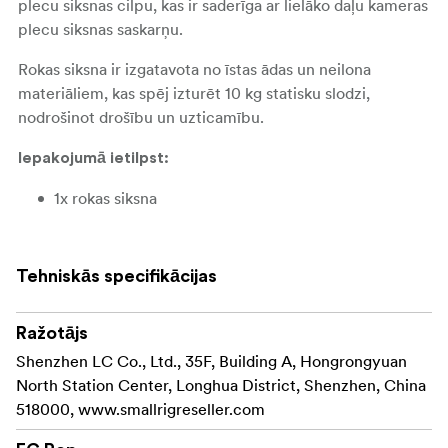
plecu siksnas cilpu, kas ir saderīga ar lielāko daļu kameras
plecu siksnas saskarņu.
Rokas siksna ir izgatavota no īstas ādas un neilona
materiāliem, kas spēj izturēt 10 kg statisku slodzi,
nodrošinot drošību un uzticamību.
Iepakojumā ietilpst:
1x rokas siksna
Tehniskās specifikācijas
Ražotājs
Shenzhen LC Co., Ltd., 35F, Building A, Hongrongyuan
North Station Center, Longhua District, Shenzhen, China
518000, www.smallrigreseller.com