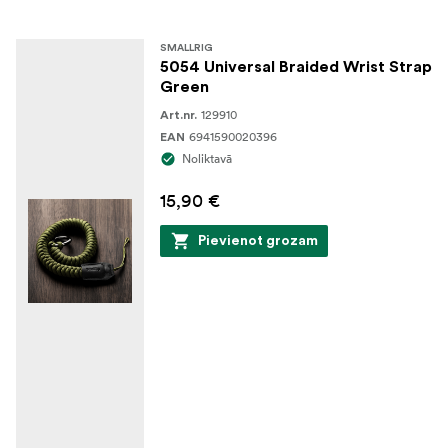
SMALLRIG
5054 Universal Braided Wrist Strap
Green
129910
Art.nr.
6941590020396
EAN
Noliktavā
15,90 €
Pievienot grozam