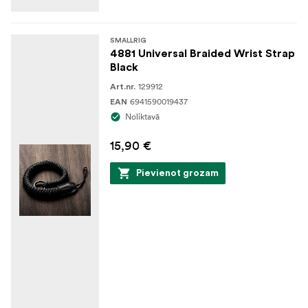
SMALLRIG
4881 Universal Braided Wrist Strap
Black
129912
Art.nr.
6941590019437
EAN
Noliktavā
15,90 €
Pievienot grozam