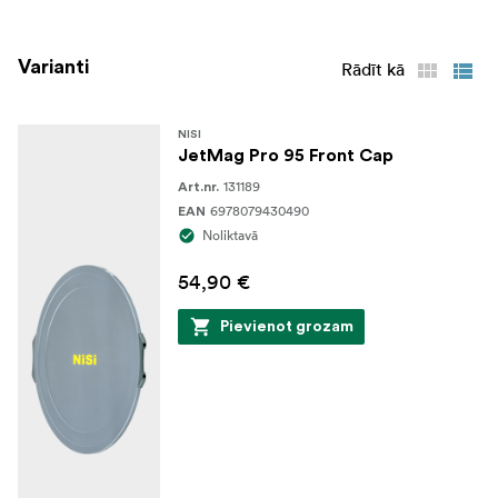
NiSi JetMag Pro 95 adaptera gredzens 95 mm
NiSi JetMag Pro 95 priekšējais vāciņš
Varianti
Rādīt kā
NISI
JetMag Pro 95 Front Cap
131189
Art.nr.
6978079430490
EAN
Noliktavā
54,90 €
Pievienot grozam