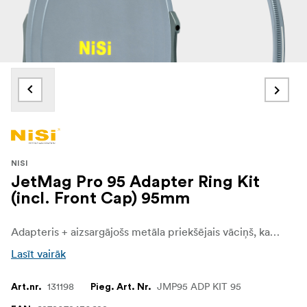
NISI
JetMag Pro 95 Adapter Ring Kit
(incl. Front Cap) 95mm
Adapteris + aizsargājošs metāla priekšējais vāciņš, kas ļauj uzstādīt JetMag Pro filtrus uz objektīviem ar 95 mm filtra vītni un tos nosegt ar ātri un droši uzliekamu metāla vāciņu. NiSi JETMAG filtri ir radīti fotogrāfiem un videogrāfiem, kuriem katrā kadrā ir svarīga ātrdarbība, stabilitāte un daudzpusība. Pateicoties unikālajam magnētiskajam dizainam, šie filtri ļauj tos ātri un droši mainīt, dodot iespēju radītājiem nevainojami pielāgoties mainīgiem apgaismojuma un uzņemšanas apstākļiem
Lasīt vairāk
131198
JMP95 ADP KIT 95
Art.nr.
Pieg. Art. Nr.