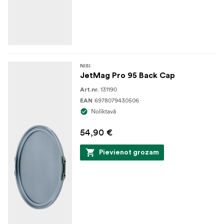
NISI
JetMag Pro 95 Back Cap
131190
Art.nr.
6978079430506
EAN
Noliktavā
54,90 €
Pievienot grozam