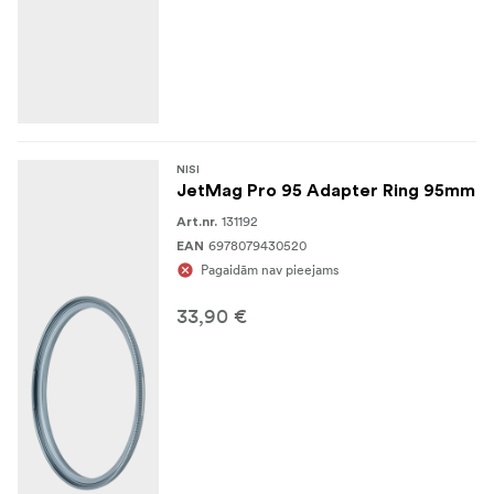
NISI
JetMag Pro 95 Adapter Ring 95mm
131192
Art.nr.
6978079430520
EAN
Pagaidām nav pieejams
33,90 €