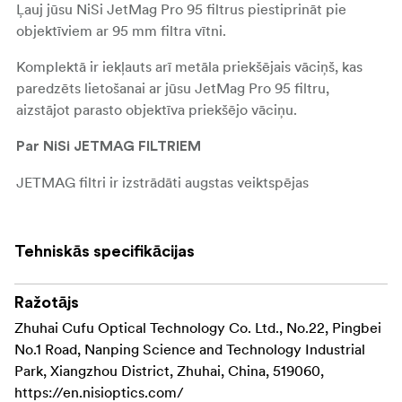
Ļauj jūsu NiSi JetMag Pro 95 filtrus piestiprināt pie
objektīviem ar 95 mm filtra vītni.
Komplektā ir iekļauts arī metāla priekšējais vāciņš, kas
paredzēts lietošanai ar jūsu JetMag Pro 95 filtru,
aizstājot parasto objektīva priekšējo vāciņu.
Par NiSi JETMAG FILTRIEM
JETMAG filtri ir izstrādāti augstas veiktspējas
nodrošināšanai ar ultraplānām rāmjiem, kas novērš
vinjetēšanu pat ar ultraplatleņķa objektīviem.
Patentētā fiksācijas konstrukcija nodrošina, ka salikti filtri
Tehniskās specifikācijas
paliek stingri savā vietā, padarot šos filtrus ideālus ainavu,
pilsētu skatu un portretu uzņemšanai.
Ražotājs
Zhuhai Cufu Optical Technology Co. Ltd., No.22, Pingbei
NiSi JETMAG filtru galvenās iezīmes:
No.1 Road, Nanping Science and Technology Industrial
Filtrus var viegli
Ātra magnētiska piestiprināšana:
Park, Xiangzhou District, Zhuhai, China, 519060,
uzlikt un noņemt, pateicoties magnētiskajai
https://en.nisioptics.com/