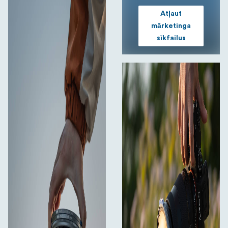
Atļaut
mārketinga
sīkfailus