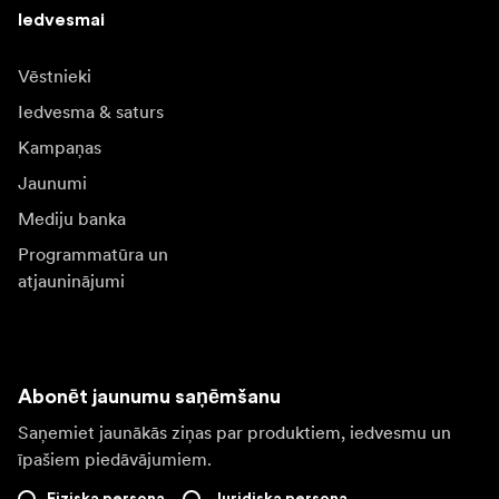
Iedvesmai
Vēstnieki
Iedvesma & saturs
Kampaņas
Jaunumi
Mediju banka
Programmatūra un
atjauninājumi
Abonēt jaunumu saņēmšanu
Saņemiet jaunākās ziņas par produktiem, iedvesmu un
īpašiem piedāvājumiem.
Fiziska persona
Juridiska persona