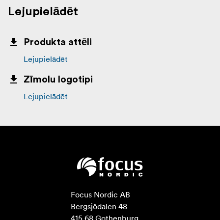
Lejupielādēt
Produkta attēli
Lejupielādēt
Zīmolu logotipi
Lejupielādēt
Focus Nordic AB

Bergsjödalen 48

415 68 Gothenburg
