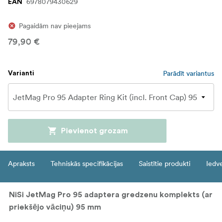
6978079430629
EAN
Pagaidām nav pieejams
79,90 €
Parādīt variantus
Varianti
Pievienot grozam
Apraksts
Tehniskās specifikācijas
Saistītie produkti
Iedv
NiSi JetMag Pro 95 adaptera gredzenu komplekts (ar
priekšējo vāciņu) 95 mm