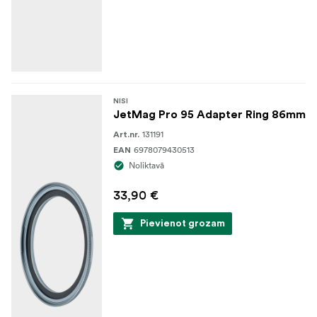
NISI
JetMag Pro 95 Adapter Ring 86mm
131191
Art.nr.
6978079430513
EAN
Noliktavā
33,90 €
Pievienot grozam