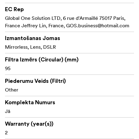
konstrukcijai, tādējādi ietaupot laiku straujas
darbības fotografēšanas situācijās.
EC Rep
Global One Solution LTD, 6 rue d'Armaillé 75017 Paris,
Patentētā
Stabils fiksēšanas mehānisms:
France Jeffrey Lin, France,
GOS.business@hotmail.com
fiksēšanas konstrukcija nodrošina filtru drošību, pat
saliekot vairākus filtrus dinamiskās vidēs.
Izmantošanas Jomas
Mirrorless, Lens, DSLR
Novērš vinjetēšanu platleņķa
Ultraplānas rāmji:
objektīvos, nodrošinot asus, skaidrus attēlus bez
Filtra Izmērs (Circular) (mm)
malu izkropļojumiem.
95
Katram filtra tipam ir krāsu
Krāsu kodēti rokturi:
Piederumu Veids (Filtri)
kodēts rokturis, kas atvieglo identifikāciju un ātru
Other
piekļuvi vajadzīgajam filtram.
Komplekta Numurs
Paplašiniet savas radošās iespējas ar NiSi JETMAG
Jā
filtriem — izstrādātiem ātrumam, precizitātei un
izturībai.
Warranty (year(s))
2
Komplektācijā: